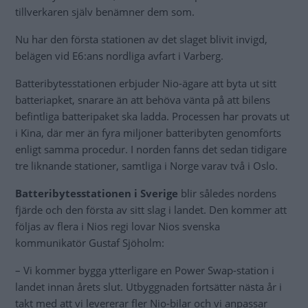
tillverkaren själv benämner dem som.
Nu har den första stationen av det slaget blivit invigd,
belägen vid E6:ans nordliga avfart i Varberg.
Batteribytesstationen erbjuder Nio-ägare att byta ut sitt
batteriapket, snarare än att behöva vänta på att bilens
befintliga batteripaket ska ladda. Processen har provats ut
i Kina, där mer än fyra miljoner batteribyten genomförts
enligt samma procedur. I norden fanns det sedan tidigare
tre liknande stationer, samtliga i Norge varav två i Oslo.
Batteribytesstationen i Sverige
blir således nordens
fjärde och den första av sitt slag i landet. Den kommer att
följas av flera i Nios regi lovar Nios svenska
kommunikatör Gustaf Sjöholm:
– Vi kommer bygga ytterligare en Power Swap-station i
landet innan årets slut. Utbyggnaden fortsätter nästa år i
takt med att vi levererar fler Nio-bilar och vi anpassar