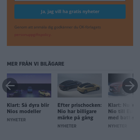
Genom att anmäla dig godkänner du OK-förlagets
personuppgiftspolicy.
MER FRÅN VI BILÄGARE
Klart: Så dyra blir
Efter prischocken:
Klart: Nu k
Nios modeller
Nio har billigare
Nio till Euro
märke på gång
med batterib
NYHETER
NYHETER
NYHETER