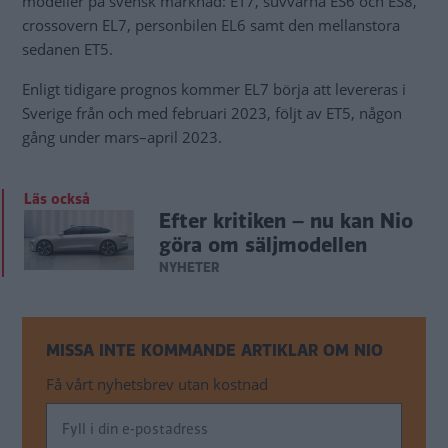
modeller på svensk marknad: ET7, suvvarna ES6 och ES8,
crossovern EL7, personbilen EL6 samt den mellanstora
sedanen ET5.
Enligt tidigare prognos kommer EL7 börja att levereras i
Sverige från och med februari 2023, följt av ET5, någon
gång under mars–april 2023.
Läs också
Efter kritiken – nu kan Nio
göra om säljmodellen
NYHETER
MISSA INTE KOMMANDE ARTIKLAR OM NIO
Få vårt nyhetsbrev utan kostnad