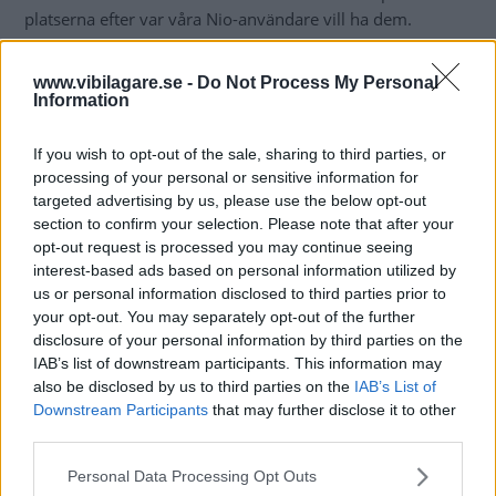
platserna efter var våra Nio-användare vill ha dem.
Målet är att nå ett rikstäckande nätverk av liknande
www.vibilagare.se -
Do Not Process My Personal
stationer i Sverige. I Kina finns redan
strax över 1 200
Information
liknande statione
r, där de första togs i drift redan under år
2020. På den inhemska marknaden i Kina har Nio klarat
If you wish to opt-out of the sale, sharing to third parties, or
att genomföra cirka 460 batteribyten per timme.
processing of your personal or sensitive information for
targeted advertising by us, please use the below opt-out
Utöver batteribytesstationerna planerar Nio också att
section to confirm your selection. Please note that after your
öppna ett särskilt upplevelsecenter i Sverige, kallat Nio
opt-out request is processed you may continue seeing
House.
interest-based ads based on personal information utilized by
us or personal information disclosed to third parties prior to
– Det kommer att byggas i centrala delarna av Stockholm,
your opt-out. You may separately opt-out of the further
säger Gustaf Sjöholm.
disclosure of your personal information by third parties on the
IAB’s list of downstream participants. This information may
Som sig bör erbjuder Nio olika former av
köpesmodeller
also be disclosed by us to third parties on the
IAB’s List of
och ägandeformer för sina modeller. Alla kunder som
Downstream Participants
that may further disclose it to other
third parties.
väljer att prenumerera på batteribytestjänsten till sin Nio
kommer enligt tidigare uppgifter från tillverkaren att ha fri
Please note that this website/app uses one or more Google
Personal Data Processing Opt Outs
access till den framtida Nio House-anläggningen.
services and may gather and store information including but