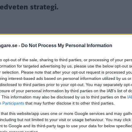
edveten strategi.
agare.se -
Do Not Process My Personal Information
nyligen tre nya modeller för den Europeiska markna
to opt-out of the sale, sharing to third parties, or processing of your per
formation for targeted advertising by us, please use the below opt-out s
a reagerade då på priserna – den mindre sedanen ET5
r selection. Please note that after your opt-out request is processed y
odel 3 och Polestar 2.
eing interest-based ads based on personal information utilized by us or
disclosed to third parties prior to your opt-out. You may separately opt-
rategi. Företaget planerar nämligen att lansera ytter
losure of your personal information by third parties on the IAB’s list of
mer fokus på tillgänglighet och lågt pris.
. This information may also be disclosed by us to third parties on the
IA
Participants
that may further disclose it to other third parties.
ärkena fått arbetsnamnet ”Alps”, engelska för alper. 
 that this website/app uses one or more Google services and may gath
Skoda är för Audi. Det ryktas också om ytterligare ett
including but not limited to your visit or usage behaviour. You may click 
efly” eller ”Himalaya”.
 to Google and its third-party tags to use your data for below specifi
ogle consent section.