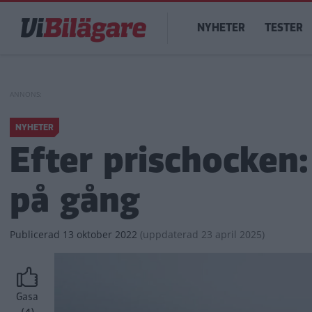
Hoppa
Main
till
NYHETER
TESTER
navigation
huvudinnehåll
NYHETER
Efter prischocken:
på gång
Publicerad
13 oktober 2022
(
uppdaterad
23 april 2025)
Gasa