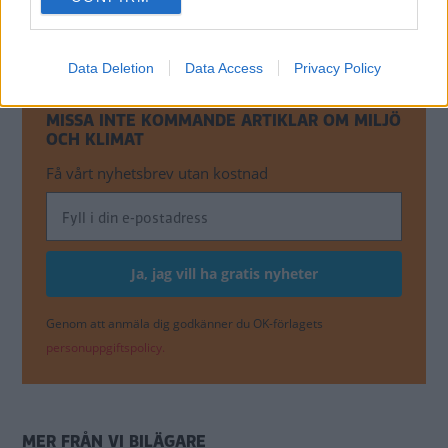
consent section.
dieselgate
NYHETER
Data Deletion
Data Access
Privacy Policy
MISSA INTE KOMMANDE ARTIKLAR OM MILJÖ
OCH KLIMAT
Få vårt nyhetsbrev utan kostnad
Genom att anmäla dig godkänner du OK-förlagets
personuppgiftspolicy.
MER FRÅN VI BILÄGARE