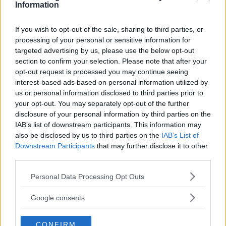
Information
”termofönster”. Under en viss temperatur är det tillåtet att
stänga av reningen för att skydda motorns komponenter.
Det innebär att reningen i princip är avstängd under en
If you wish to opt-out of the sale, sharing to third parties, or
processing of your personal or sensitive information for
stor del av året i exempelvis svenskt klimat.
targeted advertising by us, please use the below opt-out
section to confirm your selection. Please note that after your
Flera bilägare har
gått ihop för att ställa Mercedes till
opt-out request is processed you may continue seeing
svars i tysk domstol för termofönstret. Men enligt ett
interest-based ads based on personal information utilized by
preliminärt uttalande från tyska Högsta domstolen blir det
us or personal information disclosed to third parties prior to
svårt att få rätt – det går nämligen inte att bevisa att
your opt-out. You may separately opt-out of the further
Mercedes haft ”ont uppsåt” med att använda
disclosure of your personal information by third parties on the
termofönstret.
IAB’s list of downstream participants. This information may
also be disclosed by us to third parties on the
IAB’s List of
Bilägarna anser att lösningen är att fuska med utsläppen
Downstream Participants
that may further disclose it to other
eftersom testerna körs i ett laboratorium i en temperatur
third parties.
som ligger över gränsen. Men rätten anser alltså att
Please note that this website/app uses one or more Google
Personal Data Processing Opt Outs
utsläppsfönstret inte klassas som bedrägeri.
services and may gather and store information including but
not limited to your visit or usage behaviour. You may click to
Google consents
grant or deny consent to Google and its third-party tags to
Läs också
use your data for below specified purposes in below Google
Nu inleds rättegången efter
CONFIRM