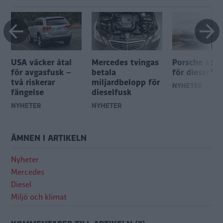
USA väcker åtal
Mercedes tvingas
Porsche återk
för avgasfusk –
betala
för dieselfus
två riskerar
miljardbelopp för
NYHETER
fängelse
dieselfusk
NYHETER
NYHETER
ÄMNEN I ARTIKELN
Nyheter
Mercedes
Diesel
Miljö och klimat