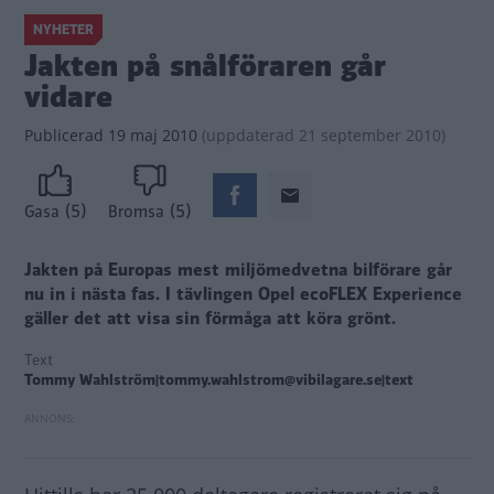
NYHETER
Jakten på snålföraren går
vidare
Publicerad
19 maj 2010
(
uppdaterad
21 september 2010)
(5)
(5)
Gasa
Bromsa
Jakten på Europas mest miljömedvetna bilförare går
nu in i nästa fas. I tävlingen Opel ecoFLEX Experience
gäller det att visa sin förmåga att köra grönt.
Text
Tommy Wahlström|tommy.wahlstrom@vibilagare.se|text