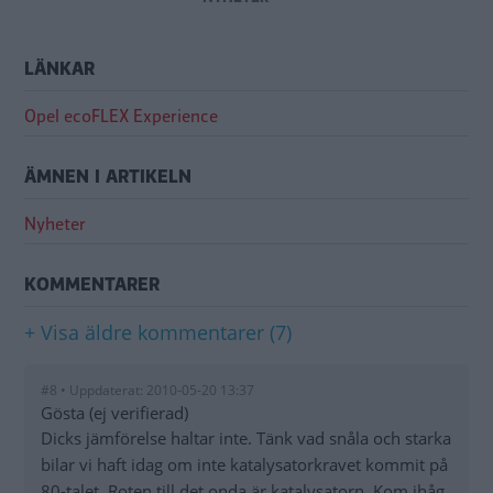
LÄNKAR
Opel ecoFLEX Experience
ÄMNEN I ARTIKELN
Nyheter
KOMMENTARER
+ Visa äldre kommentarer (7)
#8 • Uppdaterat: 2010-05-20 13:37
Gösta (ej verifierad)
Dicks jämförelse haltar inte. Tänk vad snåla och starka
bilar vi haft idag om inte katalysatorkravet kommit på
80-talet. Roten till det onda är katalysatorn. Kom ihåg