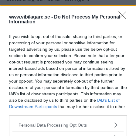
Inloggningen stänger den 11/6 -2010.
www.vibilagare.se -
Do Not Process My Personal
Information
If you wish to opt-out of the sale, sharing to third parties, or
processing of your personal or sensitive information for
targeted advertising by us, please use the below opt-out
section to confirm your selection. Please note that after your
opt-out request is processed you may continue seeing
interest-based ads based on personal information utilized by
us or personal information disclosed to third parties prior to
your opt-out. You may separately opt-out of the further
disclosure of your personal information by third parties on the
IAB’s list of downstream participants. This information may
also be disclosed by us to third parties on the
IAB’s List of
Downstream Participants
that may further disclose it to other
third parties.
Please note that this website/app uses one or more Google
Personal Data Processing Opt Outs
services and may gather and store information including but