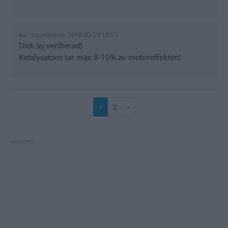
#a • Uppdaterat: 2010-05-20 13:53
Dick (ej verifierad)
Katalysatorn tar max 8-10% av motoreffekten!
Paginering
Nuvarande
1
Sida
2
Nästa
›
sida
sida