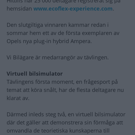
Hittills har 25 000 deltagare registrerat sig på
hemsidan
www.ecoflex-experience.com
.
Den slutgiltiga vinnaren kammar redan i
sommar hem ett av de första exemplaren av
Opels nya plug-in hybrid Ampera.
Vi Bilägare är medarrangör av tävlingen.
Virtuell bilsimulator
Tävlingens första moment, en frågesport på
temat att köra snålt, har de flesta deltagare nu
klarat av.
Därmed inleds steg två, en virtuell bilsimulator
där det gäller att demonstrera sin förmåga att
omvandla de teorietiska kunskaperna till