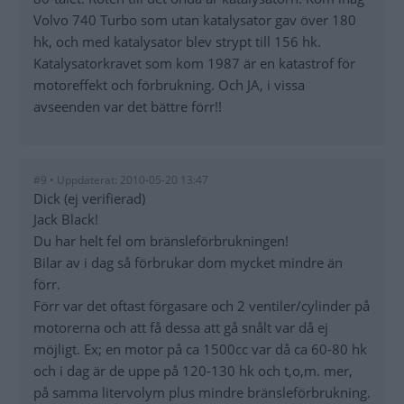
Volvo 740 Turbo som utan katalysator gav över 180
hk, och med katalysator blev strypt till 156 hk.
Katalysatorkravet som kom 1987 är en katastrof för
motoreffekt och förbrukning. Och JA, i vissa
avseenden var det bättre förr!!
#9 • Uppdaterat: 2010-05-20 13:47
Dick (ej verifierad)
Jack Black!
Du har helt fel om bränsleförbrukningen!
Bilar av i dag så förbrukar dom mycket mindre än
förr.
Förr var det oftast förgasare och 2 ventiler/cylinder på
motorerna och att få dessa att gå snålt var då ej
möjligt. Ex; en motor på ca 1500cc var då ca 60-80 hk
och i dag är de uppe på 120-130 hk och t,o,m. mer,
på samma litervolym plus mindre bränsleförbrukning.