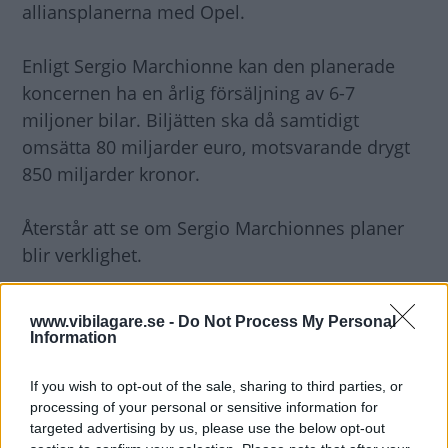
alliansplanerna med Opel.
Enligt Sergio Marchionne kan den planerade
koncernen ha en årlig försäljning av 6-7
miljoner bilar. Biljätten ska då samtidigt
omsätta 80 miljarder euro, motsvarande drygt
850 miljarder kronor.
Återstår att se om Sergio Marchionnes planer
blir verklighet.
www.vibilagare.se -
Do Not Process My Personal
Information
If you wish to opt-out of the sale, sharing to third parties, or
processing of your personal or sensitive information for
targeted advertising by us, please use the below opt-out