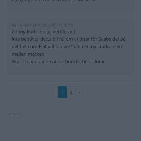
#a • Uppdaterat: 2009-05-05 10:56
Conny Karlsson (ej verifierad)
Inte behöver detta bli fel om vi tittar för Saabs del på
det hela om Fiat vill ta över/bilda en ny storkoncern
mellan märken.
Ska bli spännande att se hur det hela slutar.
Paginering
Nuvarande
1
Sida
2
Nästa
›
sida
sida