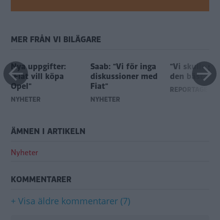
MER FRÅN VI BILÄGARE
Nya uppgifter:
Saab: "Vi för inga
"Vi skulle gö
"Fiat vill köpa
diskussioner med
den bästa bi
Opel"
Fiat"
REPORTAGE
NYHETER
NYHETER
ÄMNEN I ARTIKELN
Nyheter
KOMMENTARER
+ Visa äldre kommentarer (7)