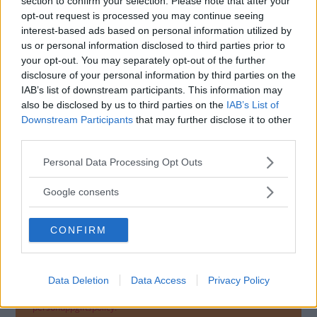
section to confirm your selection. Please note that after your
opt-out request is processed you may continue seeing
interest-based ads based on personal information utilized by
us or personal information disclosed to third parties prior to
your opt-out. You may separately opt-out of the further
disclosure of your personal information by third parties on the
IAB’s list of downstream participants. This information may
also be disclosed by us to third parties on the
IAB’s List of
Downstream Participants
that may further disclose it to other
third parties.
MISSA INTE KOMMANDE ARTIKLAR OM
NYHETER
Please note that this website/app uses one or more Google
Personal Data Processing Opt Outs
services and may gather and store information including but
Få vårt nyhetsbrev utan kostnad
not limited to your visit or usage behaviour. You may click to
Google consents
grant or deny consent to Google and its third-party tags to
use your data for below specified purposes in below Google
CONFIRM
consent section.
Data Deletion
Data Access
Privacy Policy
Genom att anmäla dig godkänner du OK-förlagets
personuppgiftspolicy.