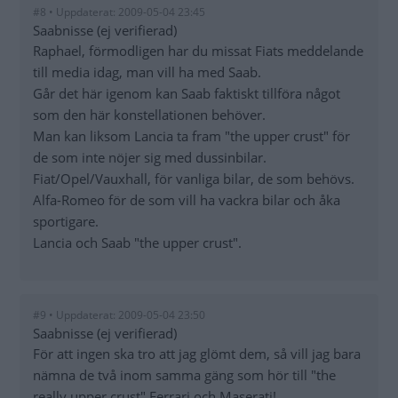
#8 • Uppdaterat: 2009-05-04 23:45
Saabnisse (ej verifierad)
Raphael, förmodligen har du missat Fiats meddelande
till media idag, man vill ha med Saab.
Går det här igenom kan Saab faktiskt tillföra något
som den här konstellationen behöver.
Man kan liksom Lancia ta fram "the upper crust" för
de som inte nöjer sig med dussinbilar.
Fiat/Opel/Vauxhall, för vanliga bilar, de som behövs.
Alfa-Romeo för de som vill ha vackra bilar och åka
sportigare.
Lancia och Saab "the upper crust".
#9 • Uppdaterat: 2009-05-04 23:50
Saabnisse (ej verifierad)
För att ingen ska tro att jag glömt dem, så vill jag bara
nämna de två inom samma gäng som hör till "the
really upper crust" Ferrari och Maserati!