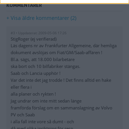
KOMMENTARER
+ Visa äldre kommentarer (2)
#3 • Uppdaterat: 2009-05-06 17:26
StigRoger (ej verifierad)
Läs dagens nr av Frankfurter Allgemeine, där hemliga
dokument avslöjas om Fiat/GM/Saab-affären !
Bl.a. sägs, att 18.000 bilarbetare
ska bort och 10 bilfabriker stängas.
Saab och Lancia upphör !
Var det inte det jag trodde ! Det finns alltid en hake
eller flera i
alla planer och rykten !
Jag undrar om inte mitt sedan länge
framförda förslag om en sammanslagning av Volvo
PV och Saab
i alla fall inte vore så dumt - och
då med olika inriktning för resp.