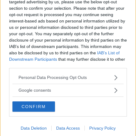
targeted advertising by us, please use the below opt-out
section to confirm your selection. Please note that after your
Genom att anmäla dig godkänner du OK-förlagets
opt-out request is processed you may continue seeing
personuppgiftspolicy.
interest-based ads based on personal information utilized by
us or personal information disclosed to third parties prior to
your opt-out. You may separately opt-out of the further
disclosure of your personal information by third parties on the
IAB’s list of downstream participants. This information may
MER FRÅN VI BILÄGARE
also be disclosed by us to third parties on the
IAB’s List of
Downstream Participants
that may further disclose it to other
Fiat vill skapa
Saab & Volvo
"Vi skulle gö
third parties.
biljätte - med
slutspurtar - flera
den bästa bi
Please note that this website/app uses one or more Google
Opel & Saab
intressenter på
Personal Data Processing Opt Outs
REPORTAGE
services and may gather and store information including but
plats
NYHETER
not limited to your visit or usage behaviour. You may click to
Google consents
NYHETER
grant or deny consent to Google and its third-party tags to
use your data for below specified purposes in below Google
CONFIRM
consent section.
ÄMNEN I ARTIKELN
Nyheter
Data Deletion
Data Access
Privacy Policy