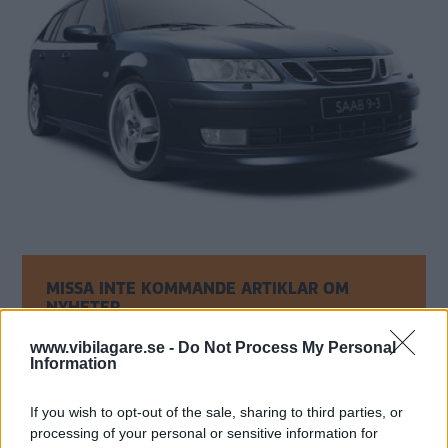
MISSA INTE KOMMANDE ARTIKLAR OM
NYHETER
Få vårt nyhetsbrev utan kostnad
www.vibilagare.se -
Do Not Process My Personal
Information
If you wish to opt-out of the sale, sharing to third parties, or
processing of your personal or sensitive information for