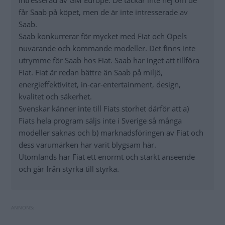
intresserad av GM Europe. De tackar inte nej om de
får Saab på köpet, men de är inte intresserade av
Saab.
Saab konkurrerar för mycket med Fiat och Opels
nuvarande och kommande modeller. Det finns inte
utrymme för Saab hos Fiat. Saab har inget att tillföra
Fiat. Fiat är redan bättre än Saab på miljö,
energieffektivitet, in-car-entertainment, design,
kvalitet och säkerhet.
Svenskar känner inte till Fiats storhet därför att a)
Fiats hela program säljs inte i Sverige så många
modeller saknas och b) marknadsföringen av Fiat och
dess varumärken har varit blygsam här.
Utomlands har Fiat ett enormt och starkt anseende
och går från styrka till styrka.