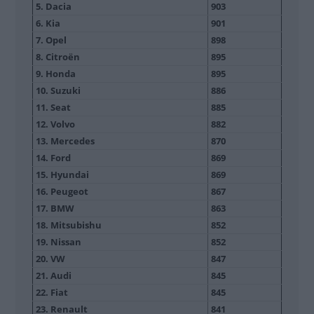
5. Dacia
903
6. Kia
901
7. Opel
898
8. Citroën
895
9. Honda
895
10. Suzuki
886
11. Seat
885
12. Volvo
882
13. Mercedes
870
14. Ford
869
15. Hyundai
869
16. Peugeot
867
17. BMW
863
18. Mitsubishu
852
19. Nissan
852
20. VW
847
21. Audi
845
22. Fiat
845
23. Renault
841