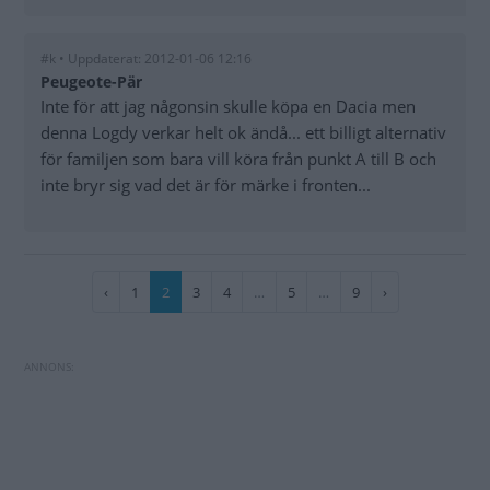
#k • Uppdaterat: 2012-01-06 12:16
Peugeote-Pär
Inte för att jag någonsin skulle köpa en Dacia men
denna Logdy verkar helt ok ändå... ett billigt alternativ
för familjen som bara vill köra från punkt A till B och
inte bryr sig vad det är för märke i fronten...
Paginering
Föregående
‹
Sida
1
Nuvarande
2
Sida
3
Sida
4
…
Sida
5
…
Sida
9
Nästa
›
sida
sida
sida