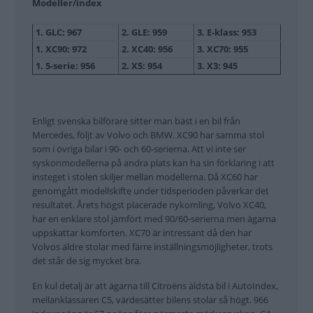
Modeller/index
1. GLC: 967
2. GLE: 959
3. E-klass: 953
1. XC90: 972
2. XC40: 956
3. XC70: 955
1. 5-serie: 956
2. X5: 954
3. X3: 945
Enligt svenska bilförare sitter man bäst i en bil från
Mercedes, följt av Volvo och BMW. XC90 har samma stol
som i övriga bilar i 90- och 60-serierna. Att vi inte ser
syskonmodellerna på andra plats kan ha sin förklaring i att
insteget i stolen skiljer mellan modellerna. Då XC60 har
genomgått modellskifte under tidsperioden påverkar det
resultatet. Årets högst placerade nykomling, Volvo XC40,
har en enklare stol jämfört med 90/60-serierna men ägarna
uppskattar komforten. XC70 är intressant då den har
Volvos äldre stolar med färre inställningsmöjligheter, trots
det står de sig mycket bra.
En kul detalj är att ägarna till Citroëns äldsta bil i AutoIndex,
mellanklassaren C5, värdesätter bilens stolar så högt. 966