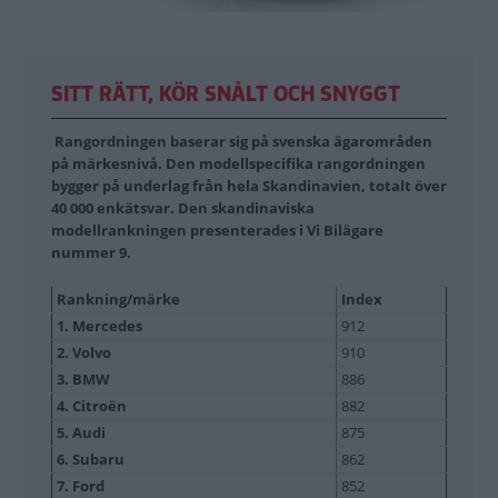
SITT RÄTT, KÖR SNÅLT OCH SNYGGT
Rangordningen baserar sig på svenska ägarområden
på märkesnivå. Den modellspecifika rangordningen
bygger på underlag från hela Skandinavien, totalt över
40 000 enkätsvar. Den skandinaviska
modellrankningen presenterades i Vi Bilägare
nummer 9.
Rankning/märke
Index
1. Mercedes
912
2. Volvo
910
3. BMW
886
4. Citroën
882
5. Audi
875
6. Subaru
862
7. Ford
852