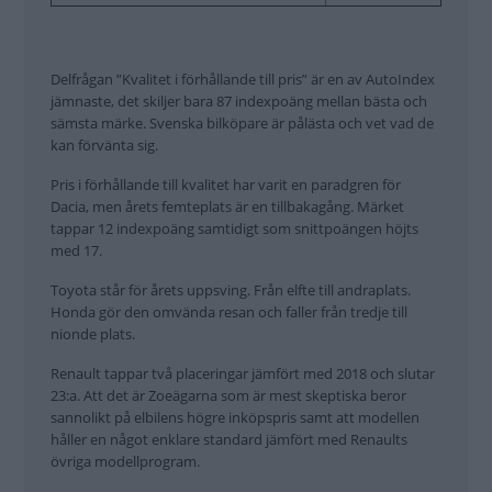
Delfrågan ”Kvalitet i förhållande till pris” är en av AutoIndex
jämnaste, det skiljer bara 87 indexpoäng mellan bästa och
sämsta märke. Svenska bilköpare är pålästa och vet vad de
kan förvänta sig.
Pris i förhållande till kvalitet har varit en paradgren för
Dacia, men årets femteplats är en tillbakagång. Märket
tappar 12 indexpoäng samtidigt som snittpoängen höjts
med 17.
Toyota står för årets uppsving. Från elfte till andraplats.
Honda gör den omvända resan och faller från tredje till
nionde plats.
Renault tappar två placeringar jämfört med 2018 och slutar
23:a. Att det är Zoeägarna som är mest skeptiska beror
sannolikt på elbilens högre inköpspris samt att modellen
håller en något enklare standard jämfört med Renaults
övriga modellprogram.