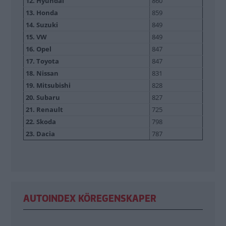
12. Hyundai
860
13. Honda
859
14. Suzuki
849
15. VW
849
16. Opel
847
17. Toyota
847
18. Nissan
831
19. Mitsubishi
828
20. Subaru
827
21. Renault
725
22. Skoda
798
23. Dacia
787
AUTOINDEX KÖREGENSKAPER