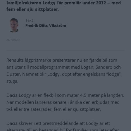
familjefraktaren Lodgy får premiär under 2012 – med
fem eller sju sittplatser.
Text
Fredrik Diits Vikström
Renaults lågprismärke presenterar nu en fjärde bil som
ansluter till modellprogrammet med Logan, Sandero och
Duster. Namnet blir Lodgy, döpt efter engelskans ”lodge”,
stuga.
Dacia Lodgy är en flexbil som mäter 4,5 meter på längden.
När modellen lanseras senare i år ska den erbjudas med
två eller tre sätesrader, fem eller sju sittplatser.
Dacia skriver i ett pressmeddelande att Lodgy är ett
alternativ till en begagnad bil för familjer som letar efter