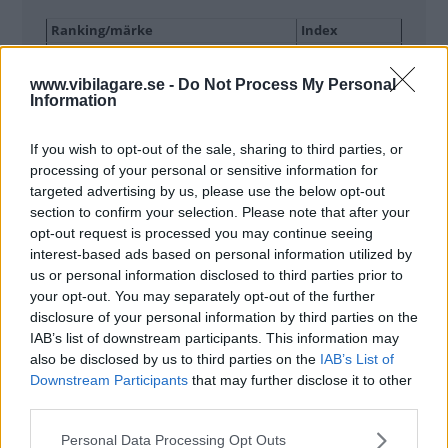
Ranking/märke
Index
1. Subaru
931
2. BMW
921
www.vibilagare.se -
Do Not Process My Personal
Information
3. Volvo
917
4. Mercedes
914
If you wish to opt-out of the sale, sharing to third parties, or
5. Audi
908
processing of your personal or sensitive information for
6. Mazda
908
targeted advertising by us, please use the below opt-out
7. Honda
893
section to confirm your selection. Please note that after your
8. Hyundai
893
opt-out request is processed you may continue seeing
9. Ford
889
interest-based ads based on personal information utilized by
10. VW
883
us or personal information disclosed to third parties prior to
11. Seat
880
your opt-out. You may separately opt-out of the further
disclosure of your personal information by third parties on the
12. Opel
878
IAB’s list of downstream participants. This information may
13. Toyota
871
also be disclosed by us to third parties on the
IAB’s List of
14. Suzuki
865
Downstream Participants
that may further disclose it to other
15. Citroën
863
third parties.
16. Skoda
853
Please note that this website/app uses one or more Google
17. Peugeot
851
Personal Data Processing Opt Outs