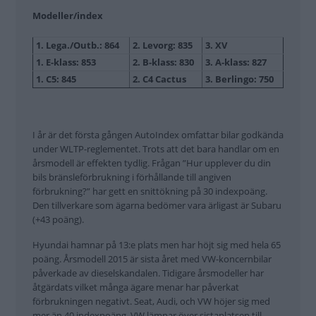
Modeller/index
1. Lega./Outb.: 864
2. Levorg: 835
3. XV
1. E-klass: 853
2. B-klass: 830
3. A-klass: 827
1. C5: 845
2. C4 Cactus
3. Berlingo: 750
I år är det första gången AutoIndex omfattar bilar godkända
under WLTP-reglementet. Trots att det bara handlar om en
årsmodell är effekten tydlig. Frågan ”Hur upplever du din
bils bränsleförbrukning i förhållande till angiven
förbrukning?” har gett en snittökning på 30 indexpoäng.
Den tillverkare som ägarna bedömer vara ärligast är Subaru
(+43 poäng).
Hyundai hamnar på 13:e plats men har höjt sig med hela 65
poäng. Årsmodell 2015 är sista året med VW-koncernbilar
påverkade av dieselskandalen. Tidigare årsmodeller har
åtgärdats vilket många ägare menar har påverkat
förbrukningen negativt. Seat, Audi, och VW höjer sig med
mer än 40 indexpoäng, VW lämnar över sistaplatsen till