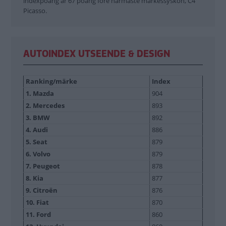
indexpoäng är 67 poäng före närmaste märkessyskon, C4
Picasso.
AUTOINDEX UTSEENDE & DESIGN
Ranking/märke
Index
1. Mazda
904
2. Mercedes
893
3. BMW
892
4. Audi
886
5. Seat
879
6. Volvo
879
7. Peugeot
878
8. Kia
877
9. Citroën
876
10. Fiat
870
11. Ford
860