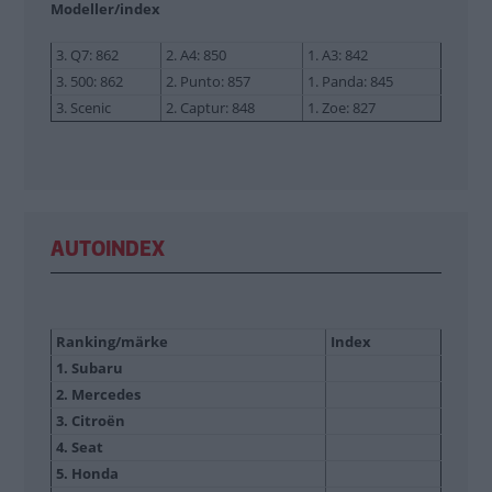
Modeller/index
3. Q7: 862
2. A4: 850
1. A3: 842
3. 500: 862
2. Punto: 857
1. Panda: 845
3. Scenic
2. Captur: 848
1. Zoe: 827
AUTOINDEX
Ranking/märke
Index
1. Subaru
2. Mercedes
3. Citroën
4. Seat
5. Honda