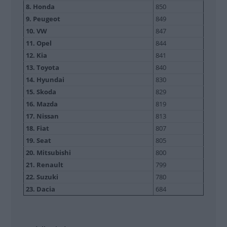
8. Honda
850
9. Peugeot
849
10. VW
847
11. Opel
844
12. Kia
841
13. Toyota
840
14. Hyundai
830
15. Skoda
829
16. Mazda
819
17. Nissan
813
18. Fiat
807
19. Seat
805
20. Mitsubishi
800
21. Renault
799
22. Suzuki
780
23. Dacia
684