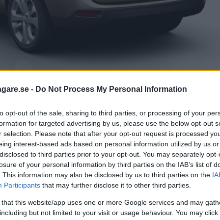
agare.se -
Do Not Process My Personal Information
to opt-out of the sale, sharing to third parties, or processing of your per
formation for targeted advertising by us, please use the below opt-out s
mråden på märkesnivå. Den modellspecifika rangordningen
r selection. Please note that after your opt-out request is processed y
eing interest-based ads based on personal information utilized by us or
över 40 000 enkätsvar. Den skandinaviska modellrankningen
disclosed to third parties prior to your opt-out. You may separately opt-
losure of your personal information by third parties on the IAB’s list of
. This information may also be disclosed by us to third parties on the
IA
Index
Participants
that may further disclose it to other third parties.
912
 that this website/app uses one or more Google services and may gath
including but not limited to your visit or usage behaviour. You may click 
910