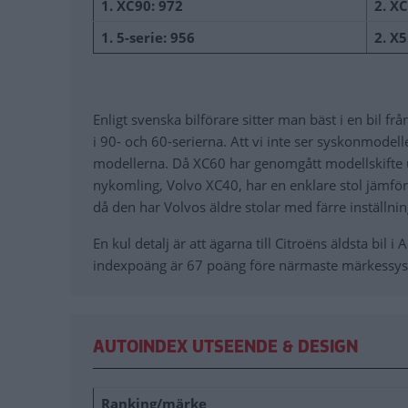
1. XC90: 972
2. X
1. 5-serie: 956
2. X5
Enligt svenska bilförare sitter man bäst i en bil 
i 90- och 60-serierna. Att vi inte ser syskonmodelle
modellerna. Då XC60 har genomgått modellskifte u
nykomling, Volvo XC40, har en enklare stol jämfö
då den har Volvos äldre stolar med färre inställnin
En kul detalj är att ägarna till Citroëns äldsta bil
indexpoäng är 67 poäng före närmaste märkessys
AUTOINDEX UTSEENDE & DESIGN
Ranking/märke