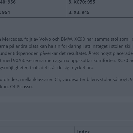
C40: 956
3. XC70: 955
: 954
3. X3: 945
från Mercedes, följt av Volvo och BMW. XC90 har samma stol som i ö
rna på andra plats kan ha sin förklaring i att insteget i stolen skil
nder tidsperioden påverkar det resultatet. Årets högst placerade
rt med 90/60-serierna men ägarna uppskattar komforten. XC70 är
gsmöjligheter, trots det står de sig mycket bra.
 i AutoIndex, mellanklassaren C5, värdesätter bilens stolar så högt. 
kon, C4 Picasso.
Index