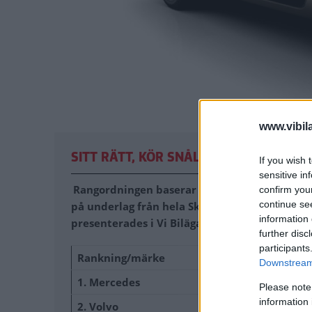
www.vibil
SITT RÄTT, KÖR SNÅLT OCH SNYGGT
If you wish 
sensitive in
Rangordningen baserar sig på svenska ägaro
confirm you
continue se
på underlag från hela Skandinavien, totalt 
information 
presenterades i Vi Bilägare nummer 9.
further disc
participants
Rankning/märke
Downstream 
1. Mercedes
Please note
information 
2. Volvo