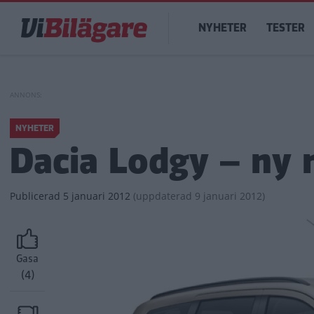
Hoppa
Main
till
NYHETER
TESTER
navigation
huvudinnehåll
NYHETER
Dacia Lodgy – ny 
Publicerad
5 januari 2012
(
uppdaterad
9 januari 2012)
Gasa
(4)