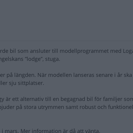
ärde bil som ansluter till modellprogrammet med Log
ngelskans ”lodge”, stuga.
ter på längden. När modellen lanseras senare i år ska
er sju sittplatser.
 är ett alternativ till en begagnad bil för familjer som
en bjuder på stora utrymmen samt robust och funktionel
i mars. Mer information är då att vänta.