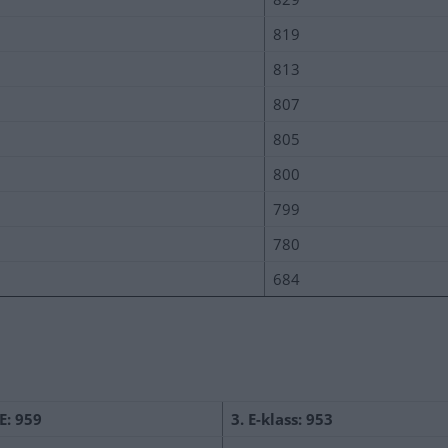
819
813
807
805
800
799
780
684
E: 959
3. E-klass: 953