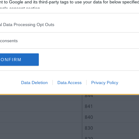
 to Google and its third-party tags to use your data for below specifi
886
ogle consent section.
882
l Data Processing Opt Outs
875
862
consents
852
CONFIRM
850
849
Data Deletion
Data Access
Privacy Policy
847
844
841
840
830
829