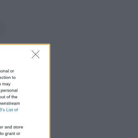
sonal or
ection to
 bygger
ou may
 personal
out of the
 downstream
B’s List of
er and store
to grant or