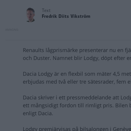
Text
Fredrik Diits Vikström
Renaults lågprismärke presenterar nu en fj
och Duster. Namnet blir Lodgy, döpt efter e
Dacia Lodgy är en flexbil som mäter 4,5 me
erbjudas med två eller tre sätesrader, fem ell
Dacia skriver i ett pressmeddelande att Lodgy
ett mångsidigt fordon till rimligt pris. Bil
enligt Dacia.
Lodgy premiärvisas på bilsalongen i Genève 