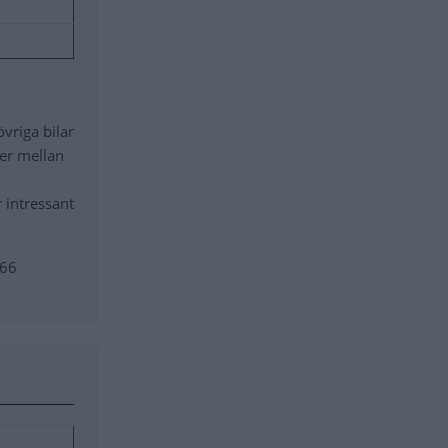
vriga bilar
jer mellan
 intressant
966