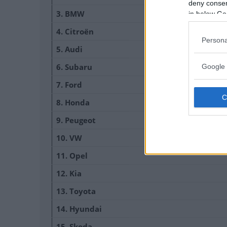
deny consent
3. BMW
in below Go
4. Citroën
Persona
5. Audi
6. Subaru
Google 
7. Ford
8. Honda
9. Peugeot
10. VW
11. Opel
12. Kia
13. Toyota
14. Hyundai
15. Skoda