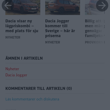
Dacia visar ny
Dacia Jogger
Billig att kö
lågpriskombi –
kommer till
men många
med plats för sju
Sverige – här är
genvägar i D
priserna
familjekomb
NYHETER
NYHETER
PROVKÖRNING
ÄMNEN I ARTIKELN
Nyheter
Dacia Jogger
KOMMENTARER TILL ARTIKELN (0)
Läs kommentarer och diskutera