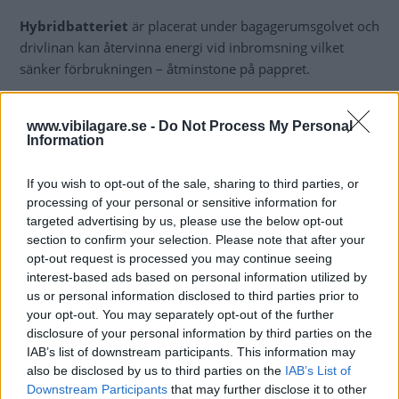
Hybridbatteriet
är placerat under bagagerumsgolvet och
drivlinan kan återvinna energi vid inbromsning vilket
sänker förbrukningen – åtminstone på pappret.
Bilen går att beställa i januari och dyker upp hos
återförsäljarna i mars. Prislappen är inte officiell, men
www.vibilagare.se -
Do Not Process My Personal
Information
fordonsskatten under de första tre åren sjunker från minst
5 974 kr/år till 3 891 kr/år.
If you wish to opt-out of the sale, sharing to third parties, or
processing of your personal or sensitive information for
targeted advertising by us, please use the below opt-out
section to confirm your selection. Please note that after your
opt-out request is processed you may continue seeing
interest-based ads based on personal information utilized by
us or personal information disclosed to third parties prior to
your opt-out. You may separately opt-out of the further
disclosure of your personal information by third parties on the
IAB’s list of downstream participants. This information may
also be disclosed by us to third parties on the
IAB’s List of
Downstream Participants
that may further disclose it to other