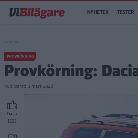
Hoppa
Main
till
NYHETER
TESTER
navigation
huvudinnehåll
PROVKÖRNING
Provkörning: Daci
Publicerad
3 mars 2022
Gasa
(22)