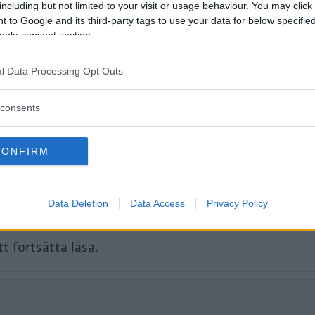
d och ersätter Logan och Lodgy Stepw
including but not limited to your visit or usage behaviour. You may click 
a är många och gränsen för vad som k
 to Google and its third-party tags to use your data for below specifi
ogle consent section.
ande nära.
l Data Processing Opt Outs
consents
CONFIRM
Data Deletion
Data Access
Privacy Policy
tt fortsätta läsa.