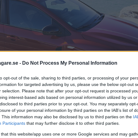
agare.se -
Do Not Process My Personal Information
to opt-out of the sale, sharing to third parties, or processing of your per
formation for targeted advertising by us, please use the below opt-out s
r selection. Please note that after your opt-out request is processed y
eing interest-based ads based on personal information utilized by us or
disclosed to third parties prior to your opt-out. You may separately opt-
losure of your personal information by third parties on the IAB’s list of
ch får namnet Jogger. Bensinmotor på 110 hk och manuell låda er
. This information may also be disclosed by us to third parties on the
IA
Participants
that may further disclose it to other third parties.
 that this website/app uses one or more Google services and may gath