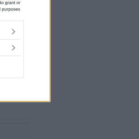
ay med
to grant or
an anses
ed purposes