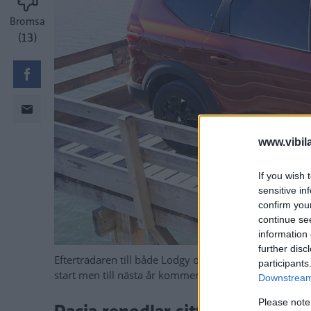
Bromsa
(13)
www.vibil
If you wish 
sensitive in
confirm you
continue se
information 
further disc
Efterträdaren till både Lodgy och Logan har anlänt o
participants
start men till nästa år kommer Jogger som elhybrid.
Downstream 
Please note