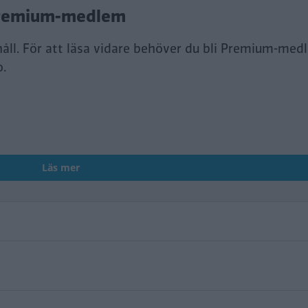
i Premium-medlem
håll. För att läsa vidare behöver du bli Premium-med
o.
Läs mer