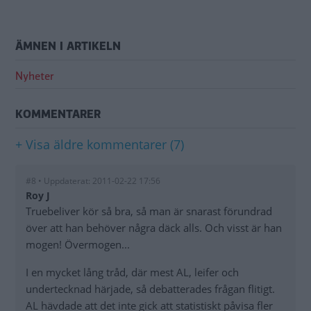
ÄMNEN I ARTIKELN
Nyheter
KOMMENTARER
+ Visa äldre kommentarer (7)
#8 • Uppdaterat: 2011-02-22 17:56
Roy J
Truebeliver kör så bra, så man är snarast förundrad
över att han behöver några däck alls. Och visst är han
mogen! Övermogen...
I en mycket lång tråd, där mest AL, leifer och
undertecknad härjade, så debatterades frågan flitigt.
AL hävdade att det inte gick att statistiskt påvisa fler