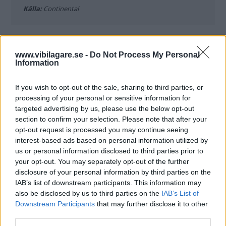
Källa:
Continental
DÄCKTYPER PÅ BÄRGADE BILAR:
www.vibilagare.se -
Do Not Process My Personal
Information
(Dubbfria däck, dubbdäck, sommardäck)
If you wish to opt-out of the sale, sharing to third parties, or
Kalmar:
5, 2, 0
processing of your personal or sensitive information for
targeted advertising by us, please use the below opt-out
Halland:
5, 1, 0
section to confirm your selection. Please note that after your
opt-out request is processed you may continue seeing
Jönköping:
17, 11, 0
interest-based ads based on personal information utilized by
us or personal information disclosed to third parties prior to
Kronoberg:
8, 4, 0
your opt-out. You may separately opt-out of the further
Skåne:
62, 31, 6
disclosure of your personal information by third parties on the
IAB’s list of downstream participants. This information may
Värmland:
7, 18, 0
also be disclosed by us to third parties on the
IAB’s List of
Downstream Participants
that may further disclose it to other
Västmanland/Dalarna:
5, 63, 0
third parties.