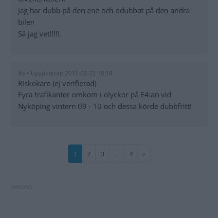
Jag har dubb på den ene och odubbat på den andra
bilen
Så jag vet!!!!!.
#a • Uppdaterat: 2011-02-22 18:18
Riskokare (ej verifierad)
Fyra trafikanter omkom i olyckor på E4:an vid
Nyköping vintern 09 - 10 och dessa körde dubbfritt!
Paginering
Nuvarande
1
Sida
2
Sida
3
…
Sida
4
Nästa
›
sida
sida