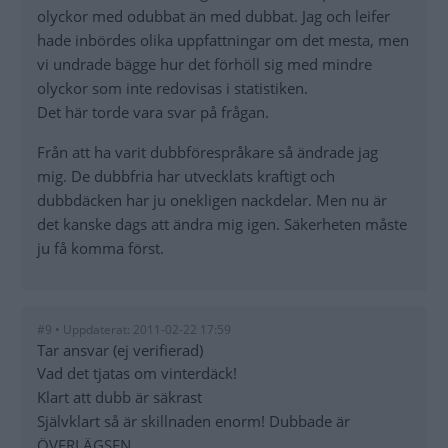
olyckor med odubbat än med dubbat. Jag och leifer
hade inbördes olika uppfattningar om det mesta, men
vi undrade bägge hur det förhöll sig med mindre
olyckor som inte redovisas i statistiken.
Det här torde vara svar på frågan.
Från att ha varit dubbförespråkare så ändrade jag
mig. De dubbfria har utvecklats kraftigt och
dubbdäcken har ju onekligen nackdelar. Men nu är
det kanske dags att ändra mig igen. Säkerheten måste
ju få komma först.
#9 • Uppdaterat: 2011-02-22 17:59
Tar ansvar (ej verifierad)
Vad det tjatas om vinterdäck!
Klart att dubb är säkrast
Självklart så är skillnaden enorm! Dubbade är
ÖVERLÄGSEN.