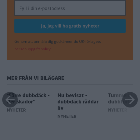
Genom att anmäla dig godkänner du OK-förlagets
personuppgiftspolicy.
MER FRÅN VI BILÄGARE
"Färre dubbdäck -
Nu bevisat -
Tummen upp
fler skador"
dubbdäck räddar
dubbförbud
liv
NYHETER
NYHETER
NYHETER