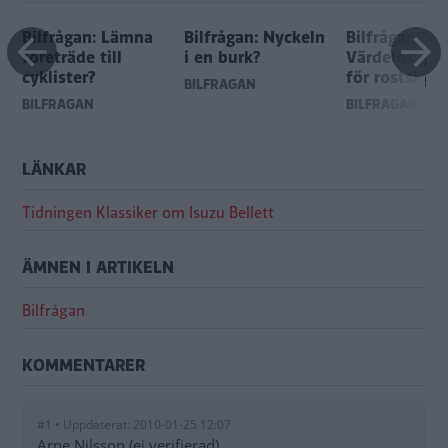
Bilfrågan: Lämna
Bilfrågan: Nyckeln
Bilfrågan:
företräde till
i en burk?
Värdelös gar
cyklister?
för rostskyd
BILFRÅGAN
BILFRÅGAN
BILFRÅGAN
LÄNKAR
Tidningen Klassiker om Isuzu Bellett
ÄMNEN I ARTIKELN
Bilfrågan
KOMMENTARER
#1 • Uppdaterat: 2010-01-25 12:07
Arne Nilsson (ej verifierad)