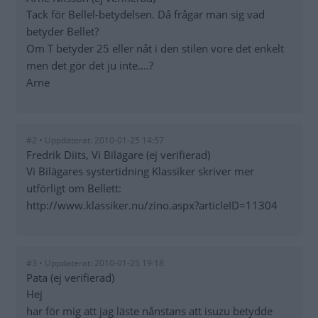
Tack för Bellel-betydelsen. Då frågar man sig vad
betyder Bellet?
Om T betyder 25 eller nåt i den stilen vore det enkelt
men det gör det ju inte....?
Arne
#2 • Uppdaterat: 2010-01-25 14:57
Fredrik Diits, Vi Bilägare (ej verifierad)
Vi Bilägares systertidning Klassiker skriver mer
utförligt om Bellett:
http://www.klassiker.nu/zino.aspx?articleID=11304
#3 • Uppdaterat: 2010-01-25 19:18
Pata (ej verifierad)
Hej
har för mig att jag läste nånstans att isuzu betydde