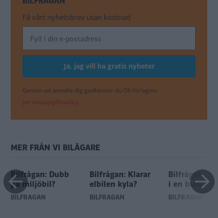
BILFRÅGAN
Få vårt nyhetsbrev utan kostnad
Genom att anmäla dig godkänner du OK-förlagets
personuppgiftspolicy.
MER FRÅN VI BILÄGARE
Bilfrågan: Dubb
Bilfrågan: Klarar
Bilfrågan: Ny
på miljöbil?
elbilen kyla?
i en burk?
BILFRÅGAN
BILFRÅGAN
BILFRÅGAN