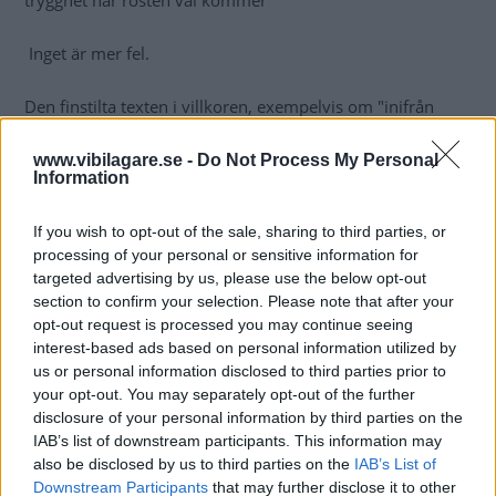
trygghet när rosten väl kommer
Inget är mer fel.
Den finstilta texten i villkoren, exempelvis om "inifrån
kommande rost och ut" öppnar möjligheter för olika
tolkningar.
www.vibilagare.se -
Do Not Process My Personal
Information
Det händer allt som oftast att begynnande rost - som på
If you wish to opt-out of the sale, sharing to third parties, or
sikt leder till rosthål - inte åtgärdas med motiveringen att
processing of your personal or sensitive information for
genomrostning inte skett. Och om kunden låter bli att
targeted advertising by us, please use the below opt-out
åtgärda kan denne i stället få besked om att underhållet
section to confirm your selection. Please note that after your
inte varit gott nog för att garantin ska gälla.
opt-out request is processed you may continue seeing
interest-based ads based on personal information utilized by
Nej, VW och bilbranschen som helhet - skärp er och
us or personal information disclosed to third parties prior to
your opt-out. You may separately opt-out of the further
åtgärda rostskadorna, om det ska finnas någon som helst
disclosure of your personal information by third parties on the
trovärdighet bakom era rostskyddsgarantier!
IAB’s list of downstream participants. This information may
also be disclosed by us to third parties on the
IAB’s List of
Boo Wennerberg, Vi Bilägare
Downstream Participants
that may further disclose it to other