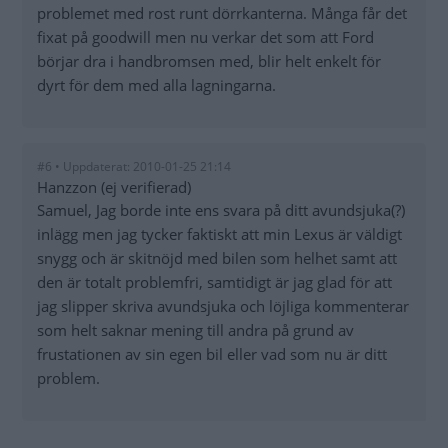
problemet med rost runt dörrkanterna. Många får det
fixat på goodwill men nu verkar det som att Ford
börjar dra i handbromsen med, blir helt enkelt för
dyrt för dem med alla lagningarna.
#6 • Uppdaterat: 2010-01-25 21:14
Hanzzon (ej verifierad)
Samuel, Jag borde inte ens svara på ditt avundsjuka(?)
inlägg men jag tycker faktiskt att min Lexus är väldigt
snygg och är skitnöjd med bilen som helhet samt att
den är totalt problemfri, samtidigt är jag glad för att
jag slipper skriva avundsjuka och löjliga kommenterar
som helt saknar mening till andra på grund av
frustationen av sin egen bil eller vad som nu är ditt
problem.