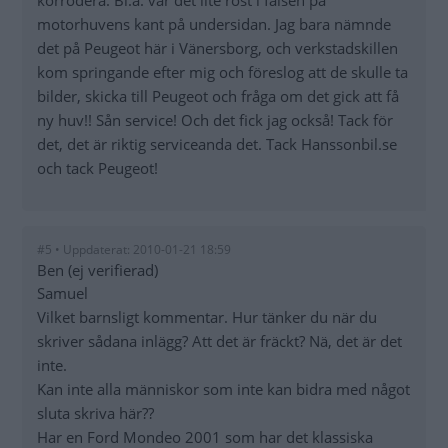
korrodera. Bl.a. var det lite rost i falsen på
motorhuvens kant på undersidan. Jag bara nämnde
det på Peugeot här i Vänersborg, och verkstadskillen
kom springande efter mig och föreslog att de skulle ta
bilder, skicka till Peugeot och fråga om det gick att få
ny huv!! Sån service! Och det fick jag också! Tack för
det, det är riktig serviceanda det. Tack Hanssonbil.se
och tack Peugeot!
#5 • Uppdaterat: 2010-01-21 18:59
Ben (ej verifierad)
Samuel
Vilket barnsligt kommentar. Hur tänker du när du
skriver sådana inlägg? Att det är fräckt? Nä, det är det
inte.
Kan inte alla människor som inte kan bidra med något
sluta skriva här??
Har en Ford Mondeo 2001 som har det klassiska