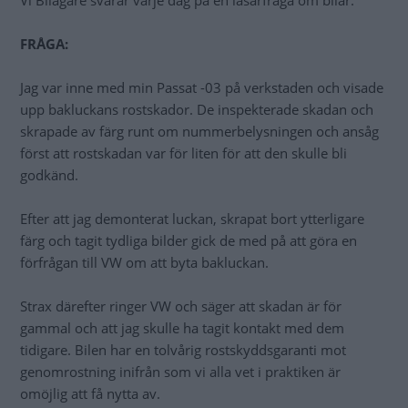
Vi Bilägare svarar varje dag på en läsarfråga om bilar.
FRÅGA:
Jag var inne med min Passat -03 på verkstaden och visade
upp bakluckans rostskador. De inspekterade skadan och
skrapade av färg runt om nummerbelysningen och ansåg
först att rostskadan var för liten för att den skulle bli
godkänd.
Efter att jag demonterat luckan, skrapat bort ytterligare
färg och tagit tydliga bilder gick de med på att göra en
förfrågan till VW om att byta bakluckan.
Strax därefter ringer VW och säger att skadan är för
gammal och att jag skulle ha tagit kontakt med dem
tidigare. Bilen har en tolvårig rostskyddsgaranti mot
genomrostning inifrån som vi alla vet i praktiken är
omöjlig att få nytta av.