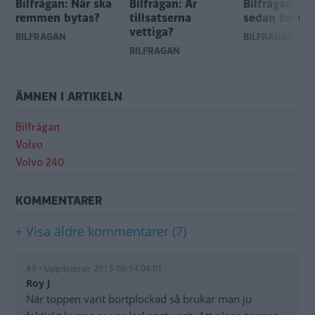
Bilfrågan: När ska
Bilfrågan: Är
Bilfrågan: Sp
remmen bytas?
tillsatserna
sedan torka?
vettiga?
BILFRÅGAN
BILFRÅGAN
BILFRÅGAN
ÄMNEN I ARTIKELN
Bilfrågan
Volvo
Volvo 240
KOMMENTARER
+ Visa äldre kommentarer (7)
#8 • Uppdaterat: 2013-06-14 04:01
Roy J
När toppen varit bortplockad så brukar man ju