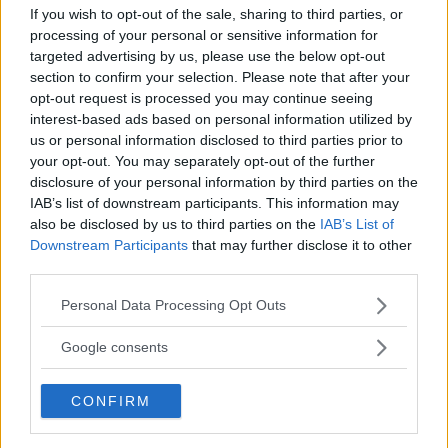
motsatsen. Glykol är inte bra att ha i smörjsystemet. Det
If you wish to opt-out of the sale, sharing to third parties, or
behövs inte stora läckor för att dessa läckage ska uppstå,
processing of your personal or sensitive information for
targeted advertising by us, please use the below opt-out
det kan räcka med en por i gjutgodset.
section to confirm your selection. Please note that after your
I ditt fall verkar det mest sannolika vara att toppen inte
opt-out request is processed you may continue seeing
interest-based ads based on personal information utilized by
planslipades ordentligt vid reparationen 2007. Vid
us or personal information disclosed to third parties prior to
överhettningen har denna troligtvis slagit sig en smula och
your opt-out. You may separately opt-out of the further
det räcker för att läckage ska uppstå.
disclosure of your personal information by third parties on the
IAB’s list of downstream participants. This information may
Det finns kemiska produkter som kan vara användbara i
also be disclosed by us to third parties on the
IAB’s List of
dessa sammanhang då en toppreparation är en dyr
Downstream Participants
that may further disclose it to other
historia och knappast motiverat på en 27 år gammal bil.
third parties.
Prova till exempel med Bar’s Leaks.
Please note that this website/app uses one or more Google
Personal Data Processing Opt Outs
Bengt Dieden, Vi Bilägare
services and may gather and store information including but
not limited to your visit or usage behaviour. You may click to
Google consents
Diskutera:
Hur skulle du svara på frågan?
grant or deny consent to Google and its third-party tags to
use your data for below specified purposes in below Google
CONFIRM
consent section.