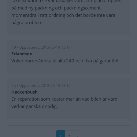
faktiskt kunna se var läckaget varit. Att plana toppen,
på med ny packning och packningscement,
momentdra i rätt ordning och det borde inte vara
några problem.
#9 • Uppdaterat: 2013-06-14 13:17
Erlandson
Volvo borde återkalla alla 240 och fixa på garantin!!
#a • Uppdaterat: 2013-06-14 13:19
Hackenbush
En reparation som kostar mer än vad bilen är värd
verkar ganska onödig.
Paginering
Nuvarande
1
Sida
2
Nästa
›