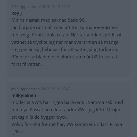
#9 • Uppdaterat: 2013-06-15 15:37
Roy J
Minns nästan med saknad Saab 99.
Jag började normalt med att trycka manöverarmen
mot mig för att spola rutan. När fartvinden spridit ut
vattnet så tryckte jag ner manöverarmen så många
steg jag ansåg behövas för att sätta igång torkarna.
Både torkarbladen och vindrutan mår bättre av att
först få vatten.
#a • Uppdaterat: 2013-06-10 18:43
milkylainen
moderna VW's har ingen backventil. Samma sak med
min nya Passat och flera andra VW's jag kört. Dröjer
ett tag tills de bygger tryck.
Volvo fick skit för det här, VW kommer undan. Prova
själva.