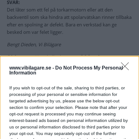
SVAR:
Det låter som ett fel på torkarmotorn eller att den
backventil som ska hindra att spolarvätskan rinner tillbaka
efter en spolning är defekt. Bara en verkstad kan ge
besked om var felet ligger.
Bengt Dieden, Vi Bilägare
Diskutrera:
Hur skulle du svara på frågan?
www.vibilagare.se -
Do Not Process My Personal
Information
MISSA INTE KOMMANDE ARTIKLAR OM
If you wish to opt-out of the sale, sharing to third parties, or
SKODA FABIA
processing of your personal or sensitive information for
Få vårt nyhetsbrev utan kostnad
targeted advertising by us, please use the below opt-out
section to confirm your selection. Please note that after your
opt-out request is processed you may continue seeing
interest-based ads based on personal information utilized by
us or personal information disclosed to third parties prior to
your opt-out. You may separately opt-out of the further