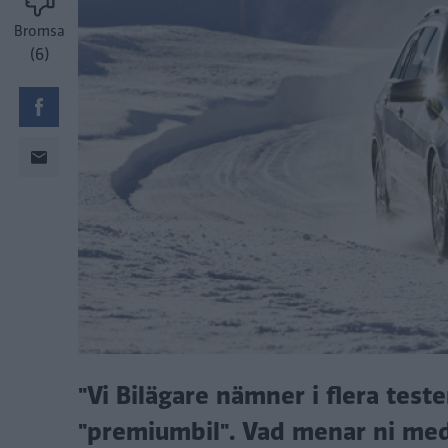
Bromsa
(6)
"Vi Bilägare nämner i flera tes
"premiumbil". Vad menar ni med 