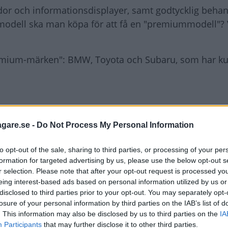
or och informationsdisplayer, samt godtycklig behan
modell ska man köpa för att få en "premiummodell"?
premium-märken": BMW, Toyota och Subaru, som har 
agare.se -
Do Not Process My Personal Information
egreppet premiumbil. Ordet premium indikerar enbart 
nte begreppet nödvändigtvis likvärdigt med lyxbil.
to opt-out of the sale, sharing to third parties, or processing of your per
formation for targeted advertising by us, please use the below opt-out s
errari hade en odiskutabel status men kanske inte all
r selection. Please note that after your opt-out request is processed y
eing interest-based ads based on personal information utilized by us or
disclosed to third parties prior to your opt-out. You may separately opt-
en bil med avancerad design, hög utrustningsnivå, h
losure of your personal information by third parties on the IAB’s list of
. This information may also be disclosed by us to third parties on the
IA
t höga prestanda. Om man ska blanda in servicekvali
Participants
that may further disclose it to other third parties.