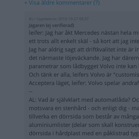
+ Visa äldre kommentarer (7)
#s • Uppdaterat: 2010-10-27 08:37
Jägaren (ej verifierad)
leifer: Jag har åkt Mercedes nästan hela mit
ett trots allt enkelt skäl - så kort att jag i
Jag har aldrig sagt att driftkvalitet inte ä
det närmaste löjeväckande. Jag har däremo
parametrar som lådbygget Volvo inte kan
Och tänk er alla, leifers Volvo är "custom
Acceptera läget, leifer: Volvo spelar andra
--
AL: Vad är självklart med automatlåda? Och
motsvara en stenhård - och enligt dig - ma
tillverka en dörrsida som består av många f
aluminiumlister (delar som skall konstruer
dörrsida i hårdplast med en påklistrad ty