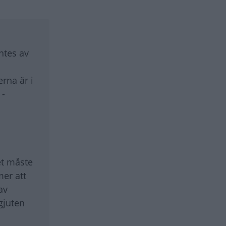
entes av
erna är i
 -
et måste
mer att
av
gjuten