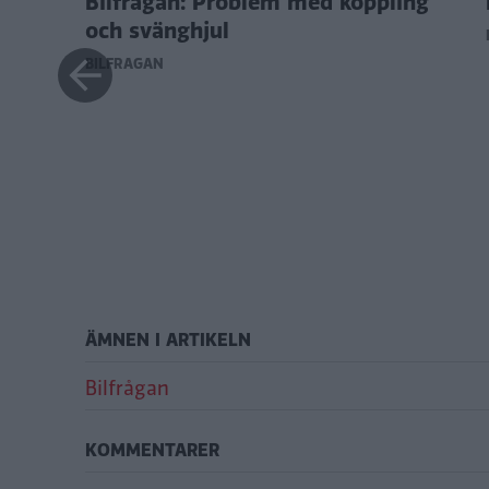
på
Bilfrågan: Problem med koppling
och svänghjul
BILFRÅGAN
ÄMNEN I ARTIKELN
Bilfrågan
KOMMENTARER