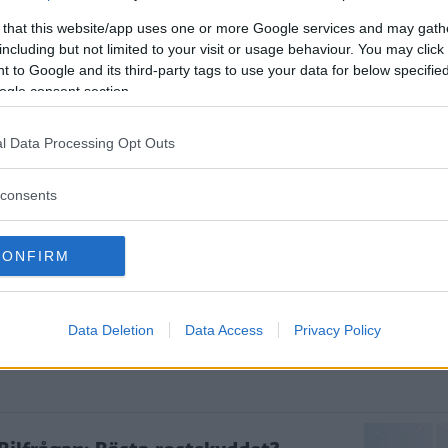
 that this website/app uses one or more Google services and may gath
including but not limited to your visit or usage behaviour. You may click 
 to Google and its third-party tags to use your data for below specifi
remium"?
ogle consent section.
l Data Processing Opt Outs
FRÅGAN
consents
CONFIRM
ftspolicy.
Data Deletion
Data Access
Privacy Policy