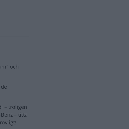
ium" och
 de
 – troligen
Benz – titta
övligt!