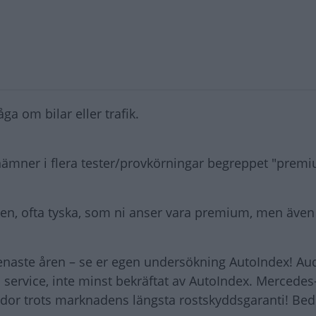
ga om bilar eller trafik.
ämner i flera tester/provkörningar begreppet "prem
rken, ofta tyska, som ni anser vara premium, men även
naste åren – se er egen undersökning AutoIndex! Audi
service, inte minst bekräftat av AutoIndex. Mercedes-
or trots marknadens längsta rostskyddsgaranti! Bedr