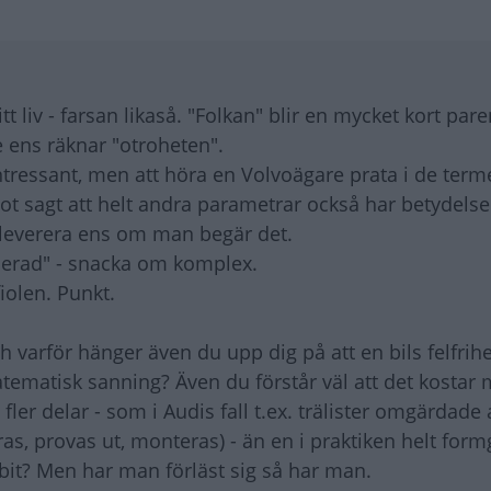
t liv - farsan likaså. "Folkan" blir en mycket kort par
nte ens räknar "otroheten".
r intressant, men att höra en Volvoägare prata i de term
t sagt att helt andra parametrar också har betydelse
 leverera ens om man begär det.
iserad" - snacka om komplex.
fiolen. Punkt.
 varför hänger även du upp dig på att en bils felfrih
tematisk sanning? Även du förstår väl att det kostar 
ler delar - som i Audis fall t.ex. trälister omgärdade 
as, provas ut, monteras) - än en i praktiken helt form
gbit? Men har man förläst sig så har man.