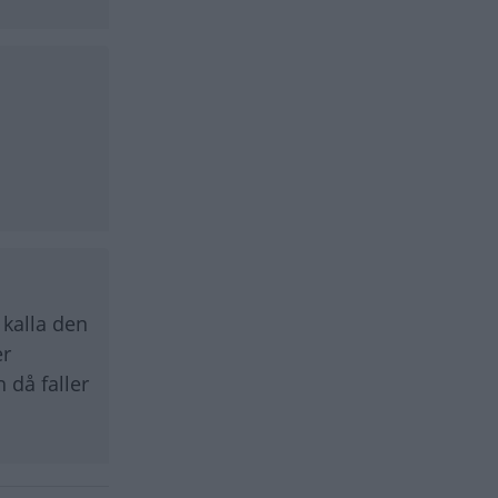
 kalla den
er
 då faller