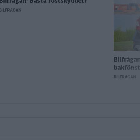
Bilfrågan: Bästa rostskyddet?
BILFRÅGAN
Bilfråga
bakfönst
BILFRÅGAN