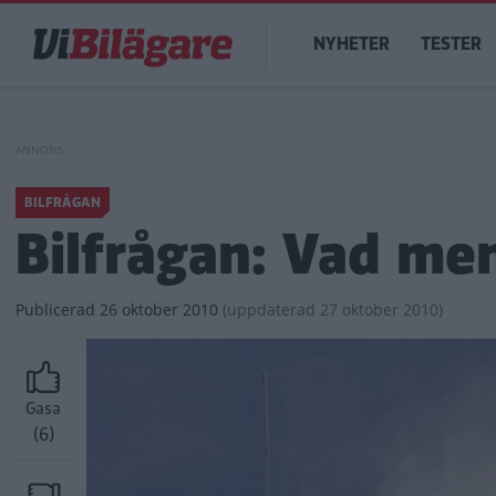
Hoppa
Main
till
NYHETER
TESTER
navigation
huvudinnehåll
BILFRÅGAN
Bilfrågan: Vad me
Publicerad
26 oktober 2010
(
uppdaterad
27 oktober 2010)
Gasa
(6)