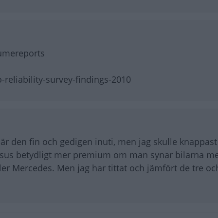
sumereports
reliability-survey-findings-2010
 är den fin och gedigen inuti, men jag skulle knappast
xsus betydligt mer premium om man synar bilarna m
ler Mercedes. Men jag har tittat och jämfört de tre och