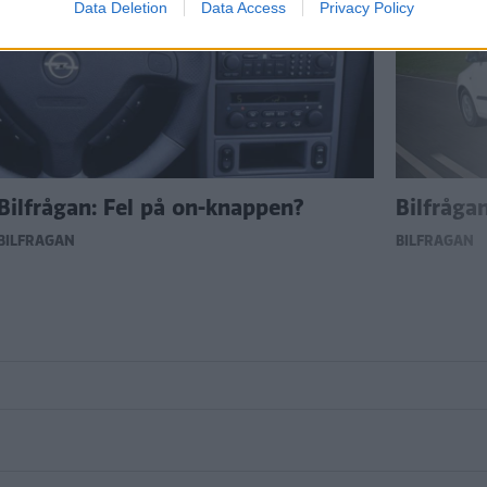
Data Deletion
Data Access
Privacy Policy
Bilfrågan: Fel på on-knappen?
Bilfrågan
BILFRÅGAN
BILFRÅGAN