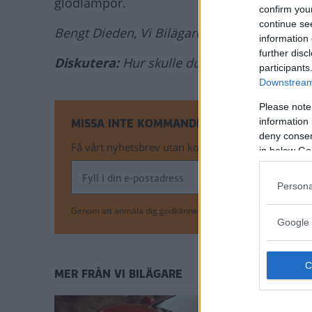
glödlampor.
confirm you
continue se
Bengt Dieden, Vi Bilägare
information 
further disc
Diskutera:
Hur skulle du svara på frågan?
participants
Downstream 
Please note
information 
MISSA INTE KOMMANDE ARTIKLAR OM BIL
deny consent
Få vårt nyhetsbrev utan kostnad
in below Go
Persona
Genom att anmäla dig godkänner du OK-förlagets
personuppgi
Google 
MER FRÅN VI BILÄGARE