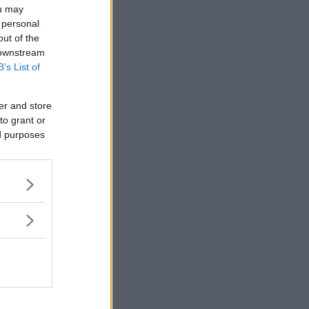
ou may
 personal
out of the
 downstream
B’s List of
er and store
to grant or
ed purposes