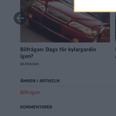
ngd?
Bilfrågan: Dags för kylargardin
igen?
BILFRÅGAN
ÄMNEN I ARTIKELN
Bilfrågan
KOMMENTARER