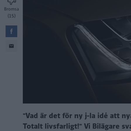
Bromsa
(15)
"Vad är det för ny j-la idé att n
Totalt livsfarligt!" Vi Bilägare sv