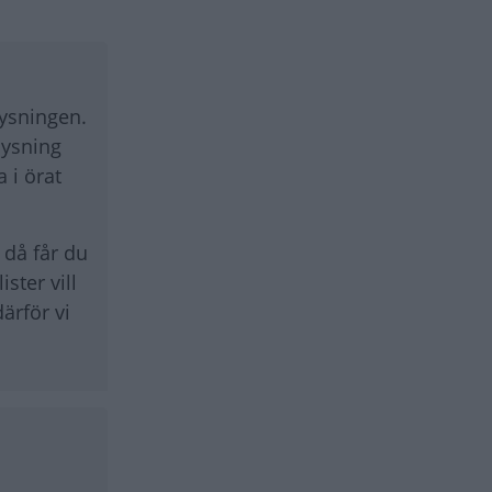
lysningen.
sysning
 i örat
 då får du
ster vill
ärför vi