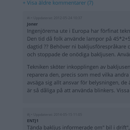
+ Visa äldre kommentarer (7)
#i • Uppdaterat: 2012-05-24 10:37
Joner
Ingenjörerna ute i Europa har förfinat tekni
Den tid då folk använde lampor på 45*2+5
dagtid ?? Behöver ni bakljusförespråkare d
och stoppade de onödiga bakljusen. Använd
Tekniken sköter inkopplingen av bakljusen 
reparera den, precis som med vilka andra 
avsäga sig allt ansvar för belysningen, de ä
är så dåliga på att använda blinkers. Viss
#j • Uppdaterat: 2014-05-15 11:05
ENTJ1
Tända bakljus informerade om" bil i drift"