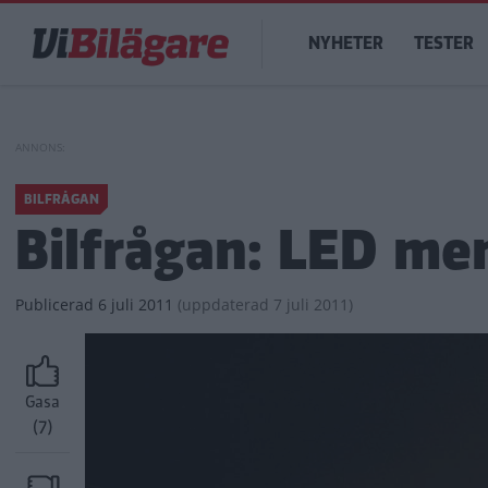
Hoppa
Main
till
NYHETER
TESTER
navigation
huvudinnehåll
BILFRÅGAN
Bilfrågan: LED men
Publicerad
6 juli 2011
(
uppdaterad
7 juli 2011)
Gasa
(7)