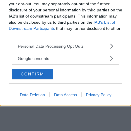
V70 utrustning så att den blir ungefär i närheten av E-
your opt-out. You may separately opt-out of the further
klass så skiljer det inte mycket i kronor.
disclosure of your personal information by third parties on the
Men jämför man den basutrustade, som väl knappast
IAB’s list of downstream participants. This information may
also be disclosed by us to third parties on the
IAB’s List of
någon köper, så blir det ju förstås mycket.
Downstream Participants
that may further disclose it to other
Men som skrivits tidigare här så tycker även jag att
third parties.
grillen var snyggare förr, jag har aldrig gillat den här
Please note that this website/app uses one or more Google
Personal Data Processing Opt Outs
blaffiga stjärnan i grillen.
services and may gather and store information including but
not limited to your visit or usage behaviour. You may click to
Google consents
grant or deny consent to Google and its third-party tags to
use your data for below specified purposes in below Google
Paginering
CONFIRM
consent section.
Nuvarande
1
Sida
2
Nästa
›
sida
sida
Data Deletion
Data Access
Privacy Policy