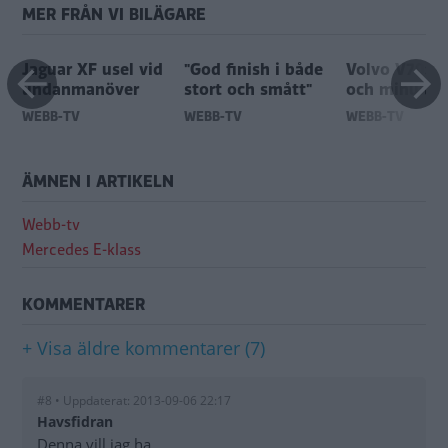
MER FRÅN VI BILÄGARE
Jaguar XF usel vid
"God finish i både
Volvo V70: p
undanmanöver
stort och smått"
och minus
WEBB-TV
WEBB-TV
WEBB-TV
ÄMNEN I ARTIKELN
Webb-tv
Mercedes E-klass
KOMMENTARER
+ Visa äldre kommentarer (7)
#8 • Uppdaterat: 2013-09-06 22:17
Havsfidran
Denna vill jag ha