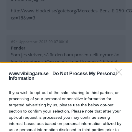
http://www.blocket.se/goteborg/Mercedes_Benz_E_250_C
ca=18&w=3
#9 • Uppdaterat: 2013-09-07 00:16
Pender
Som jes skriver, så är den bara procentuellt dyrare än
konkurrenterna. (Om man räknar i kronor så blir det
dumma 100.000. Men vilken kommentator med
www.vibilagare.se -
Do Not Process My Personal
självaktning räknar i kronor?) Kostar lite att skilja sej
Information
från mängden. Och räcker inte personligheten till, så
får det duga med bilen.
If you wish to opt-out of the sale, sharing to third parties, or
processing of your personal or sensitive information for
targeted advertising by us, please use the below opt-out
section to confirm your selection. Please note that after your
#a • Uppdaterat: 2013-09-07 08:23
opt-out request is processed you may continue seeing
saabnisse
interest-based ads based on personal information utilized by
Nej Pender det stämmer inte. Om du plockar på en
us or personal information disclosed to third parties prior to