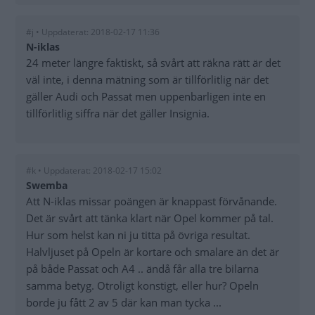
#j • Uppdaterat: 2018-02-17 11:36
N-iklas
24 meter längre faktiskt, så svårt att räkna rätt är det
väl inte, i denna mätning som är tillförlitlig när det
gäller Audi och Passat men uppenbarligen inte en
tillförlitlig siffra när det gäller Insignia.
#k • Uppdaterat: 2018-02-17 15:02
Swemba
Att N-iklas missar poängen är knappast förvånande.
Det är svårt att tänka klart när Opel kommer på tal.
Hur som helst kan ni ju titta på övriga resultat.
Halvljuset på Opeln är kortare och smalare än det är
på både Passat och A4 .. ändå får alla tre bilarna
samma betyg. Otroligt konstigt, eller hur? Opeln
borde ju fått 2 av 5 där kan man tycka ...