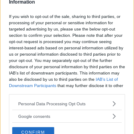
Information
If you wish to opt-out of the sale, sharing to third parties, or
processing of your personal or sensitive information for
targeted advertising by us, please use the below opt-out
section to confirm your selection. Please note that after your
opt-out request is processed you may continue seeing
interest-based ads based on personal information utilized by
us or personal information disclosed to third parties prior to
your opt-out. You may separately opt-out of the further
disclosure of your personal information by third parties on the
IAB’s list of downstream participants. This information may
also be disclosed by us to third parties on the
IAB’s List of
Downstream Participants
that may further disclose it to other
third parties.
Please note that this website/app uses one or more Google
Personal Data Processing Opt Outs
services and may gather and store information including but
not limited to your visit or usage behaviour. You may click to
Google consents
grant or deny consent to Google and its third-party tags to
use your data for below specified purposes in below Google
CONFIRM
consent section.