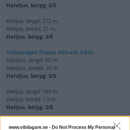
Halvljus, betyg: 3/5
Helljus, längd: 212 m.
Helljus, bredd: 21 m.
Helljus, betyg: 3/5
Volkswagen Passat Alltrack (LED):
Halvljus, längd: 95 m.
Halvljus, bredd: 26 m.
Halvljus, betyg: 3/5
Helljus, längd: 183 m.
Helljus, bredd: 13 m.
Helljus, betyg: 2/5
www.vibilagare.se -
Do Not Process My Personal