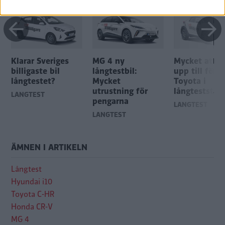
Klarar Sveriges
MG 4 ny
Mycket att l
billigaste bil
långtestbil:
upp till för
långtestet?
Mycket
Toyota i
utrustning för
långteststall
LÅNGTEST
pengarna
LÅNGTEST
LÅNGTEST
ÄMNEN I ARTIKELN
Långtest
Hyundai i10
Toyota C-HR
Honda CR-V
MG 4