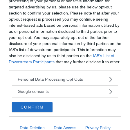
processing of your personal or sensitive information for
med storlastande Honda och vardagshänget med
targeted advertising by us, please use the below opt-out
supersmidiga och spektakulärt designade Toyota C-HR.
section to confirm your selection. Please note that after your
opt-out request is processed you may continue seeing
interest-based ads based on personal information utilized by
us or personal information disclosed to third parties prior to
MISSA INTE KOMMANDE ARTIKLAR OM
your opt-out. You may separately opt-out of the further
LÅNGTEST 2024
disclosure of your personal information by third parties on the
Få vårt nyhetsbrev utan kostnad
IAB’s list of downstream participants. This information may
also be disclosed by us to third parties on the
IAB’s List of
Downstream Participants
that may further disclose it to other
third parties.
Please note that this website/app uses one or more Google
Personal Data Processing Opt Outs
services and may gather and store information including but
not limited to your visit or usage behaviour. You may click to
Google consents
Genom att anmäla dig godkänner du OK-förlagets
grant or deny consent to Google and its third-party tags to
personuppgiftspolicy.
use your data for below specified purposes in below Google
CONFIRM
consent section.
MER FRÅN VI BILÄGARE
Data Deletion
Data Access
Privacy Policy