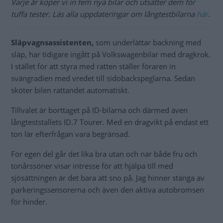
Varje år köper vi in fem nya bilar och utsätter dem för
tuffa tester. Läs alla uppdateringar om långtestbilarna
här
.
Släpvagnsassistenten,
som underlättar backning med
släp, har tidigare ingått på Volkswagenbilar med dragkrok.
I stället för att styra med ratten ställer föraren in
svängradien med vredet till sidobackspeglarna. Sedan
sköter bilen rattandet automatiskt.
Tillvalet är borttaget på ID-bilarna och därmed även
långteststallets ID.7 Tourer. Med en dragvikt på endast ett
ton lär efterfrågan vara begränsad.
För egen del går det lika bra utan och när både fru och
tonårssöner visar intresse för att hjälpa till med
sjösättningen är det bara att sno på. Jag hinner stänga av
parkeringssensorerna och även den aktiva autobromsen
för hinder.