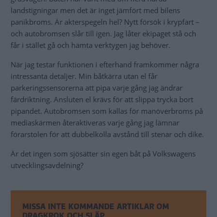
landstigningar men det är inget jämfört med bilens
panikbroms. Är akterspegeln hel? Nytt försök i krypfart –
och autobromsen slår till igen. Jag låter ekipaget stå och
får i stället gå och hämta verktygen jag behöver.
När jag testar funktionen i efterhand framkommer några
intressanta detaljer. Min båtkärra utan el får
parkeringssensorerna att pipa varje gång jag ändrar
färdriktning. Ansluten el krävs för att slippa trycka bort
pipandet. Autobromsen som kallas för manöverbroms på
mediaskärmen återaktiveras varje gång jag lämnar
förarstolen för att dubbelkolla avstånd till stenar och dike.
Är det ingen som sjösätter sin egen båt på Volkswagens
utvecklingsavdelning?
MISSA INTE KOMMANDE ARTIKLAR OM
DRAGKROK OCH SLÄP