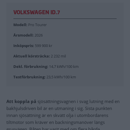
VOLKSWAGEN ID.7
Modell:
Pro Tourer
Årsmodell:
2026
Inköpspris:
599 900 kr
Aktuell körsträcka:
2 232 mil
Dekl. förbrukning:
14,7 kWh/100 km
Testförbrukning:
23,5 kWh/100 km
Att koppla på
sjösättningsvagnen i svag lutning med en
bakhjulsdriven bil är en utmaning i sig. Sista punkten
innan sjösättning är en skvätt olja i utombordarens
tiltmotor som kräver en backningsmanöver längs
grusvägen. Båten har varit med om flera hårda