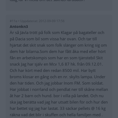
#11e • Uppdaterat: 2012-09-09 17:56
Antonkn3
Är så Jävla trött på folk som Klagar på bagateller och
på Dacia som bil som vissa här ovan. Och tar till
hjärtat det skit snak som folk slänger om kring sig om
dem här bilarna.Som dem har fått åka med eller hört
fån en arbetskompis som har en som tjänstebil Skit
snack Jag har själv en Mcv 1,6 87 hk. från 09.12.01.
Och har kört med den redan 8500 mil. Har bytt
broms klosar en gång och en nr. skylts lampa. Under
den här tiden. Och jag jobbar Inom FM. Som soldat.
Har jobbat i norrland och pendlat ner till skåne mellan
åt har 2 barn och hund. bor i villa på landet. Och nu
ska jag berätta vad jag har utsatt bilen för och hur den
har bettet sig jag har lastat. 33 säckar pellets @ 16 kg
räkna vad det blir i skuffen och hella familjen med .