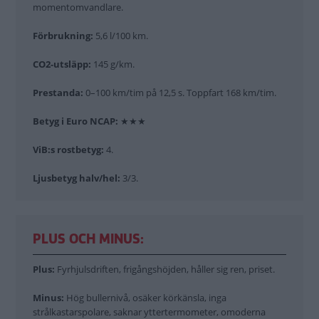
momentomvandlare.
Förbrukning:
5,6 l/100 km.
CO2-utsläpp:
145 g/km.
Prestanda:
0–100 km/tim på 12,5 s. Toppfart 168 km/tim.
Betyg i Euro NCAP:
★★★
ViB:s rostbetyg:
4.
Ljusbetyg halv/hel:
3/3.
PLUS OCH MINUS:
Plus:
Fyrhjulsdriften, frigångshöjden, håller sig ren, priset.
Minus:
Hög bullernivå, osäker körkänsla, inga
strålkastarspolare, saknar yttertermometer, omoderna