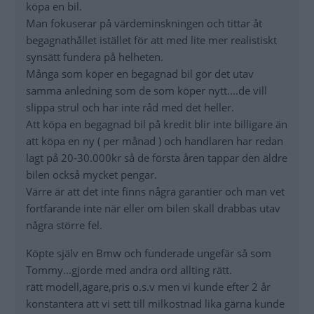
köpa en bil.
Man fokuserar på värdeminskningen och tittar åt
begagnathållet istället för att med lite mer realistiskt
synsätt fundera på helheten.
Många som köper en begagnad bil gör det utav
samma anledning som de som köper nytt....de vill
slippa strul och har inte råd med det heller.
Att köpa en begagnad bil på kredit blir inte billigare än
att köpa en ny ( per månad ) och handlaren har redan
lagt på 20-30.000kr så de första åren tappar den äldre
bilen också mycket pengar.
Värre är att det inte finns några garantier och man vet
fortfarande inte när eller om bilen skall drabbas utav
några större fel.
Köpte själv en Bmw och funderade ungefär så som
Tommy...gjorde med andra ord allting rätt.
rätt modell,ägare,pris o.s.v men vi kunde efter 2 år
konstantera att vi sett till milkostnad lika gärna kunde