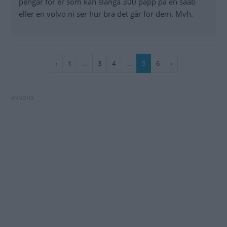
pengar för er som kan slänga 300 papp på en saab
eller en volvo ni ser hur bra det går för dem. Mvh.
Paginering
Föregående
‹
Sida
1
…
Sida
3
Sida
4
…
Nuvarande
5
Sida
6
Nästa
›
sida
sida
sida