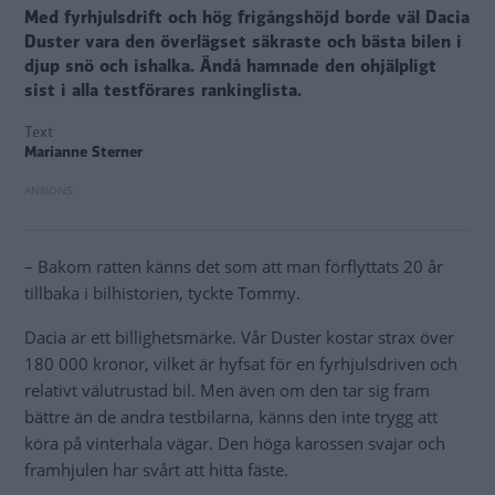
Med fyrhjulsdrift och hög frigångshöjd borde väl Dacia
Duster vara den överlägset säkraste och bästa bilen i
djup snö och ishalka. Ändå hamnade den ohjälpligt
sist i alla testförares rankinglista.
Text
Marianne Sterner
– Bakom ratten känns det som att man förflyttats 20 år
tillbaka i bilhistorien, tyckte Tommy.
Dacia är ett billighetsmärke. Vår Duster kostar strax över
180 000 kronor, vilket är hyfsat för en fyrhjulsdriven och
relativt välutrustad bil. Men även om den tar sig fram
bättre än de andra testbilarna, känns den inte trygg att
köra på vinterhala vägar. Den höga karossen svajar och
framhjulen har svårt att hitta fäste.