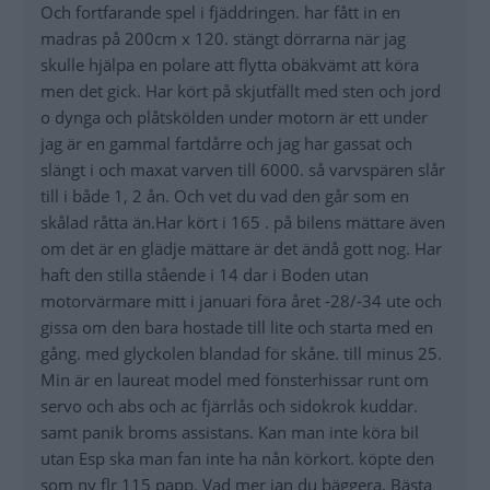
Och fortfarande spel i fjäddringen. har fått in en
madras på 200cm x 120. stängt dörrarna när jag
skulle hjälpa en polare att flytta obäkvämt att köra
men det gick. Har kört på skjutfällt med sten och jord
o dynga och plåtskölden under motorn är ett under
jag är en gammal fartdårre och jag har gassat och
slängt i och maxat varven till 6000. så varvspären slår
till i både 1, 2 ån. Och vet du vad den går som en
skålad råtta än.Har kört i 165 . på bilens mättare även
om det är en glädje mättare är det ändå gott nog. Har
haft den stilla stående i 14 dar i Boden utan
motorvärmare mitt i januari föra året -28/-34 ute och
gissa om den bara hostade till lite och starta med en
gång. med glyckolen blandad för skåne. till minus 25.
Min är en laureat model med fönsterhissar runt om
servo och abs och ac fjärrlås och sidokrok kuddar.
samt panik broms assistans. Kan man inte köra bil
utan Esp ska man fan inte ha nån körkort. köpte den
som ny flr 115 papp. Vad mer jan du bäggera. Bästa