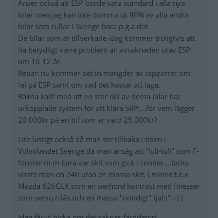
Anser också att ESP borde vara standard i alla nya
bilar men jag kan inte dömma ut 80% av alla andra
bilar som rullar i Sverige bara p.g.a det.
De bilar som är tillverkade idag kommer troligtvis att
ha betydligt värre problem än avsaknaden utav ESP
om 10-12 år.
Redan nu kommer det in mängder av rapporter om
fel på ESP samt om vad det kostar att laga.
Räkna kallt med att en stor del av dessa bilar har
urkopplade system för att klara SBP,...för vem lägger
20.000kr på en bil som är värd 25.000kr?
Lite lustigt också då man ser tillbaka i tiden i
Volvolandet Sverige,då man ansåg att "lull-lull" som F-
fönster m.m bara var skit som gick i sönder....tacka
visste man en 240 utan en massa skit. ( minns t.e.x
Mazda 626GLX som en oerhörd kontrast med finesser
som servo,c-lås och en massa "onödigt" tjafs" :-) )
Idag får vi hicka om det saknas färddator!