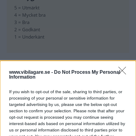
5 = Utmärkt
4 = Mycket bra
3 = Bra
2 = Godkänt
1 = Underkänt
RELATERADE DOKUMENT
www.vibilagare.se -
Do Not Process My Personal
Information
langtest_2011_vintertest_dacia_duster.pdf
If you wish to opt-out of the sale, sharing to third parties, or
processing of your personal or sensitive information for
targeted advertising by us, please use the below opt-out
MODELLFAKTA:
section to confirm your selection. Please note that after your
opt-out request is processed you may continue seeing
interest-based ads based on personal information utilized by
Dacia Duster 4X4 1,5 dCi Laureate
us or personal information disclosed to third parties prior to
Baspris:
168 900 kr.