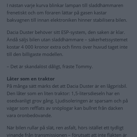
I nästan varje kurva blinkar lampan till sladdhämmaren
frenetiskt och om föraren lättar på gasen kastar
bakvagnen till innan elektroniken hinner stabilisera bilen.
Dacia Duster behöver sitt ESP-system, den saken är klar.
Ändå säljs bilen utan sladdhämmare – säkerhetssystemet
kostar 4 000 kronor extra och finns över huvud taget inte
till den billigaste modellen.
– Det är skandalöst dåligt, fräste Tommy.
Låter som en traktor
På många sätt märks det att Dacia Duster är en lågprisbil.
Den låter som en liten traktor: 1,5-litersdieseln har en
osedvanligt grov gång. Ljudisoleringen är sparsam och på
vägar som refflats av snöplogar kan bullret från däcken
vara öronbedövande.
När bilen rullar på slät, ren asfalt, hörs istället ett tydligt
vinande från transmissionen – förutsatt att inte fläkten är