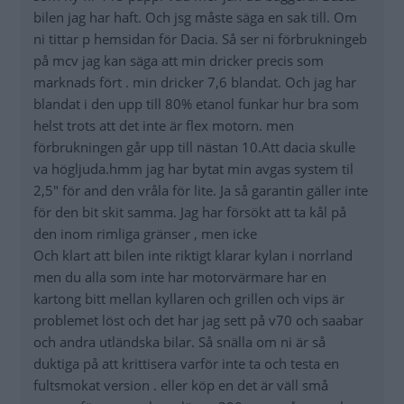
bilen jag har haft. Och jsg måste säga en sak till. Om
ni tittar p hemsidan för Dacia. Så ser ni förbrukningeb
på mcv jag kan säga att min dricker precis som
marknads fört . min dricker 7,6 blandat. Och jag har
blandat i den upp till 80% etanol funkar hur bra som
helst trots att det inte är flex motorn. men
förbrukningen går upp till nästan 10.Att dacia skulle
va högljuda.hmm jag har bytat min avgas system til
2,5" för and den vråla för lite. Ja så garantin gäller inte
för den bit skit samma. Jag har försökt att ta kål på
den inom rimliga gränser , men icke
Och klart att bilen inte riktigt klarar kylan i norrland
men du alla som inte har motorvärmare har en
kartong bitt mellan kyllaren och grillen och vips är
problemet löst och det har jag sett på v70 och saabar
och andra utländska bilar. Så snälla om ni är så
duktiga på att krittisera varför inte ta och testa en
fultsmokat version . eller köp en det är väll små