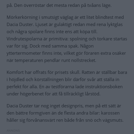
på. Den överröstar det mesta redan på tvåans läge.
Mörkerkörning i smutsigt väglag är ett litet blindtest med
Dacia Duster. Ljuset är gulaktigt redan med rena lyktglas
och några spolare finns inte ens att köpa till.
Vindrutespolarna är primitiva: spolning och torkare startas
var för sig. Dock med samma spak. Någon
yttertermometer finns inte, vilket gör föraren extra osäker
när temperaturen pendlar runt nollstrecket.
Komfort har offrats för prisets skull. Ratten är ställbar bara
i höjdled och körställningen blir därför svår att ställa in
perfekt för alla. En av testförarna lade instruktionsboken
under högerbenet för att få tillräckligt lårstöd.
Dacia Duster tar nog inget designpris, men på ett sätt är
den bättre formgiven än de flesta andra bilar: karossen
håller sig förvånansvärt ren både från snö och vägsmuts.