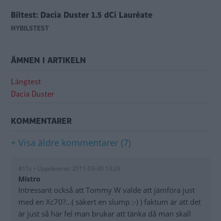
Biltest: Dacia Duster 1.5 dCi Lauréate
NYBILSTEST
ÄMNEN I ARTIKELN
Långtest
Dacia Duster
KOMMENTARER
+ Visa äldre kommentarer (7)
#11c • Uppdaterat: 2011-03-30 13:29
Mistro
Intressant också att Tommy W valde att jämföra just
med en Xc70?...( säkert en slump :-) ) faktum är att det
är just så här fel man brukar att tänka då man skall