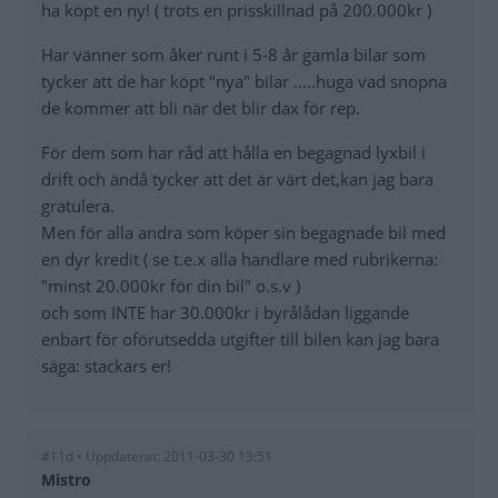
ha köpt en ny! ( trots en prisskillnad på 200.000kr )
Har vänner som åker runt i 5-8 år gamla bilar som
tycker att de har köpt "nya" bilar .....huga vad snopna
de kommer att bli när det blir dax för rep.
För dem som har råd att hålla en begagnad lyxbil i
drift och ändå tycker att det är värt det,kan jag bara
gratulera.
Men för alla andra som köper sin begagnade bil med
en dyr kredit ( se t.e.x alla handlare med rubrikerna:
"minst 20.000kr för din bil" o.s.v )
och som INTE har 30.000kr i byrålådan liggande
enbart för oförutsedda utgifter till bilen kan jag bara
säga: stackars er!
#11d • Uppdaterat: 2011-03-30 13:51
Mistro