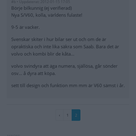
#b • Uppdaterat: 2012-01-15 17:05
Börje bilkunnig (ej verifierad)
Nya S/V60, kolla, världens fulaste!
9-5 är vacker.
Svenskar skiter i hur bilar ser ut och om de är
opraktiska och inte lika säkra som Saab. Bara det är
volvo och kombi blir de kåta...
volvo svindyra att äga numera, själlösa, går sönder
osv... å dyra att köpa.
sett till design och funktion mm mm är V60 sämst i år.
Paginering
Föregående
‹
Sida
1
Nuvarande
2
sida
sida