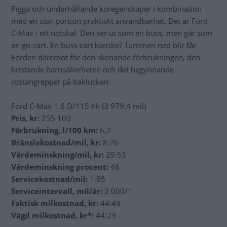
Pigga och underhållande köregenskaper i kombination
med en stor portion praktiskt användbarhet. Det är Ford
C-Max i ett nötskal. Den ser ut som en buss, men går som
en go-cart. En buss-cart kanske? Tummen ned blir får
Forden däremot för den skenande förbrukningen, den
bristande barnsäkerheten och det begynnande
rostangreppet på bakluckan.
Ford C-Max 1.6 D/115 hk (3 979,4 mil)
Pris, kr:
255 100
Förbrukning, l/100 km:
6,2
Bränslekostnad/mil, kr:
8:76
Värdeminskning/mil, kr:
29:53
Värdeminskning procent:
46
Servicekostnad/mil:
1:95
Serviceintervall, mil/år:
2 000/1
Faktisk milkostnad, kr:
44:43
Vägd milkostnad, kr*:
44:23