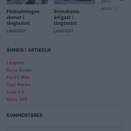
2011
WEBB-TV
Förbrukningen
Svenskarna
skenar i
ärligast i
långtestet
långtestet
LÅNGTEST
LÅNGTEST
ÄMNEN I ARTIKELN
Långtest
Dacia Duster
Ford C-Max
Opel Meriva
Saab 9-5
Volvo V60
KOMMENTARER