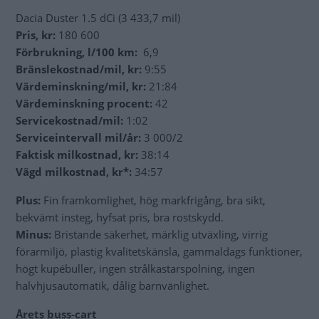
Dacia Duster 1.5 dCi (3 433,7 mil)
Pris, kr:
180 600
Förbrukning, l/100 km:
6,9
Bränslekostnad/mil, kr:
9:55
Värdeminskning/mil, kr:
21:84
Värdeminskning procent:
42
Servicekostnad/mil:
1:02
Serviceintervall mil/år:
3 000/2
Faktisk milkostnad, kr:
38:14
Vägd milkostnad, kr*:
34:57
Plus:
Fin framkomlighet, hög markfrigång, bra sikt,
bekvämt insteg, hyfsat pris, bra rostskydd.
Minus:
Bristande säkerhet, märklig utväxling, virrig
förarmiljö, plastig kvalitetskänsla, gammaldags funktioner,
högt kupébuller, ingen strålkastarspolning, ingen
halvhjusautomatik, dålig barnvänlighet.
Årets buss-cart