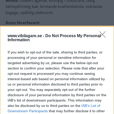
Minus:
Osäkert ägande, klumpig i stadstrafik, dålig
takhöjd/insteg bak, bristande kvalitetskänsla, svårlastat
bagage, opålitlig elektronik.
Årets förarfavorit
Fina köregenskaper, unik säkerhet, skön åkkomfort och
snitsiga former i en osedvanligt lyckad mix. Volvo har
www.vibilagare.se -
Do Not Process My Personal
Information
verkligen fått till det med nya kombin V60. Det märks inte
minst på långestlagets reaktioner. Fyra av fem förare satte
If you wish to opt-out of the sale, sharing to third parties, or
Volvon i topp och den femte hade bilen på andra plats.
processing of your personal or sensitive information for
Största nackdelen är utrymmena, som inte är av
targeted advertising by us, please use the below opt-out
storfamiljsklass.
section to confirm your selection. Please note that after your
opt-out request is processed you may continue seeing
Volvo V60 T4 aut. (3 900,1 mil)
interest-based ads based on personal information utilized by
Pris, kr:
344 800
us or personal information disclosed to third parties prior to
Förbrukning, l/100 km:
8,4
your opt-out. You may separately opt-out of the further
disclosure of your personal information by third parties on the
Bränslekostnad/mil, kr:
11:70
IAB’s list of downstream participants. This information may
Värdeminskning/mil, kr:
35:69
also be disclosed by us to third parties on the
IAB’s List of
Värdeminskning procent:
40
Downstream Participants
that may further disclose it to other