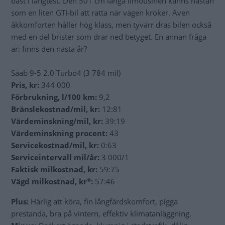
bäst i långtest. Den 501 cm långa limousinen känns nästan
som en liten GTI-bil att ratta när vägen kröker. Även
åkkomforten håller hög klass, men tyvärr dras bilen också
med en del brister som drar ned betyget. En annan fråga
är: finns den nästa år?
Saab 9-5 2.0 Turbo4 (3 784 mil)
Pris, kr:
344 000
Förbrukning, l/100 km:
9,2
Bränslekostnad/mil, kr:
12:81
Värdeminskning/mil, kr:
39:19
Värdeminskning procent:
43
Servicekostnad/mil, kr:
0:63
Serviceintervall mil/år:
3 000/1
Faktisk milkostnad, kr:
59:75
Vägd milkostnad, kr*:
57:46
Plus:
Härlig att köra, fin långfärdskomfort, pigga
prestanda, bra på vintern, effektiv klimatanläggning.