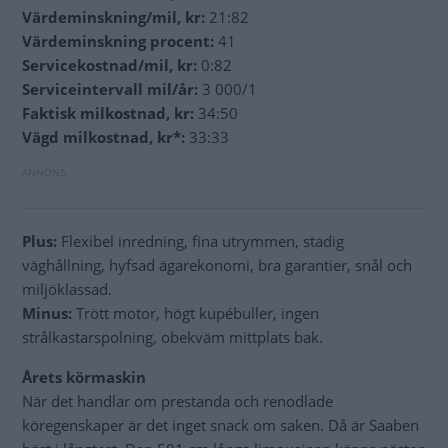
Värdeminskning/mil, kr:
21:82
Värdeminskning procent:
41
Servicekostnad/mil, kr:
0:82
Serviceintervall mil/år:
3 000/1
Faktisk milkostnad, kr:
34:50
Vägd milkostnad, kr*:
33:33
Plus:
Flexibel inredning, fina utrymmen, stadig
väghållning, hyfsad ägarekonomi, bra garantier, snål och
miljöklassad.
Minus:
Trött motor, högt kupébuller, ingen
strålkastarspolning, obekväm mittplats bak.
Årets körmaskin
När det handlar om prestanda och renodlade
köregenskaper är det inget snack om saken. Då är Saaben