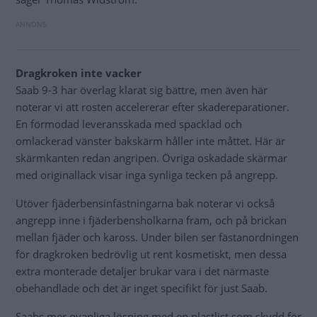
Dragkroken inte vacker
Saab 9-3 har överlag klarat sig bättre, men även här
noterar vi att rosten accelererar efter skadereparationer.
En förmodad leveransskada med spacklad och
omlackerad vänster bakskärm håller inte måttet. Här är
skärmkanten redan angripen. Övriga oskadade skärmar
med originallack visar inga synliga tecken på angrepp.
Utöver fjäderbensinfästningarna bak noterar vi också
angrepp inne i fjäderbensholkarna fram, och på brickan
mellan fjäder och kaross. Under bilen ser fästanordningen
för dragkroken bedrövlig ut rent kosmetiskt, men dessa
extra monterade detaljer brukar vara i det närmaste
obehandlade och det är inget specifikt för just Saab.
Saabs mer ovanliga lösning med en plastlist som skydd för