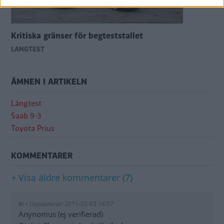
Kritiska gränser för begteststallet
LÅNGTEST
ÄMNEN I ARTIKELN
Långtest
Saab 9-3
Toyota Prius
KOMMENTARER
+ Visa äldre kommentarer (7)
#i • Uppdaterat: 2011-02-03 14:57
Anynomus (ej verifierad)