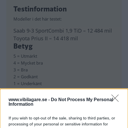
Testinformation
Modeller i det här testet:
Saab 9-3 SportCombi 1,9 TiD – 12 484 mil
Toyota Prius II – 14 418 mil
Betyg
5 = Utmärkt
4 = Mycket bra
3 = Bra
2 = Godkänt
1 = Underkänt
www.vibilagare.se -
Do Not Process My Personal
Information
MISSA INTE KOMMANDE ARTIKLAR OM
If you wish to opt-out of the sale, sharing to third parties, or
TOYOTA PRIUS
processing of your personal or sensitive information for