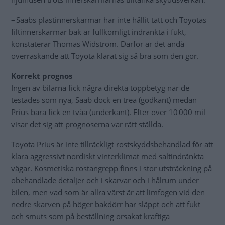
– Saabs plastinnerskärmar har inte hållit tätt och Toyotas
filtinnerskärmar bak är fullkomligt indränkta i fukt,
konstaterar Thomas Widström. Därför är det ändå
överraskande att Toyota klarat sig så bra som den gör.
Korrekt prognos
Ingen av bilarna fick några direkta toppbetyg när de
testades som nya, Saab dock en trea (godkänt) medan
Prius bara fick en tvåa (underkänt). Efter över 10 000 mil
visar det sig att prognoserna var rätt ställda.
Toyota Prius är inte tillräckligt rostskyddsbehandlad för att
klara aggressivt nordiskt vinterklimat med saltindränkta
vägar. Kosmetiska rostangrepp finns i stor utsträckning på
obehandlade detaljer och i skarvar och i hålrum under
bilen, men vad som är allra värst är att limfogen vid den
nedre skarven på höger bakdörr har släppt och att fukt
och smuts som på beställning orsakat kraftiga