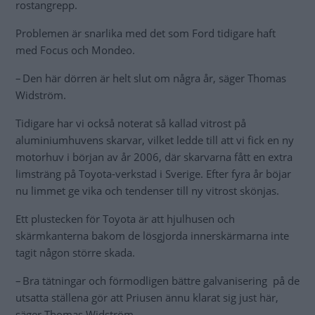
rostangrepp.
Problemen är snarlika med det som Ford tidigare haft
med Focus och Mondeo.
– Den här dörren är helt slut om några år, säger Thomas
Widström.
Tidigare har vi också noterat så kallad vitrost på
aluminiumhuvens skarvar, vilket ledde till att vi fick en ny
motorhuv i början av år 2006, där skarvarna fått en extra
limsträng på Toyota-verkstad i Sverige. Efter fyra år böjar
nu limmet ge vika och tendenser till ny vitrost skönjas.
Ett plustecken för Toyota är att hjulhusen och
skärmkanterna bakom de lösgjorda innerskärmarna inte
tagit någon större skada.
– Bra tätningar och förmodligen bättre galvanisering på de
utsatta ställena gör att Priusen ännu klarat sig just här,
säger Thomas Widström.