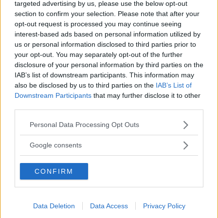
targeted advertising by us, please use the below opt-out
Få vårt nyhetsbrev utan kostnad
section to confirm your selection. Please note that after your
opt-out request is processed you may continue seeing
interest-based ads based on personal information utilized by
us or personal information disclosed to third parties prior to
your opt-out. You may separately opt-out of the further
disclosure of your personal information by third parties on the
IAB’s list of downstream participants. This information may
Genom att anmäla dig godkänner du OK-förlagets
also be disclosed by us to third parties on the
IAB’s List of
personuppgiftspolicy.
Downstream Participants
that may further disclose it to other
third parties.
Please note that this website/app uses one or more Google
Personal Data Processing Opt Outs
services and may gather and store information including but
MER FRÅN VI BILÄGARE
not limited to your visit or usage behaviour. You may click to
Google consents
grant or deny consent to Google and its third-party tags to
use your data for below specified purposes in below Google
CONFIRM
consent section.
Data Deletion
Data Access
Privacy Policy