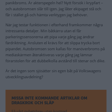
panikbroms. Är akterspegeln hel? Nytt försök i krypfart –
och autobromsen slår till igen. Jag låter ekipaget stå och
får i stället gå och hämta verktygen jag behöver.
När jag testar funktionen i efterhand framkommer några
intressanta detaljer. Min båtkärra utan el får
parkeringssensorerna att pipa varje gång jag ändrar
färdriktning. Ansluten el krävs för att slippa trycka bort
pipandet. Autobromsen som kallas för manöverbroms på
mediaskärmen återaktiveras varje gång jag lämnar
förarstolen för att dubbelkolla avstånd till stenar och dike.
Är det ingen som sjösätter sin egen båt på Volkswagens
utvecklingsavdelning?
MISSA INTE KOMMANDE ARTIKLAR OM
DRAGKROK OCH SLÄP
Få vårt nyhetsbrev utan kostnad