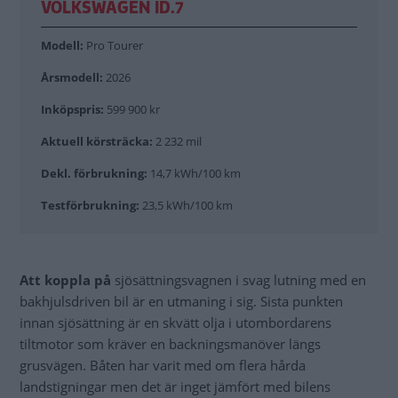
VOLKSWAGEN ID.7
Modell:
Pro Tourer
Årsmodell:
2026
Inköpspris:
599 900 kr
Aktuell körsträcka:
2 232 mil
Dekl. förbrukning:
14,7 kWh/100 km
Testförbrukning:
23,5 kWh/100 km
Att koppla på
sjösättningsvagnen i svag lutning med en
bakhjulsdriven bil är en utmaning i sig. Sista punkten
innan sjösättning är en skvätt olja i utombordarens
tiltmotor som kräver en backningsmanöver längs
grusvägen. Båten har varit med om flera hårda
landstigningar men det är inget jämfört med bilens