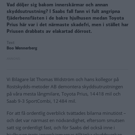
Vad döljer sig bakom innerskärmar och annan
skyddsutrustning? I Saabs fall fann vi fult angripna
fjäderbensfästen i de bakre hjulhusen medan Toyota
Prius här var i det närmaste skadefri, men i stället har
Priusen drabbats av elakartad dörrost.
Text
Boo Wennerberg
Vi Bilägare lät Thomas Widström och hans kollegor på
Rostskydds-metoder AB demontera skyddsutrustningen
på våra mesta långmilare, Toyota Prius, 14 418 mil och
Saab 9-3 SportCombi, 12 484 mil.
För att få ordentlig överblick tvättades bilarna minutiöst –
och det var närmast en nödvändighet, eftersom smutsen
satt sig ordentligt fast, och för Saabs del också inne i
hjulhusen trots innerskärmarnas tilltänka skyddsverkan.