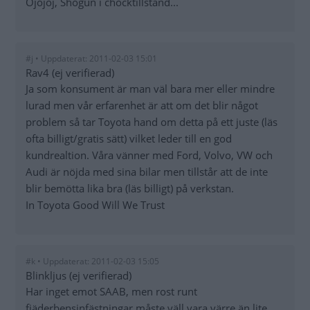
Ojojoj, Shogun i chocktillstånd...
#j • Uppdaterat: 2011-02-03 15:01
Rav4 (ej verifierad)
Ja som konsument är man väl bara mer eller mindre
lurad men vår erfarenhet är att om det blir något
problem så tar Toyota hand om detta på ett juste (läs
ofta billigt/gratis sätt) vilket leder till en god
kundrealtion. Våra vänner med Ford, Volvo, VW och
Audi är nöjda med sina bilar men tillstår att de inte
blir bemötta lika bra (läs billigt) på verkstan.
In Toyota Good Will We Trust
#k • Uppdaterat: 2011-02-03 15:05
Blinkljus (ej verifierad)
Har inget emot SAAB, men rost runt
fjäderbensinfästningar måste väll vara värre än lite