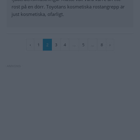
rost på en dörr. Toyotans kosmetiska rostangrepp är
just kosmetiska, ofarligt.
Paginering
Föregående
‹
Sida
1
Nuvarande
2
Sida
3
Sida
4
…
Sida
5
…
Sida
8
Nästa
›
sida
sida
sida