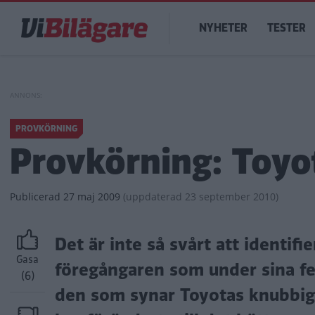
Hoppa
Main
till
NYHETER
TESTER
navigation
huvudinnehåll
PROVKÖRNING
Provkörning: Toyo
Publicerad
27 maj 2009
(
uppdaterad
23 september 2010)
Det är inte så svårt att identifi
Gasa
föregångaren som under sina fem 
(6)
den som synar Toyotas knubbiga