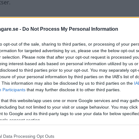
tser.
längre. Stolssitsarna har förlängts och blivit skönare a
20 centimeter i längd. Alla kan också vinkla om sina r
agare.se -
Do Not Process My Personal Information
må bra och ha fin utsikt, säger projektledaren Masato
to opt-out of the sale, sharing to third parties, or processing of your per
formation for targeted advertising by us, please use the below opt-out s
r selection. Please note that after your opt-out request is processed y
 bara för fem personer. De två som sitter längst bak f
eing interest-based ads based on personal information utilized by us or
plåtvägg för den bakersta sidorutan sitter långt fram oc
disclosed to third parties prior to your opt-out. You may separately opt-
losure of your personal information by third parties on the IAB’s list of
. This information may also be disclosed by us to third parties on the
IA
Participants
that may further disclose it to other third parties.
 mest nedfällda och bildar golv i bagageutrymmet. 607
 that this website/app uses one or more Google services and may gath
ch det är 210 liter mer än föregångaren svalde. Med a
including but not limited to your visit or usage behaviour. You may click 
bikmeter.
 to Google and its third-party tags to use your data for below specifi
ogle consent section.
ällas ihop till ett plant golv. Det är lättare än förut.
l Data Processing Opt Outs