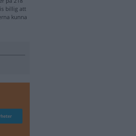
er på 218
 billig att
derna kunna