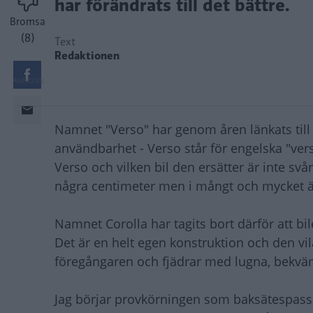
har förändrats till det bättre.
Bromsa
(8)
Text
Redaktionen
Namnet "Verso" har genom åren länkats till 
användbarhet - Verso står för engelska "ver
Verso och vilken bil den ersätter är inte svår
några centimeter men i mångt och mycket är
Namnet Corolla har tagits bort därför att 
Det är en helt egen konstruktion och den vil
föregångaren och fjädrar med lugna, bekväm
Jag börjar provkörningen som baksätespassa