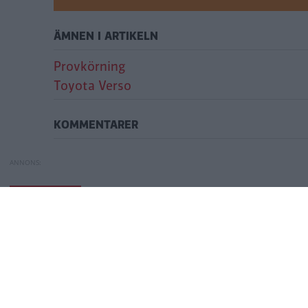
ÄMNEN I ARTIKELN
Provkörning
Toyota Verso
KOMMENTARER
Provkörning: Toyota Verso
Provkörning: Toyo
PROVKÖRNING
Provkörning: Toyo
Publicerad
2026-07-02 09:38
(
uppdaterad
2026-07-07 11:57)