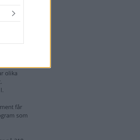
Det behövs
 än tidigare
 och det
orn på 1,8
r olika
.
mil.
ament får
program som