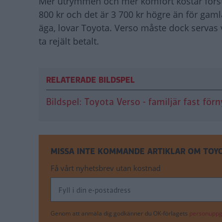
Mer utrymmen och mer komfort kostar förstå
800 kr och det är 3 700 kr högre än för gamla
äga, lovar Toyota. Verso måste dock servas
ta rejält betalt.
RELATERADE BILDSPEL
Bildspel: Toyota Verso - familjär fast för
MISSA INTE KOMMANDE ARTIKLAR OM TOY
Få vårt nyhetsbrev utan kostnad
Genom att anmäla dig godkänner du OK-förlagets
personuppgi