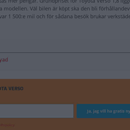
s mer pengar. Grundpriset för Toyota Verso 1,8 ligg
 modellen. Väl bilen är köpt ska den bli förhållandevis
 var 1 500:e mil och för sådana besök brukar verkstä
nyad
OTA VERSO
ftspolicy.