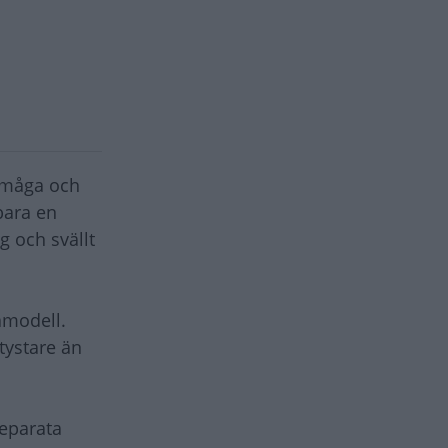
örmåga och
bara en
g och svällt
amodell.
tystare än
separata