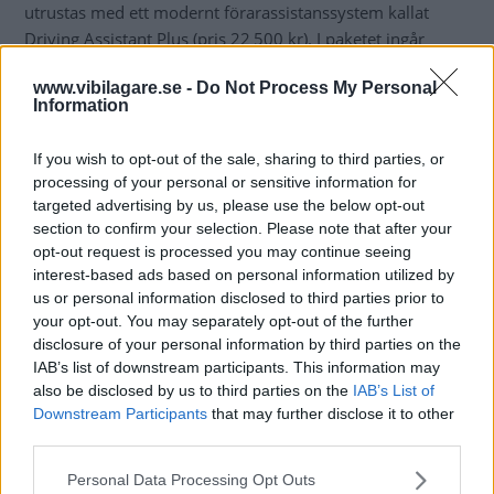
utrustas med ett modernt förarassistanssystem kallat
Driving Assistant Plus (pris 22 500 kr). I paketet ingår
adaptiv farthållare, autobroms med fotgängardetektion
www.vibilagare.se -
Do Not Process My Personal
och aktiv filhållningsassistent som hjälper föraren att hålla
Information
kursen i körfältet. I låga farter finns en kökörningsassistent
som under vissa förutsättningar klarar att följa efter bilen
If you wish to opt-out of the sale, sharing to third parties, or
framför utan att föraren håller i ratten. Man kunde tänka
processing of your personal or sensitive information for
sig att autobroms skulle ingå i en ny bil för en halv miljon,
targeted advertising by us, please use the below opt-out
men icke! För att få den viktiga säkerhetsfunktionen får
section to confirm your selection. Please note that after your
man betala 8 700 kronor. Det tycker jag är snudd på
opt-out request is processed you may continue seeing
interest-based ads based on personal information utilized by
skandal!
us or personal information disclosed to third parties prior to
your opt-out. You may separately opt-out of the further
Diskutera:
Vad tycker du om BMW X3?
disclosure of your personal information by third parties on the
IAB’s list of downstream participants. This information may
also be disclosed by us to third parties on the
IAB’s List of
Downstream Participants
that may further disclose it to other
third parties.
Please note that this website/app uses one or more Google
Personal Data Processing Opt Outs