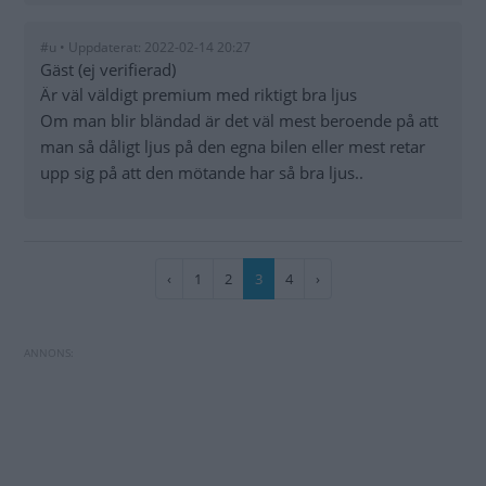
#u • Uppdaterat: 2022-02-14 20:27
Gäst (ej verifierad)
Är väl väldigt premium med riktigt bra ljus
Om man blir bländad är det väl mest beroende på att
man så dåligt ljus på den egna bilen eller mest retar
upp sig på att den mötande har så bra ljus..
Paginering
Föregående
‹
Sida
1
Sida
2
Nuvarande
3
Sida
4
Nästa
›
sida
sida
sida