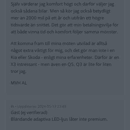
Själv värderar jag komfort högt och därför väljer jag
också sådana bilar. Men så kör jag också betydligt
mer än 2000 mil på ett år och utifrån ett högre
tidsvärde än snittet. Det gör att min betalningsvilja för
att både vinna tid och komfort följer samma mönster.
Att komma fram till mina möten utvilad är alltså
något extra viktigt för mig, och det gör man inte i en
Kia eller Skoda - enligt mina erfarenheter. Därför är en
X3 intressant - men även en Q5. Q3 är lite för liten
tror jag.
MVH AL
#t • Uppdaterat: 2024-05-13 23:49
Gäst (ej verifierad)
Bländande adaptiva LED-ljus låter inte premium.