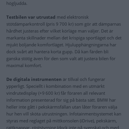
högljudda.
Testbilen var utrustad
med elektronisk
stötdämparkontroll (pris 9 700 kr) som gör att dämparnas
hårdhet justeras efter vilket körläge man väljer. Det är
markanta skillnader mellan det krispiga sportläget och det
mjukt böljande komfortläget. Hjulupphängningarna har
dock svårt att hantera korta gupp. Då kan färden bli
ganska stötig även för den som valt att justera bilen för
maximal komfort.
De digitala instrumenten
är tillval och fungerar
ypperligt. Speciellt i kombination med en utmärkt
vindrutedisplay (+9 600 kr) får föraren all relevant
information presenterad för sig på bästa sätt. BMW har
heller inte gått i pekskärmsfällan utan låter föraren välja
hur hen vill sköta utrustningen. Infotainmentsystemet kan
styras med reglaget på mittkonsolen (iDrive), pekskärm,
rattknappar, röststyrning (dock inte på svenska) och med