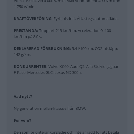
effekt 190 hk vid 4 000 v/min. Max vridmoment 400 Nm från
1 750 v/min.
KRAFTÖVERFÖRING:
Fyrhjulsdrift. Åttastegs automatlåda.
PRESTANDA:
Toppfart 213 km/tim. Acceleration 0–100
km/tim på 8,0 s.
DEKLARERAD FÖRBRUKNING:
5,4 l/100 km. CO2-utsläpp:
142 g/km.
KONKURRENTER:
Volvo XC60, Audi Q5, Alfa Stelvio, Jaguar
F-Pace, Mercedes GLC, Lexus NX 300h.
Vad nytt?
Ny generation mellan-klassuv från BMW.
För vem?
Den som prioriterar körglädje och inte är rädd för att betala