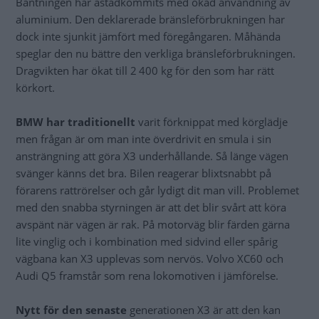
Bantningen har åstadkommits med ökad användning av
aluminium. Den deklarerade bränsleförbrukningen har
dock inte sjunkit jämfört med föregångaren. Måhända
speglar den nu bättre den verkliga bränsleförbrukningen.
Dragvikten har ökat till 2 400 kg för den som har rätt
körkort.
BMW har traditionellt
varit förknippat med körglädje
men frågan är om man inte överdrivit en smula i sin
ansträngning att göra X3 underhållande. Så länge vägen
svänger känns det bra. Bilen reagerar blixtsnabbt på
förarens rattrörelser och går lydigt dit man vill. Problemet
med den snabba styrningen är att det blir svårt att köra
avspänt när vägen är rak. På motorväg blir färden gärna
lite vinglig och i kombination med sidvind eller spårig
vägbana kan X3 upplevas som nervös. Volvo XC60 och
Audi Q5 framstår som rena lokomotiven i jämförelse.
Nytt för den senaste
generationen X3 är att den kan