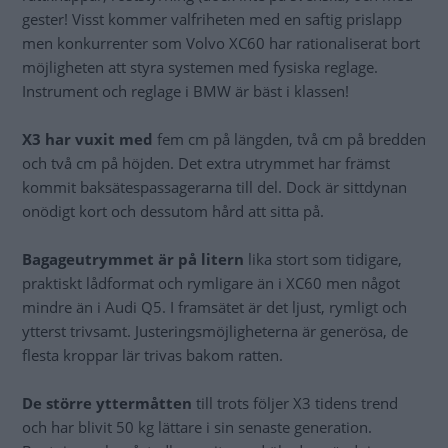
gester! Visst kommer valfriheten med en saftig prislapp
men konkurrenter som Volvo XC60 har rationaliserat bort
möjligheten att styra systemen med fysiska reglage.
Instrument och reglage i BMW är bäst i klassen!
X3 har vuxit med
fem cm på längden, två cm på bredden
och två cm på höjden. Det extra utrymmet har främst
kommit baksätespassagerarna till del. Dock är sittdynan
onödigt kort och dessutom hård att sitta på.
Bagageutrymmet är på litern
lika stort som tidigare,
praktiskt lådformat och rymligare än i XC60 men något
mindre än i Audi Q5. I framsätet är det ljust, rymligt och
ytterst trivsamt. Justeringsmöjligheterna är generösa, de
flesta kroppar lär trivas bakom ratten.
De större yttermåtten
till trots följer X3 tidens trend
och har blivit 50 kg lättare i sin senaste generation.