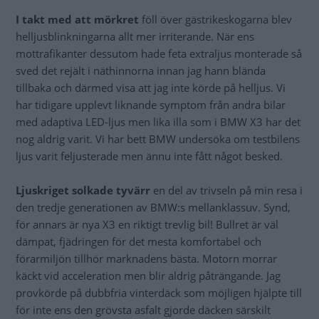
I takt med att mörkret
föll över gästrikeskogarna blev
helljusblinkningarna allt mer irriterande. När ens
mottrafikanter dessutom hade feta extraljus monterade så
sved det rejält i näthinnorna innan jag hann blända
tillbaka och därmed visa att jag inte körde på helljus. Vi
har tidigare upplevt liknande symptom från andra bilar
med adaptiva LED-ljus men lika illa som i BMW X3 har det
nog aldrig varit. Vi har bett BMW undersöka om testbilens
ljus varit feljusterade men ännu inte fått något besked.
Ljuskriget solkade tyvärr
en del av trivseln på min resa i
den tredje generationen av BMW:s mellanklassuv. Synd,
för annars är nya X3 en riktigt trevlig bil! Bullret är väl
dämpat, fjädringen för det mesta komfortabel och
förarmiljön tillhör marknadens bästa. Motorn morrar
käckt vid acceleration men blir aldrig påträngande. Jag
provkörde på dubbfria vinterdäck som möjligen hjälpte till
för inte ens den grövsta asfalt gjorde däcken särskilt