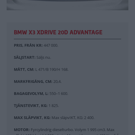
BMW X3 XDRIVE 20D ADVANTAGE
PRIS, FRÅN KR:
447 000.
SÄLJSTART:
Säljs nu.
MÅTT, CM:
L 471/B 190/H 168.
MARKFRIGÅNG, CM:
20,4.
BAGAGEVOLYM, L:
550–1 600.
TJÄNSTEVIKT, KG:
1 825.
MAX SLÄPVIKT, KG:
Max släpvIKT, KG: 2 400.
MOTOR:
Fyrcylindrig dieselturbo. Volym 1 995 cm3. Max