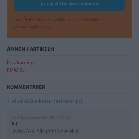
Genom att anmäla dig godkänner du OK-förlagets
personuppgiftspolicy.
ÄMNEN I ARTIKELN
Provkörning
BMW X3
KOMMENTARER
+ Visa äldre kommentarer (7)
#s • Uppdaterat: 2018-01-03 01:35
A.L
Javisst Axa. Alla prioriterar olika