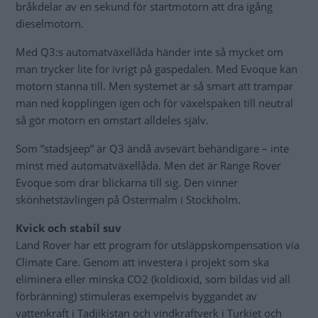
bråkdelar av en sekund för startmotorn att dra igång
dieselmotorn.
Med Q3:s automatväxellåda händer inte så mycket om
man trycker lite för ivrigt på gaspedalen. Med Evoque kan
motorn stanna till. Men systemet är så smart att trampar
man ned kopplingen igen och för växelspaken till neutral
så gör motorn en omstart alldeles själv.
Som ”stadsjeep” är Q3 ändå avsevärt behändigare – inte
minst med automatväxellåda. Men det är Range Rover
Evoque som drar blickarna till sig. Den vinner
skönhetstävlingen på Östermalm i Stockholm.
Kvick och stabil suv
Land Rover har ett program för utsläppskompensation via
Climate Care. Genom att investera i projekt som ska
eliminera eller minska CO2 (koldioxid, som bildas vid all
förbränning) stimuleras exempelvis byggandet av
vattenkraft i Tadjikistan och vindkraftverk i Turkiet och