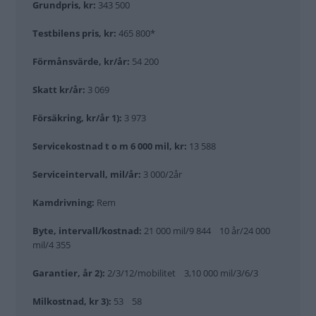
Grundpris, kr:
343 500
Testbilens pris, kr:
465 800*
Förmånsvärde, kr/år:
54 200
Skatt kr/år:
3 069
Försäkring, kr/år 1):
3 973
Servicekostnad t o m 6 000 mil, kr:
13 588
Serviceintervall, mil/år:
3 000/2år
Kamdrivning:
Rem
Byte, intervall/kostnad:
21 000 mil/9 844 10 år/24 000
mil/4 355
Garantier, år 2):
2/3/12/mobilitet 3,10 000 mil/3/6/3
Milkostnad, kr 3):
53 58