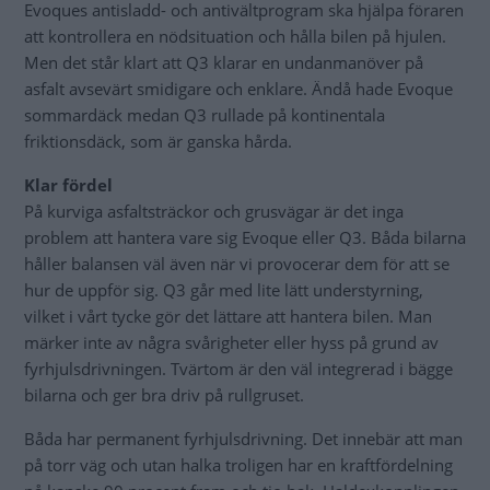
Evoques antisladd- och antivältprogram ska hjälpa föraren
att kontrollera en nödsituation och hålla bilen på hjulen.
Men det står klart att Q3 klarar en undanmanöver på
asfalt avsevärt smidigare och enklare. Ändå hade Evoque
sommardäck medan Q3 rullade på kontinentala
friktionsdäck, som är ganska hårda.
Klar fördel
På kurviga asfaltsträckor och grusvägar är det inga
problem att hantera vare sig Evoque eller Q3. Båda bilarna
håller balansen väl även när vi provocerar dem för att se
hur de uppför sig. Q3 går med lite lätt understyrning,
vilket i vårt tycke gör det lättare att hantera bilen. Man
märker inte av några svårigheter eller hyss på grund av
fyrhjulsdrivningen. Tvärtom är den väl integrerad i bägge
bilarna och ger bra driv på rullgruset.
Båda har permanent fyrhjulsdrivning. Det innebär att man
på torr väg och utan halka troligen har en kraftfördelning