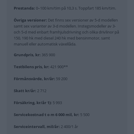
Prestanda:
0–100 km/tim på 10,3 s. Toppfart 185 km/tim.
Övriga versioner:
Det finns sex versioner av 5-d modellen
samt sex varianter av 3-d modellen. Instegsmodeller av 3-
och 5-d med enbart framhjulsdrivning och olika drivlinor på
150, 190 hk med diesel 240 hk med bensinmotor, samt
manuell eller automatisk växellåda.
Grundpris, kr:
365 900
Testbilens pris, kr:
421 900**
Förmånsvärde, kr/år:
59 200
Skatt kr/år:
2 712
Försäkring, kr/år 1):
5 993
Servicekostnad t o m 6 000 mil, kr:
5 500
Biltest: Audi Q3, Range Rover Evoque (2011)
Serviceintervall, mil/år:
2 400/1 år