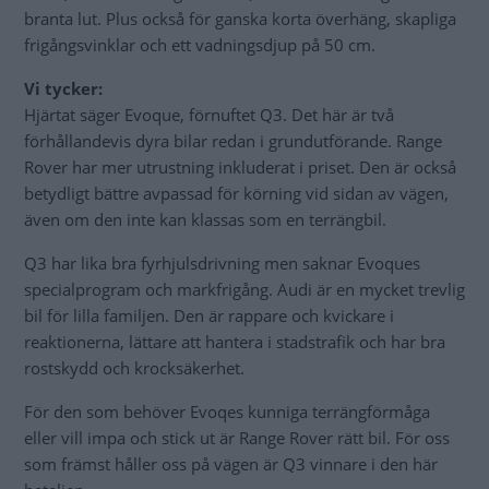
branta lut. Plus också för ganska korta överhäng, skapliga
frigångsvinklar och ett vadningsdjup på 50 cm.
Vi tycker:
Hjärtat säger Evoque, förnuftet Q3. Det här är två
förhållandevis dyra bilar redan i grundutförande. Range
Rover har mer utrustning inkluderat i priset. Den är också
betydligt bättre avpassad för körning vid sidan av vägen,
även om den inte kan klassas som en terrängbil.
Q3 har lika bra fyrhjulsdrivning men saknar Evoques
specialprogram och markfrigång. Audi är en mycket trevlig
bil för lilla familjen. Den är rappare och kvickare i
reaktionerna, lättare att hantera i stadstrafik och har bra
rostskydd och krocksäkerhet.
För den som behöver Evoqes kunniga terrängförmåga
eller vill impa och stick ut är Range Rover rätt bil. För oss
som främst håller oss på vägen är Q3 vinnare i den här