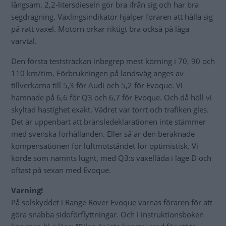
långsam. 2,2-litersdieseln gör bra ifrån sig och har bra
segdragning. Växlingsindikator hjälper föraren att hålla sig
på rätt växel. Motorn orkar riktigt bra också på låga
varvtal.
Den första teststräckan inbegrep mest körning i 70, 90 och
110 km/tim. Förbrukningen på landsväg anges av
tillverkarna till 5,3 för Audi och 5,2 för Evoque. Vi
hamnade på 6,6 för Q3 och 6,7 för Evoque. Och då höll vi
skyltad hastighet exakt. Vädret var torrt och trafiken gles.
Det är uppenbart att bränsledeklarationen inte stämmer
med svenska förhållanden. Eller så är den beräknade
kompensationen för luftmotståndet för optimistisk. Vi
körde som nämnts lugnt, med Q3:s växellåda i läge D och
oftast på sexan med Evoque.
Varning!
På solskyddet i Range Rover Evoque varnas föraren för att
göra snabba sidoförflyttningar. Och i instruktionsboken