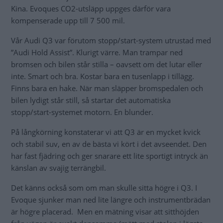
Kina. Evoques CO2-utsläpp uppges därför vara
kompenserade upp till 7 500 mil.
Vår Audi Q3 var förutom stopp/start-system utrustad med
”Audi Hold Assist”. Klurigt värre. Man trampar ned
bromsen och bilen står stilla – oavsett om det lutar eller
inte. Smart och bra. Kostar bara en tusenlapp i tillägg.
Finns bara en hake. När man släpper bromspedalen och
bilen lydigt står still, så startar det automatiska
stopp/start-systemet motorn. En blunder.
På långkörning konstaterar vi att Q3 är en mycket kvick
och stabil suv, en av de bästa vi kört i det avseendet. Den
har fast fjädring och ger snarare ett lite sportigt intryck än
känslan av svajig terrängbil.
Det känns också som om man skulle sitta högre i Q3. I
Evoque sjunker man ned lite längre och instrumentbrädan
är högre placerad. Men en mätning visar att sitthöjden