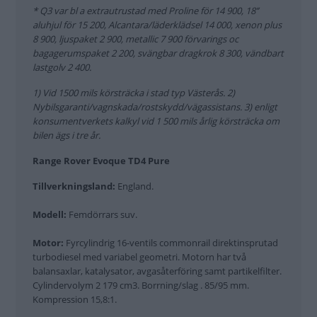
* Q3 var bl a extrautrustad med Proline för 14 900, 18’’
aluhjul för 15 200, Alcantara/läderklädsel 14 000, xenon plus
8 900, ljuspaket 2 900, metallic 7 900 förvarings oc
bagagerumspaket 2 200, svängbar dragkrok 8 300, vändbart
lastgolv 2 400.
1) Vid 1500 mils körsträcka i stad typ Västerås. 2)
Nybilsgaranti/vagnskada/rostskydd/vägassistans. 3) enligt
konsumentverkets kalkyl vid 1 500 mils årlig körsträcka om
bilen ägs i tre år.
Range Rover Evoque TD4 Pure
Tillverkningsland:
England.
Modell:
Femdörrars suv.
Motor:
Fyrcylindrig 16-ventils commonrail direktinsprutad
turbodiesel med variabel geometri. Motorn har två
balansaxlar, katalysator, avgasåterföring samt partikelfilter.
Cylindervolym 2 179 cm3. Borrning/slag . 85/95 mm.
Kompression 15,8:1.