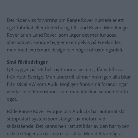
Det råder viss förvirring om Range Rover numera är ett
eget fabrikat eller dotterbolag till Land Rover. Men Range
Rover är en Land Rover, som utgör det mer luxuösa
alternativet. Evoque bygger exempelvis på Freelander,
men med extremare design och högre utrustningsnivå.
Små förändringar
Q3 bygger på ”ett helt nytt modulsystem”, får vi till svar
från Audi Sverige. Men undertill känner man igen alla bitar
från såväl VW som Audi. Möjligen finns små förändringar i
vinklar och dimensioner som man inte kan se med blotta
ögat.
Både Range Rover Evoque och Audi Q3 har automatiskt
stopp/start-system som stänger av motorn vid
stillastående. Det känns helt rätt att bilar av den här typen
också stänger av när man står stilla. Men det tar några