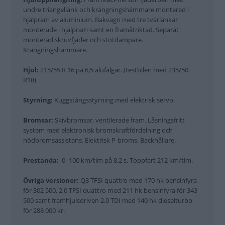
undre triangellänk och krängningshämmare monterad i
hjälpram av aluminium. Bakvagn med tre tvärlänkar
monterade i hjälpram samt en framåtriktad. Separat
monterad skruvfjäder och stötdämpare.
Krängningshämmare.
Hjul:
215/55 R 16 på 6,5 alufälgar. (testbilen med 235/50
R18)
Styrning:
Kuggstångsstyrning med elektrisk servo.
Bromsar:
Skivbromsar, ventilerade fram. Låsningsfritt
system med elektronisk bromskraftfördelning och
nödbromsassistans. Elektrisk P-broms. Backhållare.
Prestanda:
0–100 km/tim på 8,2 s. Toppfart 212 km/tim.
Övriga versioner:
Q3 TFSI quattro med 170 hk bensinfyra
för 302 500, 2,0 TFSI quattro med 211 hk bensinfyra för 343
500 samt framhjulsdriven 2.0 TDI med 140 hk dieselturbo
för 288 000 kr.