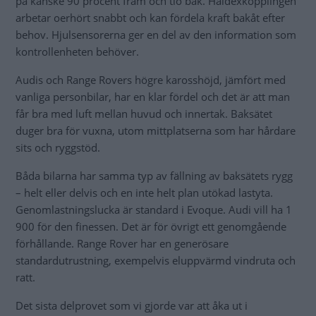
på kanske 90 procent fram och tio bak. Haldexkopplingen
arbetar oerhört snabbt och kan fördela kraft bakåt efter
behov. Hjulsensorerna ger en del av den information som
kontrollenheten behöver.
Audis och Range Rovers högre karosshöjd, jämfört med
vanliga personbilar, har en klar fördel och det är att man
får bra med luft mellan huvud och innertak. Baksätet
duger bra för vuxna, utom mittplatserna som har hårdare
sits och ryggstöd.
Båda bilarna har samma typ av fällning av baksätets rygg
– helt eller delvis och en inte helt plan utökad lastyta.
Genomlastningslucka är standard i Evoque. Audi vill ha 1
900 för den finessen. Det är för övrigt ett genomgående
förhållande. Range Rover har en generösare
standardutrustning, exempelvis eluppvärmd vindruta och
ratt.
Det sista delprovet som vi gjorde var att åka ut i