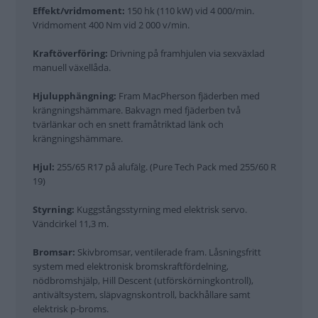
Effekt/vridmoment:
150 hk (110 kW) vid 4 000/min.
Vridmoment 400 Nm vid 2 000 v/min.
Kraftöverföring:
Drivning på framhjulen via sexväxlad
manuell växellåda.
Hjulupphängning:
Fram MacPherson fjäderben med
krängningshämmare. Bakvagn med fjäderben två
tvärlänkar och en snett framåtriktad länk och
krängningshämmare.
Hjul:
255/65 R17 på alufälg. (Pure Tech Pack med 255/60 R
19)
Styrning:
Kuggstångsstyrning med elektrisk servo.
Vändcirkel 11,3 m.
Bromsar:
Skivbromsar, ventilerade fram. Låsningsfritt
system med elektronisk bromskraftfördelning,
nödbromshjälp, Hill Descent (utförskörningkontroll),
antivältsystem, släpvagnskontroll, backhållare samt
elektrisk p-broms.