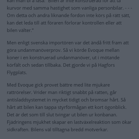
kan man bl a läsa: ”Bilen är inte konstruerad för att ta
kurvor med samma hastighet som vanliga personbilar. - - -
Om detta och andra liknande fordon inte körs på rätt sätt,
kan det leda till att föraren förlorar kontrollen eller att
bilen välter.”
Men enligt svenska importören var det ändå fritt fram att
göra undanmanöverprov. Så vi körde Evoque mellan
koner i en konstruerad undanmanöver, ut i mötande
körfält och sedan tillbaka. Det gjorde vi på Hagfors
Flygplats.
Med Evoque gick provet bättre med lite mjukare
rattrörelser. Vrider man riktigt snabbt på ratten, går
antisladdsystemet in mycket tidigt och bromsar hårt. Så
hårt att bilen kan tappa styrförmågan ett kort ögonblick.
Det är det som till slut tvingar ut bilen ur konbanan.
Fjädringens mjukhet skapar en lastväxelreaktion som ökar
sidkraften. Bilens väl tilltagna bredd motverkar.