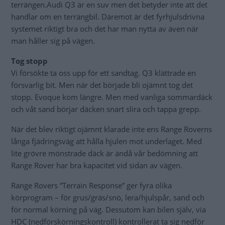
terrängen.Audi Q3 är en suv men det betyder inte att det
handlar om en terrängbil. Däremot är det fyrhjulsdrivna
systemet riktigt bra och det har man nytta av även när
man håller sig på vägen.
Tog stopp
Vi försökte ta oss upp för ett sandtag. Q3 klättrade en
försvarlig bit. Men när det började bli ojämnt tog det
stopp. Evoque kom längre. Men med vanliga sommardäck
och våt sand börjar däcken snart slira och tappa grepp.
När det blev riktigt ojämnt klarade inte ens Range Roverns
långa fjädringsväg att hålla hjulen mot underlaget. Med
lite grövre mönstrade däck är ändå vår bedömning att
Range Rover har bra kapacitet vid sidan av vägen.
Range Rovers ”Terrain Response” ger fyra olika
körprogram – för grus/gräs/snö, lera/hjulspår, sand och
för normal körning på väg. Dessutom kan bilen själv, via
HDC (nedförskörningskontroll) kontrollerat ta sig nedför