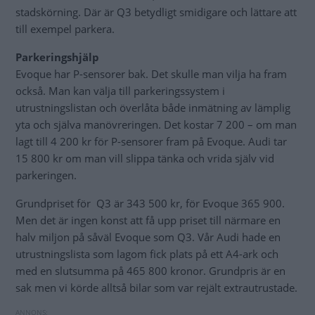
stadskörning. Där är Q3 betydligt smidigare och lättare att
till exempel parkera.
Parkeringshjälp
Evoque har P-sensorer bak. Det skulle man vilja ha fram
också. Man kan välja till parkeringssystem i
utrustningslistan och överlåta både inmätning av lämplig
yta och själva manövreringen. Det kostar 7 200 – om man
lagt till 4 200 kr för P-sensorer fram på Evoque. Audi tar
15 800 kr om man vill slippa tänka och vrida själv vid
parkeringen.
Grundpriset för Q3 är 343 500 kr, för Evoque 365 900.
Men det är ingen konst att få upp priset till närmare en
halv miljon på såväl Evoque som Q3. Vår Audi hade en
utrustningslista som lagom fick plats på ett A4-ark och
med en slutsumma på 465 800 kronor. Grundpris är en
sak men vi körde alltså bilar som var rejält extrautrustade.