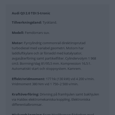
Audi Q3 2.0 TDI S-tronic
Tillverkningsland:
Tyskland.
Modell:
Femdörrars suv.
Motor:
Fyrcylindrig commonrail direktinsprutad
turbodiesel med variabel geometri. Motorn har
laddluftkylare och är försedd med katalysator,
avgasåterföring samt partikelfilter. Cylindervolym 1 968
cm3. Borrning/slag 81/95,5 mm. Kompression 16,5:1.
Automatiskt start och stoppsystem. Kamrem.
Effekt/vridmoment:
177 hk (130 kW) vid 4 200 v/min.
Vridmoment 380 Nm vid 1 750–2 500 v/min.
Kraftöverföring:
Drivning på framhjulen samt bakhjulen
via Haldex elektromekaniska koppling. Elektroniska
differentialbromsar.
Hjulupphängning:
Fram MacPherson fjäderben med