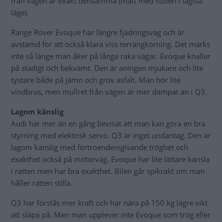
från vägen är exakt densamma (mätt med stolen i lägsta
läge).
Range Rover Evoque har längre fjädringsväg och är
avstämd för att också klara viss terrängkörning. Det märks
inte så länge man åker på långa raka vägar. Evoque knallar
på stadigt och bekvämt. Den är aningen mjukare och lite
tystare både på jämn och grov asfalt. Man hör lite
vindbrus, men mullret från vägen är mer dämpat än i Q3.
Lagom känslig
Audi har mer än en gång bevisat att man kan göra en bra
styrning med elektrisk servo. Q3 är inget undantag. Den är
lagom känslig med förtroendeingivande tröghet och
exakthet också på motorväg. Evoque har lite lättare känsla
i ratten men har bra exakthet. Bilen går spikrakt om man
håller ratten stilla.
Q3 har förstås mer kraft och har nära på 150 kg lägre vikt
att släpa på. Men man upplever inte Evoque som trög eller