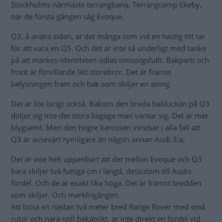
Stockholms närmaste terrängbana, Terrängcamp Ekeby,
när de första gången såg Evoque.
Q3, å andra sidan, är det många som vid en hastig titt tar
för att vara en Q5. Och det är inte så underligt med tanke
på att märkes-identiteten odlas omsorgsfullt. Bakparti och
front är förvillande likt storebror. Det är främst
belysningen fram och bak som skiljer en aning.
Det är lite lurigt också. Bakom den breda bakluckan på Q3
döljer sig inte det stora bagage man väntar sig. Det är mer
blygsamt. Men den högre karossen innebär i alla fall att
Q3 är avsevärt rymligare än någon annan Audi 3:a.
Det är inte helt uppenbart att det mellan Evoque och Q3
bara skiljer två futtiga cm i längd, dessutom till Audis
fördel. Och de är exakt lika höga. Det är främst bredden
som skiljer. Och markfrigången.
Att lotsa en nästan två meter bred Range Rover med små
rutor och nära noll bakåtsikt, är inte direkt en fördel vid