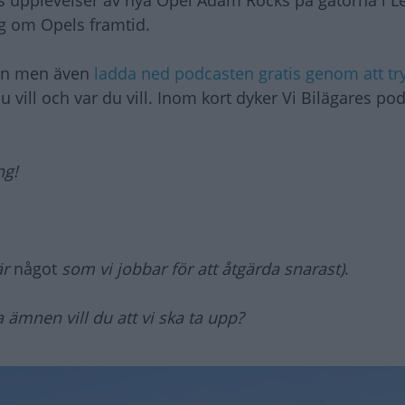
 upplevelser av nya Opel Adam Rocks på gatorna i Le
g om Opels framtid.
dan men även
ladda ned podcasten gratis genom att tr
ill och var du vill. Inom kort dyker Vi Bilägares po
ng!
är
något
som vi jobbar för att åtgärda snarast)
.
 ämnen vill du att vi ska ta upp?