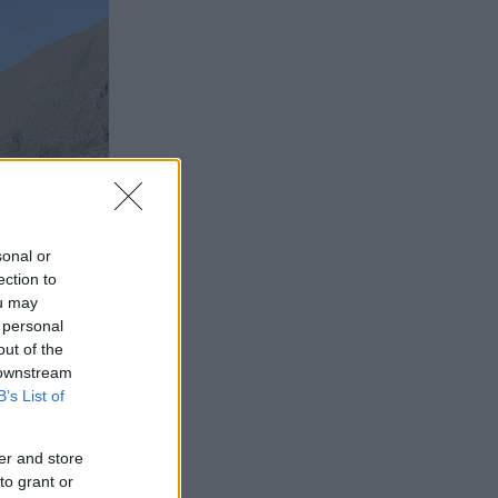
sonal or
ection to
ou may
 personal
out of the
 downstream
B’s List of
er and store
to grant or