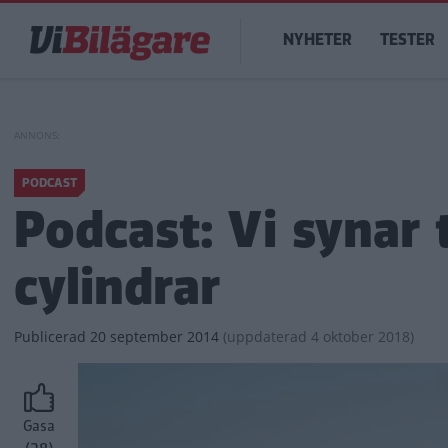
Hoppa
Main
till
NYHETER
TESTER
navigation
huvudinnehåll
PODCAST
Podcast: Vi synar
cylindrar
Publicerad
20 september 2014
(
uppdaterad
4 oktober 2018)
Gasa