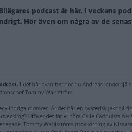
 Bilägares podcast är här. I veckans pod
lindrigt. Hör även om några av de senas
podcast.
I det här avsnittet hör du Andreas Jennersjö 
daktionschef Tommy Wahlström.
ylindriga motorer. Är det här en hysterisk jakt på fina
utveckling? Utöver det får vi höra Calle Carlquists be
 Renegade, Tommy Wahlströms provkörning av Nissans