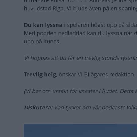
utmanare Pulsar och om Andreas Jennersjös
huvudstad Riga. Vi bjuds även på en spanin
Du kan lyssna
i spelaren högst upp på si
Med podden nedladdad kan du lyssna när du v
upp på Itunes.
Vi hoppas att du får en trevlig stunds lyssni
Trevlig helg
, önskar Vi Bilägares redaktion.
(Vi ber om ursäkt för
knaster i ljudet. Detta 
Diskutera:
Vad tycker om vår podcast? Vilka