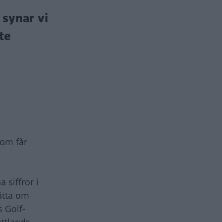
 synar vi
te
som får
 siffror i
rätta om
 Golf-