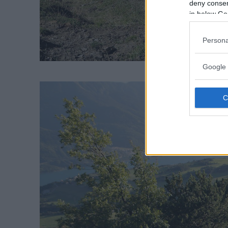
deny consent
in below Go
Persona
Google 