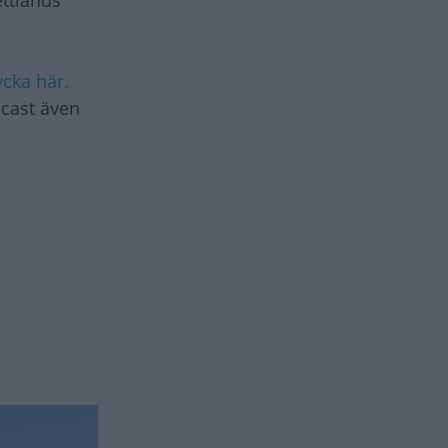
ttlands
ycka här.
dcast även