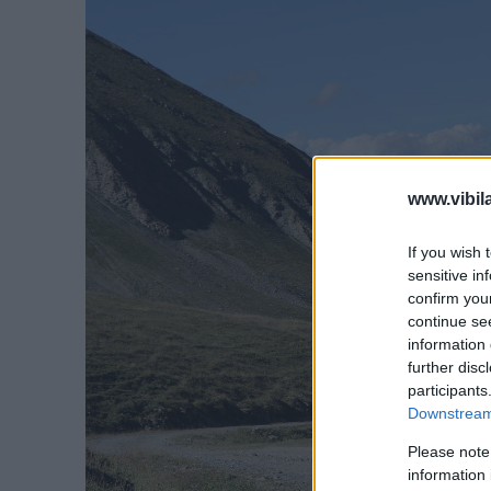
www.vibil
If you wish 
sensitive in
confirm you
continue se
information 
further disc
participants
Downstream 
Please note
information 