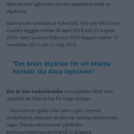
därmed inte lagkraven. De ska uppdateras med ny
mjukvara.
Bilarna som omfattas är Volvo S90, V90 och V90 Cross
Country byggda mellan 30 april 2018 och 23 augusti
2020, samt suvarna XC60 och XC90 byggda mellan 13
november 2017 och 12 maj 2019.
”Det krävs åtgärder för att bilarna
fortsatt ska klara lagkraven”
Det är den nederländska
myndigheten RDW som
upptäckt att bilarna har för höga utsläpp.
– Återkallelsen gäller bilar som ingår i samma
modellfamilj eftersom de alla har samma dieselmotor,
säger Thérèse de Vroomen på RDW:s
kommunikationsavdelning till Vi Bilägare.