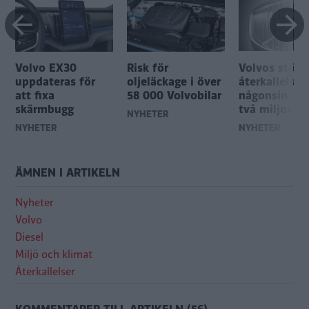
Volvo EX30
Risk för
Volvos störs
uppdateras för
oljeläckage i över
återkallelse
att fixa
58 000 Volvobilar
någonsin: Öv
skärmbugg
två miljoner 
NYHETER
NYHETER
NYHETER
ÄMNEN I ARTIKELN
Nyheter
Volvo
Diesel
Miljö och klimat
Återkallelser