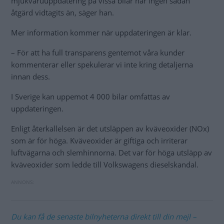
mjukvaruuppdatering på vissa bilar har ingen sådan
åtgärd vidtagits än, säger han.
Mer information kommer när uppdateringen är klar.
– För att ha full transparens gentemot våra kunder
kommenterar eller spekulerar vi inte kring detaljerna
innan dess.
I Sverige kan uppemot 4 000 bilar omfattas av
uppdateringen.
Enligt återkallelsen är det utsläppen av kväveoxider (NOx)
som är för höga. Kväveoxider är giftiga och irriterar
luftvägarna och slemhinnorna. Det var för höga utsläpp av
kväveoxider som ledde till Volkswagens dieselskandal.
Du kan få de senaste bilnyheterna direkt till din mejl –