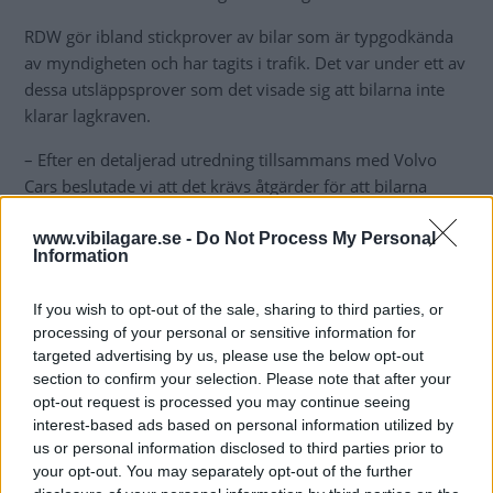
RDW gör ibland stickprover av bilar som är typgodkända
av myndigheten och har tagits i trafik. Det var under ett av
dessa utsläppsprover som det visade sig att bilarna inte
klarar lagkraven.
– Efter en detaljerad utredning tillsammans med Volvo
Cars beslutade vi att det krävs åtgärder för att bilarna
fortsatt ska klara lagkraven. Volvo ska rulla ut en
mjukvaruuppdatering som verifieras av oss för dessa
www.vibilagare.se -
Do Not Process My Personal
Information
bilar, säger Thérèse de Vroomen.
Hur långt över utsläppsgränsen låg bilarna under
If you wish to opt-out of the sale, sharing to third parties, or
processing of your personal or sensitive information for
testkörningarna?
targeted advertising by us, please use the below opt-out
– Vi delger inte de uppgifterna i nuläget.
section to confirm your selection. Please note that after your
opt-out request is processed you may continue seeing
interest-based ads based on personal information utilized by
us or personal information disclosed to third parties prior to
your opt-out. You may separately opt-out of the further