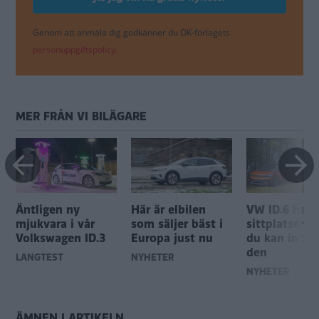
Genom att anmäla dig godkänner du OK-förlagets
personuppgiftspolicy.
MER FRÅN VI BILÄGARE
Äntligen ny
Här är elbilen
VW ID.6 har 
mjukvara i vår
som säljer bäst i
sittplatser –
Volkswagen ID.3
Europa just nu
du kan inte 
den
LÅNGTEST
NYHETER
NYHETER
ÄMNEN I ARTIKELN