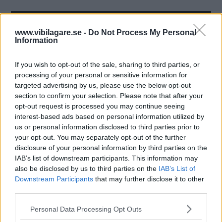
www.vibilagare.se -
Do Not Process My Personal
Information
If you wish to opt-out of the sale, sharing to third parties, or
processing of your personal or sensitive information for
targeted advertising by us, please use the below opt-out
section to confirm your selection. Please note that after your
opt-out request is processed you may continue seeing
interest-based ads based on personal information utilized by
us or personal information disclosed to third parties prior to
your opt-out. You may separately opt-out of the further
Storleksmässigt
är det svårt att se exakt hur lång
disclosure of your personal information by third parties on the
Volkswagen ID. Aero blir, men gissningsvis finns Tesla
IAB’s list of downstream participants. This information may
Model 3 snarare än Model S bland konkurrenterna.
also be disclosed by us to third parties on the
IAB’s List of
Downstream Participants
that may further disclose it to other
Modellen framstår som en slankare och modernare
third parties.
version av Passat.
Please note that this website/app uses one or more Google
Personal Data Processing Opt Outs
Precis som de övriga ID-modellerna ska ID. Aero baseras
services and may gather and store information including but