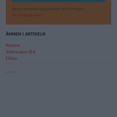
Genom att anmäla dig godkänner du OK-förlagets
personuppgiftspolicy.
ÄMNEN I ARTIKELN
Nyheter
Volkswagen ID.4
Elbilar