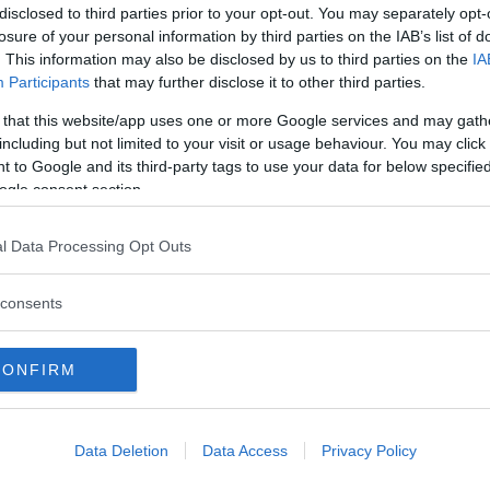
disclosed to third parties prior to your opt-out. You may separately opt-
losure of your personal information by third parties on the IAB’s list of
va säkerhetssystemen fungerar och hur bra de skydd
. This information may also be disclosed by us to third parties on the
IA
ir betyget 88 procent.
Participants
that may further disclose it to other third parties.
 that this website/app uses one or more Google services and may gath
 En hög säkerhetsnivå i våra bilar är alltid viktigt för
including but not limited to your visit or usage behaviour. You may click 
från början, säger Volkswagens utvecklingschef Frank
 to Google and its third-party tags to use your data for below specifi
ogle consent section.
dellen toppbetyg
l Data Processing Opt Outs
OCKSÄKERHET
consents
CONFIRM
ftspolicy.
Data Deletion
Data Access
Privacy Policy