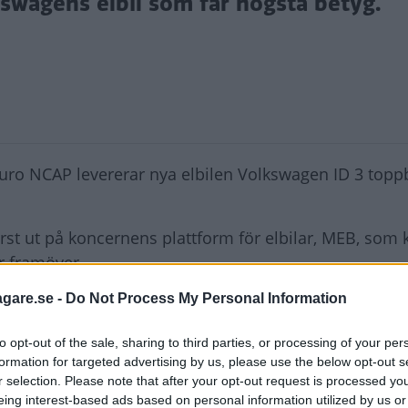
swagens elbil som får högsta betyg.
uro NCAP levererar nya elbilen Volkswagen ID 3 topp
 först ut på koncernens plattform för elbilar, MEB, so
r framöver.
agare.se -
Do Not Process My Personal Information
 för både vuxna (med betyget 87 procent), barn (89 
to opt-out of the sale, sharing to third parties, or processing of your per
formation for targeted advertising by us, please use the below opt-out s
monterad krockkudde för att förare och passagerare i
r selection. Please note that after your opt-out request is processed y
a sätt som Toyota Yaris
som fick toppbetyg hos Eu
eing interest-based ads based on personal information utilized by us or