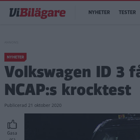
Hoppa
Main
till
NYHETER
TESTER
navigation
huvudinnehåll
NYHETER
Volkswagen ID 3 f
NCAP:s krocktest
Publicerad
21 oktober 2020
Gasa