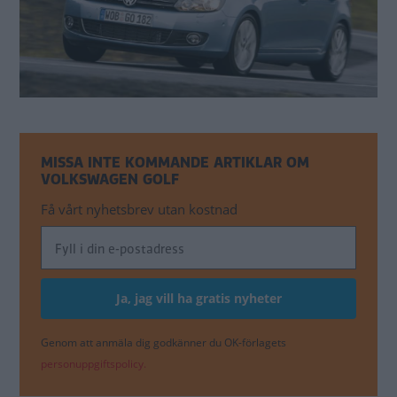
MISSA INTE KOMMANDE ARTIKLAR OM
VOLKSWAGEN GOLF
Få vårt nyhetsbrev utan kostnad
Genom att anmäla dig godkänner du OK-förlagets
personuppgiftspolicy.