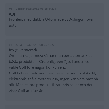
#e • Uppdaterat: 2012-08-25 19:24
A_q
Fronten, med dubbla U-formade LED-slingor, lovar
gott!
#f • Uppdaterat: 2012-08-25 19:53
frb (ej verifierad)
Om man säljer mest så har man per automatik den
bästa produkten. Bäst enligt vem? Jo, kunden som
valde Golf före någon konkurrent.
Golf behöver inte vara bäst på allt såsom rostskydd,
elektronik, snåla motorer osv, ingen kan vara bäst på
allt. Men en bra produkt till rätt pris säljer och det
visar Golf år efter år.