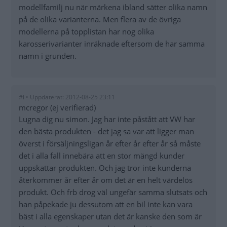
modellfamilj nu när märkena ibland sätter olika namn
på de olika varianterna. Men flera av de övriga
modellerna på topplistan har nog olika
karosserivarianter inräknade eftersom de har samma
namn i grunden.
#i • Uppdaterat: 2012-08-25 23:11
mcregor (ej verifierad)
Lugna dig nu simon. Jag har inte påstått att VW har
den bästa produkten - det jag sa var att ligger man
överst i försäljningsligan år efter år efter år så måste
det i alla fall innebära att en stor mängd kunder
uppskattar produkten. Och jag tror inte kunderna
återkommer år efter år om det är en helt värdelös
produkt. Och frb drog väl ungefär samma slutsats och
han påpekade ju dessutom att en bil inte kan vara
bäst i alla egenskaper utan det är kanske den som är