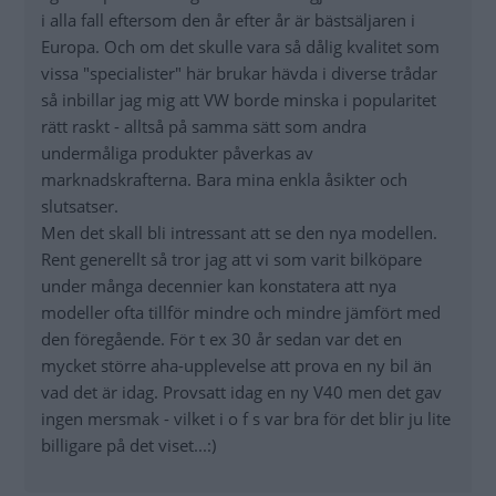
i alla fall eftersom den år efter år är bästsäljaren i
Europa. Och om det skulle vara så dålig kvalitet som
vissa "specialister" här brukar hävda i diverse trådar
så inbillar jag mig att VW borde minska i popularitet
rätt raskt - alltså på samma sätt som andra
undermåliga produkter påverkas av
marknadskrafterna. Bara mina enkla åsikter och
slutsatser.
Men det skall bli intressant att se den nya modellen.
Rent generellt så tror jag att vi som varit bilköpare
under många decennier kan konstatera att nya
modeller ofta tillför mindre och mindre jämfört med
den föregående. För t ex 30 år sedan var det en
mycket större aha-upplevelse att prova en ny bil än
vad det är idag. Provsatt idag en ny V40 men det gav
ingen mersmak - vilket i o f s var bra för det blir ju lite
billigare på det viset...:)