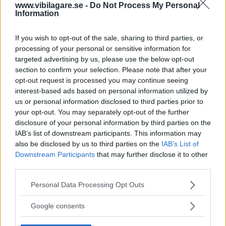
www.vibilagare.se -
Do Not Process My Personal
järn eller stålföremål som kan orsaka begränsad
Information
kontaminering.
Men du har helt rätt i att svetsar i de flesta legeringar
If you wish to opt-out of the sale, sharing to third parties, or
bör betas, men det är inte alltid nödvändigt.
processing of your personal or sensitive information for
targeted advertising by us, please use the below opt-out
section to confirm your selection. Please note that after your
opt-out request is processed you may continue seeing
#c • Uppdaterat: 2012-08-25 14:24
interest-based ads based on personal information utilized by
Rustan Werling
us or personal information disclosed to third parties prior to
@ saabnisse
your opt-out. You may separately opt-out of the further
disclosure of your personal information by third parties on the
Ett rostfritt stål är inte rostfritt rakt igenom utan bara
IAB’s list of downstream participants. This information may
på ytan. Den rostfria ytan på ett rostfritt stål är 12
also be disclosed by us to third parties on the
IAB’s List of
Downstream Participants
that may further disclose it to other
ångström tjockt. Får du ett hack eller slag på ett
third parties.
rostfritt stål så är det där rosten får fäste.
Please note that this website/app uses one or more Google
Personal Data Processing Opt Outs
Den rostfria ytan på ett rostfritt stål uppnås genom
services and may gather and store information including but
kontakt med luften, oxidering. Om du då målar på ett
not limited to your visit or usage behaviour. You may click to
Google consents
rostfritt stål så motverkar det sitt syfte.
grant or deny consent to Google and its third-party tags to
use your data for below specified purposes in below Google