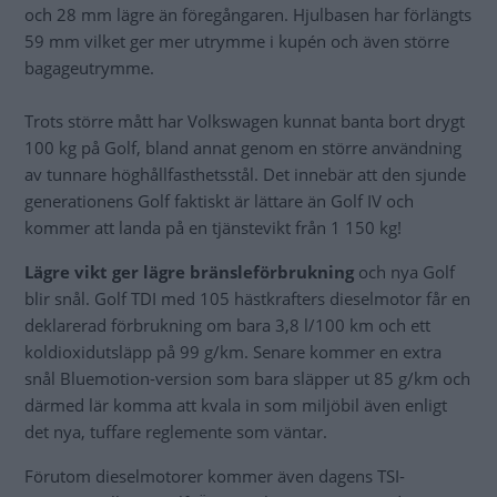
och 28 mm lägre än föregångaren. Hjulbasen har förlängts
59 mm vilket ger mer utrymme i kupén och även större
bagageutrymme.
Trots större mått har Volkswagen kunnat banta bort drygt
100 kg på Golf, bland annat genom en större användning
av tunnare höghållfasthetsstål. Det innebär att den sjunde
generationens Golf faktiskt är lättare än Golf IV och
kommer att landa på en tjänstevikt från 1 150 kg!
Lägre vikt ger lägre bränsleförbrukning
och nya Golf
blir snål. Golf TDI med 105 hästkrafters dieselmotor får en
deklarerad förbrukning om bara 3,8 l/100 km och ett
koldioxidutsläpp på 99 g/km. Senare kommer en extra
snål Bluemotion-version som bara släpper ut 85 g/km och
därmed lär komma att kvala in som miljöbil även enligt
det nya, tuffare reglemente som väntar.
Förutom dieselmotorer kommer även dagens TSI-