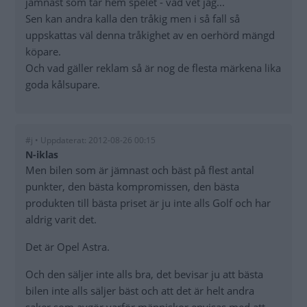
jämnast som tar hem spelet - vad vet jag...
Sen kan andra kalla den tråkig men i så fall så
uppskattas väl denna tråkighet av en oerhörd mängd
köpare.
Och vad gäller reklam så är nog de flesta märkena lika
goda kålsupare.
#j • Uppdaterat: 2012-08-26 00:15
N-iklas
Men bilen som är jämnast och bäst på flest antal
punkter, den bästa kompromissen, den bästa
produkten till bästa priset är ju inte alls Golf och har
aldrig varit det.
Det är Opel Astra.
Och den säljer inte alls bra, det bevisar ju att bästa
bilen inte alls säljer bäst och att det är helt andra
saker som avgör varför människor envisas med att