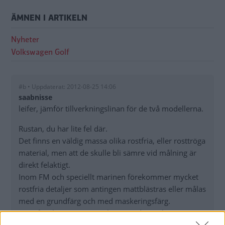
ÄMNEN I ARTIKELN
Nyheter
Volkswagen Golf
#b • Uppdaterat: 2012-08-25 14:06
saabnisse
leifer, jämför tillverkningslinan för de två modellerna.
Rustan, du har lite fel där.
Det finns en väldig massa olika rostfria, eller rosttröga
material, men att de skulle bli sämre vid målning är
direkt felaktigt.
Inom FM och speciellt marinen förekommer mycket
rostfria detaljer som antingen mattblästras eller målas
med en grundfärg och med maskeringsfärg.
Det påverkar inte materialets grundegenskaper.
Inte heller hack eller märken om de inte orsakas av ett