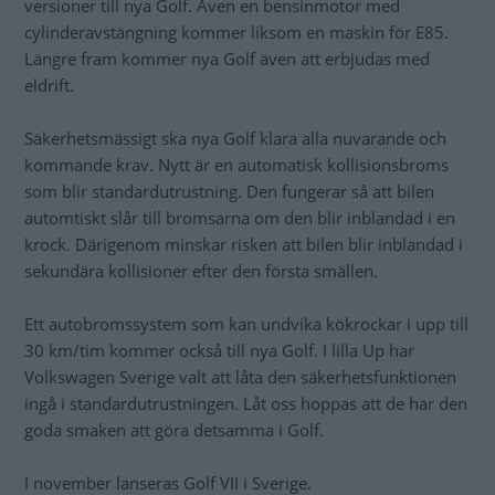
versioner till nya Golf. Även en bensinmotor med
cylinderavstängning kommer liksom en maskin för E85.
Längre fram kommer nya Golf även att erbjudas med
eldrift.
Säkerhetsmässigt ska nya Golf klara alla nuvarande och
kommande krav. Nytt är en automatisk kollisionsbroms
som blir standardutrustning. Den fungerar så att bilen
automtiskt slår till bromsarna om den blir inblandad i en
krock. Därigenom minskar risken att bilen blir inblandad i
sekundära kollisioner efter den första smällen.
Ett autobromssystem som kan undvika kökrockar i upp till
30 km/tim kommer också till nya Golf. I lilla Up har
Volkswagen Sverige valt att låta den säkerhetsfunktionen
ingå i standardutrustningen. Låt oss hoppas att de har den
goda smaken att göra detsamma i Golf.
I november lanseras Golf VII i Sverige.