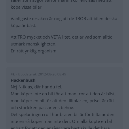
köpa vissa bilar.
Vanligaste orsaken är nog att de TROR att bilen de ska
köpa är bäst.
Att TRO mycket och VETA litet, det är vad som alltid
utmärk mänskligheten.
En rätt ynklig organism.
#k • Uppdaterat: 2012-08-26 08:49
Hackenbush
Nej N-iklas, där har du fel.
Man köper inte en bil för att man tror att den är bäst,
man köper en bil för att den tilltalar en, priset är rätt
och storleken passar ens behov.
Det spelar ingen roll hur bra en bil är för tilltalar den
inte en så köper man inte den. Om alla köpte en bil
enbart för att den ansågs vara bäst skulle det bara