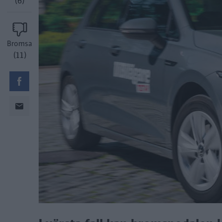
(6)
Bromsa
(11)