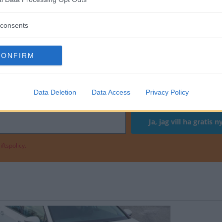
r interna kontroller.
consents
grund av allvarligt fel
CONFIRM
KSWAGEN GOLF
Data Deletion
Data Access
Privacy Policy
ftspolicy.