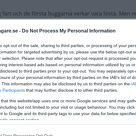
g fart och de första buggarna verkar vara lösta. Men n
niskt fel på bromspedalen. Felet drabbar dock inte b
och T-Roc.
agare.se -
Do Not Process My Personal Information
om ska tillbaka till verkstaden, bekräftar Marcus Thom
to opt-out of the sale, sharing to third parties, or processing of your per
formation for targeted advertising by us, please use the below opt-out s
r selection. Please note that after your opt-out request is processed y
änsad produktionsperiod under 2020 finns det en risk
eing interest-based ads based on personal information utilized by us or
disclosed to third parties prior to your opt-out. You may separately opt-
lse mellan bromspedalen och bromspedalplattan. Om 
losure of your personal information by third parties on the IAB’s list of
mpel vid nödstopp) kan det inte uteslutas att bromsped
. This information may also be disclosed by us to third parties on the
IA
t”, uppger han för Vi Bilägare.
Participants
that may further disclose it to other third parties.
llan bromspedalen och bromspedalplattan. Om den är 
 that this website/app uses one or more Google services and may gath
including but not limited to your visit or usage behaviour. You may click 
 to Google and its third-party tags to use your data for below specifi
ogle consent section.
dant fall inträffat varken i Sverige eller i något annat 
l Data Processing Opt Outs