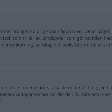
ommer troligtvis aldrig köpa någon mer. Det är något
, lack som trillar av, tändspolar som gör att bilen hack
under omkörning, handtag och solkydd som trillar sv 
tten i Consumer reports senaste undersökning, jag h
motorrenoveringar senare var det den dyraste och mest
r!