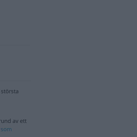
 största
rund av ett
r som