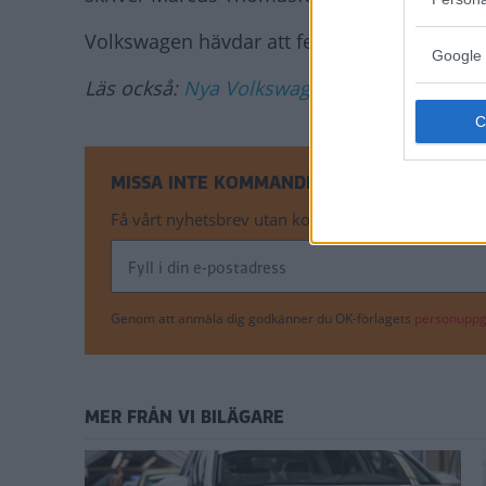
Volkswagen hävdar att felet upptäcktes unde
Google 
Läs också:
Nya Volkswagen Golf stoppas – på 
MISSA INTE KOMMANDE ARTIKLAR OM VOL
Få vårt nyhetsbrev utan kostnad
Genom att anmäla dig godkänner du OK-förlagets
personuppgi
MER FRÅN VI BILÄGARE