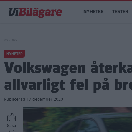
Hoppa
Main
till
NYHETER
TESTER
navigation
huvudinnehåll
NYHETER
Volkswagen återkal
allvarligt fel på 
Publicerad
17 december 2020
Gasa