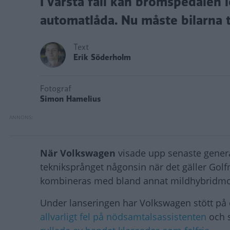
I värsta fall kan bromspedalen
automatlåda. Nu måste bilarna ti
Text
Erik Söderholm
Fotograf
Simon Hamelius
När Volkswagen
visade upp senaste generat
tekniksprånget någonsin när det gäller Golf
kombineras med bland annat mildhybridmo
Under lanseringen har Volkswagen stött på 
allvarligt fel på nödsamtalsassistenten
och s