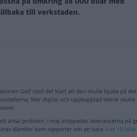
 lossna på omkring 38 000 bilar med
llbaka till verkstaden.
ionen Golf stod det klart att den skulle bjuda på det
modellerna. Mer digital och uppkopplad teknik skulle
torer.
ett antal problem. I maj stoppades leveranserna på g
trax därefter kom rapporter om att bara
4 av 10 bila