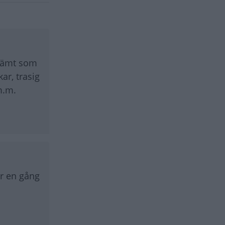
 jämt som
ar, trasig
m.m.
ar en gång