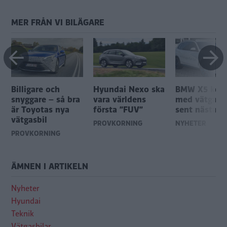
MER FRÅN VI BILÄGARE
Billigare och
Hyundai Nexo ska
BMW X5 ko
i
snyggare – så bra
vara världens
med vätgasdr
är Toyotas nya
första ”FUV”
sent nästa år
vätgasbil
PROVKÖRNING
NYHETER
PROVKÖRNING
ÄMNEN I ARTIKELN
Nyheter
Hyundai
Teknik
Vätgasbilar