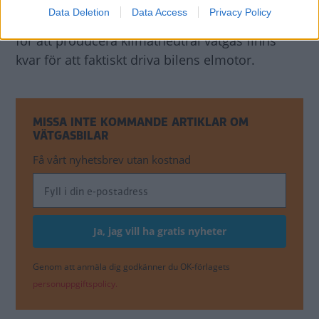
Vätgasdrift är också
ineffektivt energimässigt
Data Deletion
Data Access
Privacy Policy
– mindre än 40 procent av energin som går åt
för att producera klimatneutral vätgas finns
kvar för att faktiskt driva bilens elmotor.
MISSA INTE KOMMANDE ARTIKLAR OM
VÄTGASBILAR
Få vårt nyhetsbrev utan kostnad
Genom att anmäla dig godkänner du OK-förlagets
personuppgiftspolicy.