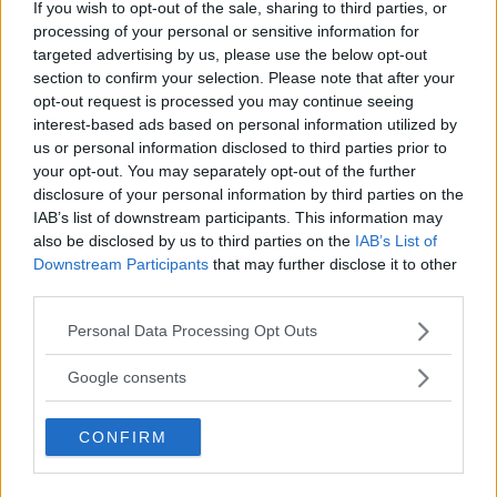
If you wish to opt-out of the sale, sharing to third parties, or
under resan, vilket ger en snittförbrukning på
processing of your personal or sensitive information for
70,6 gram per mil. Snitthastigheten var 66,9
targeted advertising by us, please use the below opt-out
km/h.
section to confirm your selection. Please note that after your
opt-out request is processed you may continue seeing
interest-based ads based on personal information utilized by
Hyundai är, tillsammans
med Toyota och
us or personal information disclosed to third parties prior to
Honda, en av få biltillverkare som har
your opt-out. You may separately opt-out of the further
disclosure of your personal information by third parties on the
vätgasbilar till salu i en tid då de flesta lägger
IAB’s list of downstream participants. This information may
sina resurser på batteridrift.
also be disclosed by us to third parties on the
IAB’s List of
Downstream Participants
that may further disclose it to other
Fördelen med vätgasbilar är att de kan fyllas
third parties.
med bränsle på ungefär lika lång tid som det
Please note that this website/app uses one or more Google
Personal Data Processing Opt Outs
tar att tanka en bensin- eller dieselbil. Det är
services and may gather and store information including but
not limited to your visit or usage behaviour. You may click to
dock fortfarande väldigt glest mellan
Google consents
grant or deny consent to Google and its third-party tags to
tankstationerna, vilket gör dem svåra att
use your data for below specified purposes in below Google
använda.
CONFIRM
consent section.