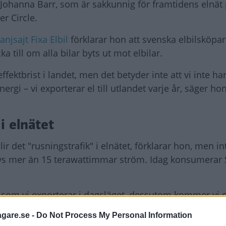
o Johanna Barr, som är sakkunnig för framtidens elnät
r Circle.
njsajt Fixa Elbil
förklarar hon att svenska elbilsköpar
a till om alla bilar byts ut mot elbilar.
ffektbrist i landet, men det betyder inte att vi inte har 
rgi – vi exporterar el till utlandet varje år, säger hon
i elnätet
lir det "rusningstrafik" i elnätet, förklarar hon, men 
övs mer än 15 terawattimmar ström. Idag konsumerar 
l som vi exporterar i dagsläget, dessutom kommer vi 
a tillgången på el kommer inte vara problemet. Därem
agare.se -
Do Not Process My Personal Information
teten i elnätet – bli begränsande, men där kan smart