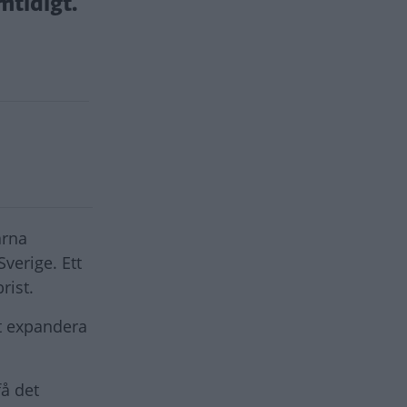
mtidigt.
arna
Sverige. Ett
rist.
tt expandera
få det