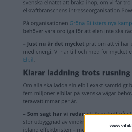
svenska elnätet att braka ihop, om vi får tr
elkraftbranschens intresseorganisation Powe
På organisationen
Gröna Bilisters nya kampa
behöver vara oroliga för att elen inte ska räck
– Just nu är det mycket
prat om att vi har e
med energi. Vi har till och med för mycket ene
Elbil
.
Klarar laddning trots rusning 
Om alla ska ladda sin elbil exakt samtidigt b
fem miljoner elbilar på svenska vägar beh
terawattimmar per år.
– Som sagt har vi redan
ett överskott på e
stor utbyggnad av vindkraft. Så den faktisk
www.vibil
ibland effektbristen – med andra ord kapaci