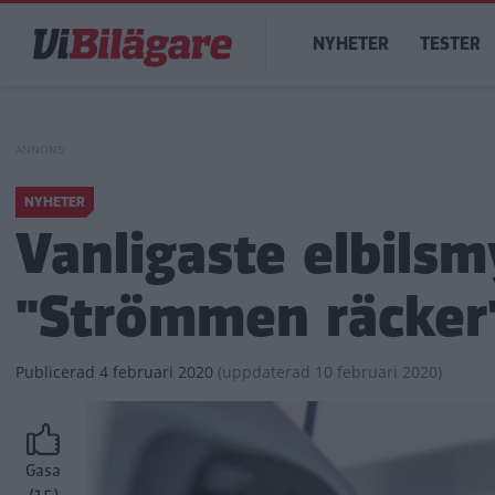
Hoppa
Main
till
NYHETER
TESTER
navigation
huvudinnehåll
NYHETER
Vanligaste elbilsm
"Strömmen räcker
Publicerad
4 februari 2020
(
uppdaterad
10 februari 2020)
Gasa