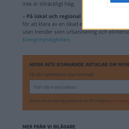
inte är tillräckligt hög.
– På lokal och regional
nivå är elnäten hår
för att klara av en ökad effekt och elanvänd
utan trender som urbanisering och elintensiv
Energimyndigheten
.
MISSA INTE KOMMANDE ARTIKLAR OM NYH
Få vårt nyhetsbrev utan kostnad
Genom att anmäla dig godkänner du OK-förlagets
personuppgi
MER FRÅN VI BILÄGARE