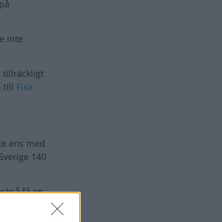
 på
e inte
tillräckligt
 till
Fixa
inte ens med
Sverige 140
också få en
ot kan
 laddning