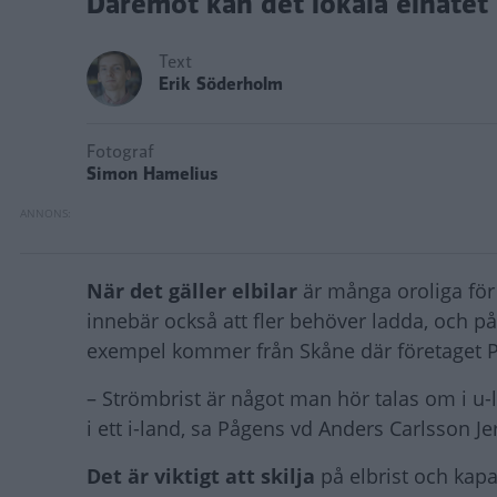
Däremot kan det lokala elnätet 
Text
Erik Söderholm
Fotograf
Simon Hamelius
När det gäller elbilar
är många oroliga för
innebär också att fler behöver ladda, och på s
exempel kommer från Skåne där företaget
– Strömbrist är något man hör talas om i u-l
i ett i-land, sa Pågens vd Anders Carlsson Je
Det är viktigt att skilja
på elbrist och kapa