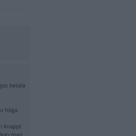
ngas betala
av höga
h knappt
” kan man