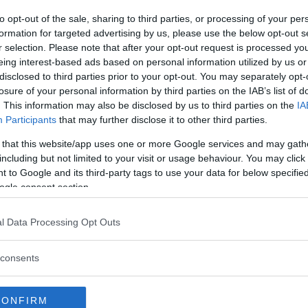
to opt-out of the sale, sharing to third parties, or processing of your per
formation for targeted advertising by us, please use the below opt-out s
etsbristen i elnätet. Så hur ska vi lösa den? Det häng
r selection. Please note that after your opt-out request is processed y
eing interest-based ads based on personal information utilized by us or
disclosed to third parties prior to your opt-out. You may separately opt-
ordonet till tider då färre personer använder elnätet. Is
losure of your personal information by third parties on the IAB’s list of
. This information may also be disclosed by us to third parties on the
IA
iddagen, när de flesta kommer hem från jobbet och a
Participants
that may further disclose it to other third parties.
 elnätet är mindre belastat, säger Johanna Barr till
Fixa
 that this website/app uses one or more Google services and may gath
including but not limited to your visit or usage behaviour. You may click 
 to Google and its third-party tags to use your data for below specifi
ycket på detta – det sköter laddboxen och elnätet, o
ogle consent section.
rje dag utan kanske varannan eller var tredje.
l Data Processing Opt Outs
consents
inje: strömmen kommer definitivt räcka även om alla
 sikt uppstå lokala problem på olika platser där elnäte
CONFIRM