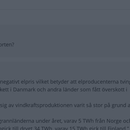
orten?
k negativt elpris vilket betyder att elproducenterna tvi
skett i Danmark och andra länder som fått överskott i
ig av vindkraftsproduktionen varit så stor på grund 
grannländerna under året, varav 5 TWh från Norge oc
k till drygt 34 TWh, varav 15 TWh gick till Finland.