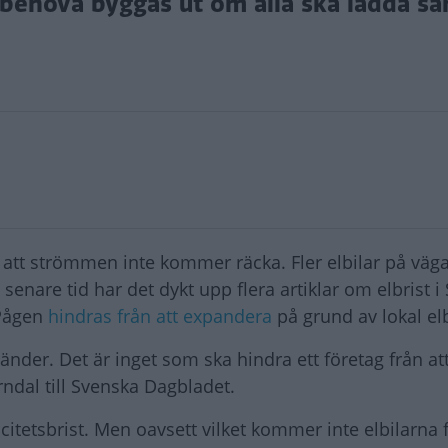
behöva byggas ut om alla ska ladda sa
 att strömmen inte kommer räcka. Fler elbilar på väg
enare tid har det dykt upp flera artiklar om elbrist i 
 Pågen
hindras från att expandera
på grund av lokal elb
änder. Det är inget som ska hindra ett företag från a
rndal till Svenska Dagbladet.
citetsbrist. Men oavsett vilket kommer inte elbilarna 