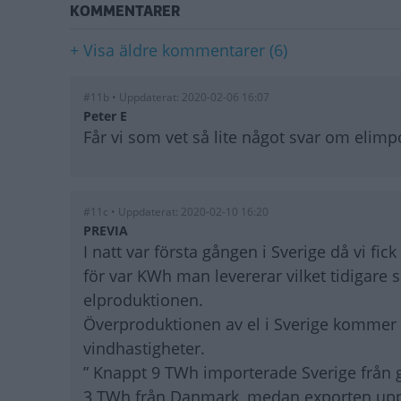
KOMMENTARER
+ Visa äldre kommentarer (6)
#11b • Uppdaterat: 2020-02-06 16:07
Peter E
Får vi som vet så lite något svar om elimp
#11c • Uppdaterat: 2020-02-10 16:20
PREVIA
I natt var första gången i Sverige då vi fic
för var KWh man levererar vilket tidigare 
elproduktionen.
Överproduktionen av el i Sverige kommer s
vindhastigheter.
” Knappt 9 TWh importerade Sverige från 
3 TWh från Danmark, medan exporten uppgic