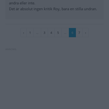
andra eller inte.
Det är absolut ingen kritik Roy, bara en stilla undran.
Paginering
Föregående
‹
Sida
1
…
Sida
3
Sida
4
Sida
5
…
Nuvarande
6
Sida
7
Nästa
›
sida
sida
sida