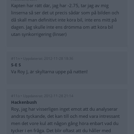
Kapten har rätt där, jag har -2.75, tar jag av mig
linserna så ser det ut precis sådär som på bilden och
då skall man definitivt inte köra bil, inte ens mitt på
dagen. Jag skulle inte ens drömma om att köra bil
utan synkorrigering (linser)
#11n • Uppdaterat: 2012-11-28 18:36
S-E S
Va Roy J, är skyltarna uppe på natten!
#11o • Uppdaterat: 2012-11-28 21:14
Hackenbush
Roy, jag har visserligen inget emot att du analyserar
andras tyckande, det kan till och med vara intressant
men det vore kul att någon gång höra enbart vad du
tycker i en fråga. Det blir oftast att du håller med