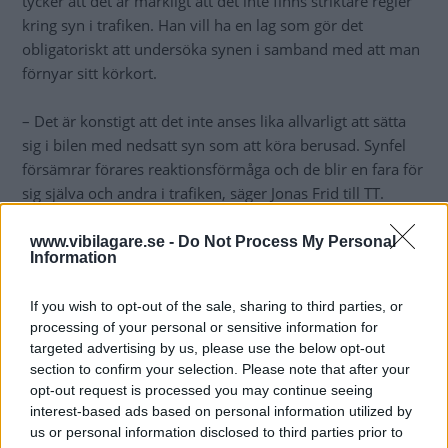
tycker att det är märkligt att det inte finns striktare regler
kring syn i trafiken. Han vill ha en lag som gör det
obligatoriskt att undersöka synen i samband med att man
förnyar sitt körkort.
– Det är konstigt att det inte anses lika allvarligt att sätta
sig i bilen med nedsatt syn som att köra berusad. Synfel
försämrar förares reaktionsförmåga och de blir en fara för
sig själva och andra i trafiken, säger Jonas Frid till TT.
I dag måste den som ansöker om körkort undersöka om
www.vibilagare.se -
Do Not Process My Personal
Information
synen uppfyller vissa krav. Regeringen har däremot inga
planer på att införa någon form av regelbundna
If you wish to opt-out of the sale, sharing to third parties, or
synkontroller för bilförare, det skulle bli alltför tidsödande
processing of your personal or sensitive information for
och dyrt att genomföra, uppger näringsdepartementet.
targeted advertising by us, please use the below opt-out
section to confirm your selection. Please note that after your
Diskutera:
Borde regelbundna synkontroller införas?
opt-out request is processed you may continue seeing
interest-based ads based on personal information utilized by
us or personal information disclosed to third parties prior to