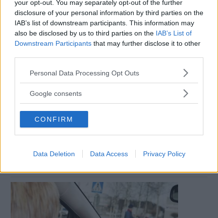
your opt-out. You may separately opt-out of the further
MISSA INTE KOMMANDE ARTIKLAR OM
disclosure of your personal information by third parties on the
NYHETER
IAB’s list of downstream participants. This information may
also be disclosed by us to third parties on the
IAB’s List of
Få vårt nyhetsbrev utan kostnad
Downstream Participants
that may further disclose it to other
third parties.
Please note that this website/app uses one or more Google
Personal Data Processing Opt Outs
services and may gather and store information including but
not limited to your visit or usage behaviour. You may click to
Google consents
grant or deny consent to Google and its third-party tags to
Genom att anmäla dig godkänner du OK-förlagets
use your data for below specified purposes in below Google
CONFIRM
personuppgiftspolicy.
consent section.
Data Deletion
Data Access
Privacy Policy
MER FRÅN VI BILÄGARE