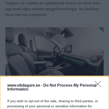
Tidigare i år visades en uppdaterad version av Sono Sion
upp med några mindre designförändringar. Nu förklarar
Sono mer om nyheterna.
www.vibilagare.se -
Do Not Process My Personal
Information
If you wish to opt-out of the sale, sharing to third parties, or
Fronten får ett
delvis annorlunda utseende med nya
processing of your personal or sensitive information for
strålkastare. Bilen har också blivit 16 centimeter längre