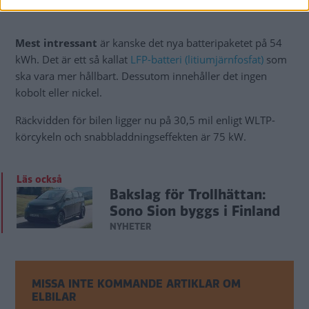
Mest intressant
är kanske det nya batteripaketet på 54
kWh. Det är ett så kallat
LFP-batteri (litiumjärnfosfat)
som
ska vara mer hållbart. Dessutom innehåller det ingen
kobolt eller nickel.
Räckvidden för bilen ligger nu på 30,5 mil enligt WLTP-
körcykeln och snabbladdningseffekten är 75 kW.
Läs också
Bakslag för Trollhättan:
Sono Sion byggs i Finland
NYHETER
MISSA INTE KOMMANDE ARTIKLAR OM
ELBILAR