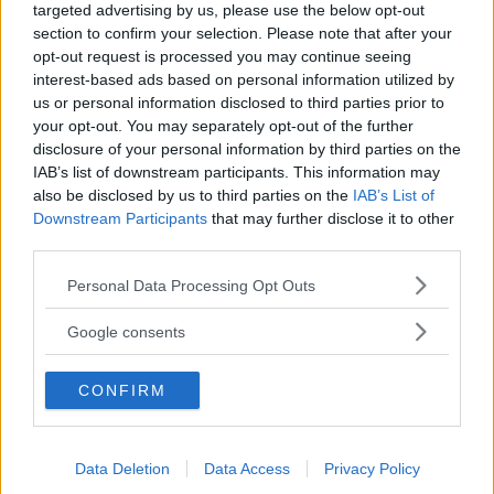
targeted advertising by us, please use the below opt-out
och enligt Sono är det för att förbättra både
section to confirm your selection. Please note that after your
köregenskaper och säkerhet.
opt-out request is processed you may continue seeing
interest-based ads based on personal information utilized by
Trots den ökade längden har tjänstevikten minskat från 1
us or personal information disclosed to third parties prior to
830 till 1 750 kilo. Dessutom får bilen ny solcellsteknik
your opt-out. You may separately opt-out of the further
som ska vara effektivare än tidigare. På insidan märks nya
disclosure of your personal information by third parties on the
stolar och fler förvaringsutrymmen.
IAB’s list of downstream participants. This information may
also be disclosed by us to third parties on the
IAB’s List of
Downstream Participants
that may further disclose it to other
third parties.
Please note that this website/app uses one or more Google
Personal Data Processing Opt Outs
services and may gather and store information including but
not limited to your visit or usage behaviour. You may click to
Google consents
grant or deny consent to Google and its third-party tags to
use your data for below specified purposes in below Google
CONFIRM
consent section.
Data Deletion
Data Access
Privacy Policy