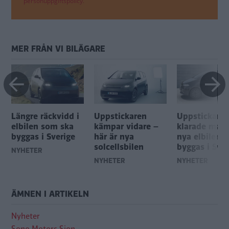
personuppgiftspolicy.
MER FRÅN VI BILÄGARE
Längre räckvidd i
Uppstickaren
Uppstickare
elbilen som ska
kämpar vidare –
klarade måle
byggas i Sverige
här är nya
nya elbilen s
solcellsbilen
byggas i Sver
NYHETER
NYHETER
NYHETER
ÄMNEN I ARTIKELN
Nyheter