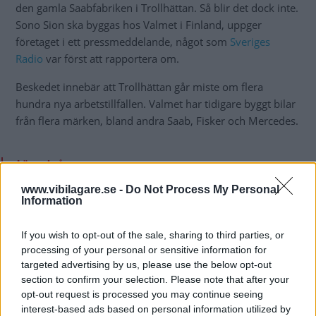
den gamla Saabfabriken i Trollhättan. Så blir det dock inte.
Sono Sion ska byggas hos Valmet i Finland, uppger
företaget i ett pressmeddelande, något som
Sveriges
Radio
var först att rapportera om.
Beskedet innebär att Trollhättan går miste om flera
hundra nya arbetstillfällen. Valmet har tidigare byggt bilar
från flera märken, bland andra Saab, Fisker och Mercedes.
Läs också
Längre räckvidd i elbilen
www.vibilagare.se -
Do Not Process My Personal
som ska byggas i Sverige
Information
NYHETER
If you wish to opt-out of the sale, sharing to third parties, or
processing of your personal or sensitive information for
targeted advertising by us, please use the below opt-out
section to confirm your selection. Please note that after your
opt-out request is processed you may continue seeing
interest-based ads based on personal information utilized by