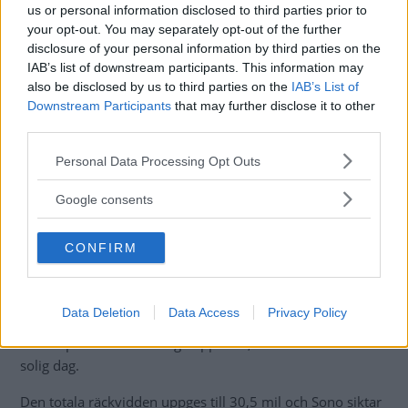
us or personal information disclosed to third parties prior to
your opt-out. You may separately opt-out of the further
disclosure of your personal information by third parties on the
IAB’s list of downstream participants. This information may
also be disclosed by us to third parties on the
IAB’s List of
Downstream Participants
that may further disclose it to other
third parties.
Valmet har kapacitet för att bygga upp till 257 000 bilar under sju år.
Please note that this website/app uses one or more Google
Personal Data Processing Opt Outs
services and may gather and store information including but
Produktionen ska påbörjas under andra halvåret 2023.
not limited to your visit or usage behaviour. You may click to
Google consents
grant or deny consent to Google and its third-party tags to
Produktionen av
Sono Sion har alltså inte startat ännu
use your data for below specified purposes in below Google
CONFIRM
consent section.
trots att första generationen av modellen visats upp i olika
former sedan 2016. Förra året uppgav Sono Motors att
bilen ska börja byggas under 2023. Sono Sion har en
Data Deletion
Data Access
Privacy Policy
elmotor på 163 hk, toppfart på 140 km/tim och
solcellspaneler som kan ge upp till 3,4 mils räckvidd en
solig dag.
Den totala räckvidden uppges till 30,5 mil och Sono siktar