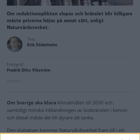
Om reduktionsplikten slopas och bränslet blir billigare
måste priserna höjas på annat sätt, enligt
Naturvårdsverket.
Text
Erik Söderholm
Fotograf
Fredrik Diits Vikström
Om Sverige ska klara
klimatmålen till 2030 och
samtidigt minska inblandningen av biobränslen i bensin
och diesel måste det bli dyrare att tanka.
Den slutsatsen kommer Naturvårdsverket fram till i ett
underlag till handlingsplan som lades fram i förra veckan.