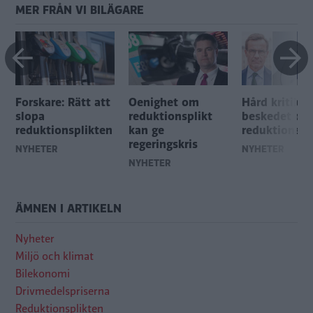
MER FRÅN VI BILÄGARE
Forskare: Rätt att
Oenighet om
Hård kritik 
slopa
reduktionsplikt
beskedet om
reduktionsplikten
kan ge
reduktionspl
regeringskris
NYHETER
NYHETER
NYHETER
ÄMNEN I ARTIKELN
Nyheter
Miljö och klimat
Bilekonomi
Drivmedelspriserna
Reduktionsplikten