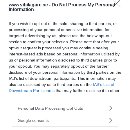
www.vibilagare.se -
Do Not Process My Personal
– Saken är ju den att vi i dag har över fyra miljoner bilar
Information
med förbränningsmotorer i Sverige. Det innebär att det
kommer finnas kvar ett väldigt stort antal bilar med
If you wish to opt-out of the sale, sharing to third parties, or
förbränningsmotor även efter 2030, säger Sara Almqvist,
processing of your personal or sensitive information for
targeted advertising by us, please use the below opt-out
chef för klimatanalys på Naturvårdsverket, i en intervju
section to confirm your selection. Please note that after your
med
Svenska Dagbladet
.
opt-out request is processed you may continue seeing
interest-based ads based on personal information utilized by
Om reduktionsplikten
avskaffas eller om nivån i
us or personal information disclosed to third parties prior to
reduktionsplikten sänks kraftigt föreslår Naturvårdsverket
your opt-out. You may separately opt-out of the further
i praktiken ett pris för de koldioxidutsläpp som kommer
disclosure of your personal information by third parties on the
från vägtrafiken. Men om fler ska köra på el behövs också
IAB’s list of downstream participants. This information may
större satsningar, enligt Sara Almqvist.
also be disclosed by us to third parties on the
IAB’s List of
Downstream Participants
that may further disclose it to other
– Det krävs en väldigt hög takt i det här. Om inte staten tar
third parties.
ett ansvar för en rad åtgärder är vi bekymrade, säger hon
Please note that this website/app uses one or more Google
Personal Data Processing Opt Outs
till SvD.
services and may gather and store information including but
not limited to your visit or usage behaviour. You may click to
Google consents
grant or deny consent to Google and its third-party tags to
Läs också