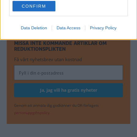
use your data for below specified purposes in below Google
Sänkt reduktionsplikt kan
CONFIRM
consent section.
kosta 40 miljarder
NYHETER
Data Deletion
Data Access
Privacy Policy
MISSA INTE KOMMANDE ARTIKLAR OM
REDUKTIONSPLIKTEN
Få vårt nyhetsbrev utan kostnad
Genom att anmäla dig godkänner du OK-förlagets
personuppgiftspolicy.