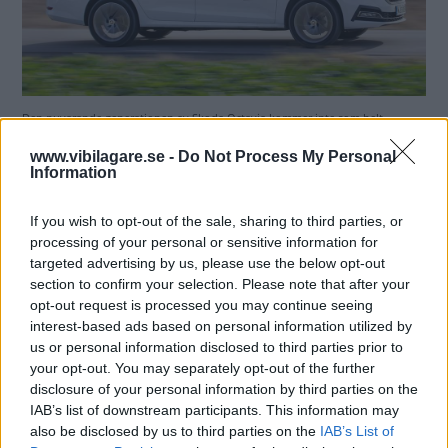
Den nuvarande generationen av Skoda Octavia kommer inte som helt
eldriven. Det gör däremot nästa generation.
www.vibilagare.se -
Do Not Process My Personal
Information
Stopp för nya laddhybrider
If you wish to opt-out of the sale, sharing to third parties, or
processing of your personal or sensitive information for
När det gäller
laddhybrider drar dock Skoda i
targeted advertising by us, please use the below opt-out
handbromsen. Volkswagen ska utveckla nya laddhybrider
section to confirm your selection. Please note that after your
med
elräckvidd på tio mil
, men några nya laddhybrider
opt-out request is processed you may continue seeing
ska inte utvecklas hos Skoda.
interest-based ads based on personal information utilized by
us or personal information disclosed to third parties prior to
– Laddhybrider är ett väldigt dyrt sätt att sänka
your opt-out. You may separately opt-out of the further
koldioxidutsläppen och förbrukningen eftersom det
disclosure of your personal information by third parties on the
tekniskt sett behövs två system i bilen, säger Thomas
IAB’s list of downstream participants. This information may
Schäfer.
also be disclosed by us to third parties on the
IAB’s List of