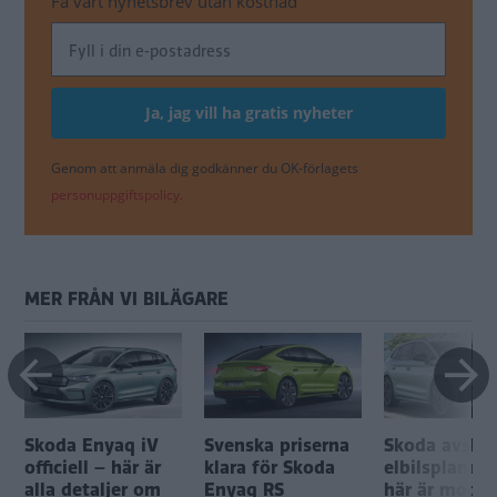
Få vårt nyhetsbrev utan kostnad
Genom att anmäla dig godkänner du OK-förlagets
personuppgiftspolicy.
MER FRÅN VI BILÄGARE
Skoda Enyaq iV
Svenska priserna
Skoda avslöj
officiell – här är
klara för Skoda
elbilsplanern
alla detaljer om
Enyaq RS
här är model