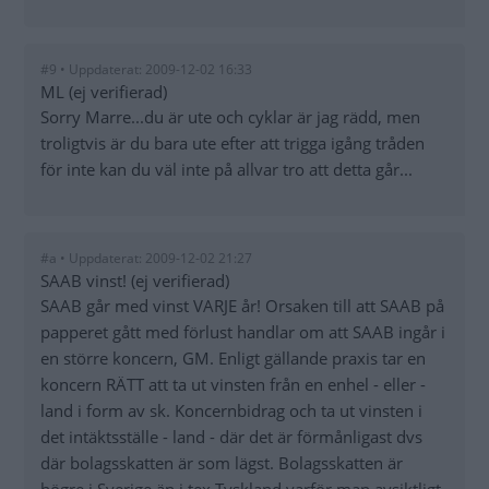
#9 • Uppdaterat: 2009-12-02 16:33
ML (ej verifierad)
Sorry Marre...du är ute och cyklar är jag rädd, men
troligtvis är du bara ute efter att trigga igång tråden
för inte kan du väl inte på allvar tro att detta går...
#a • Uppdaterat: 2009-12-02 21:27
SAAB vinst! (ej verifierad)
SAAB går med vinst VARJE år! Orsaken till att SAAB på
papperet gått med förlust handlar om att SAAB ingår i
en större koncern, GM. Enligt gällande praxis tar en
koncern RÄTT att ta ut vinsten från en enhel - eller -
land i form av sk. Koncernbidrag och ta ut vinsten i
det intäktsställe - land - där det är förmånligast dvs
där bolagsskatten är som lägst. Bolagsskatten är