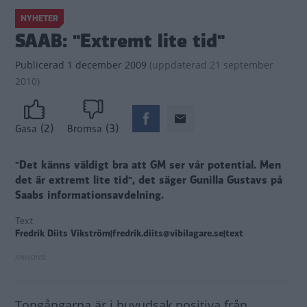
NYHETER
SAAB: "Extremt lite tid"
Publicerad
1 december 2009
(
uppdaterad
21 september
2010)
(2)
(3)
Gasa
Bromsa
"Det känns väldigt bra att GM ser vår potential. Men
det är extremt lite tid", det säger Gunilla Gustavs på
Saabs informationsavdelning.
Text
Fredrik Diits Vikström|fredrik.diits@vibilagare.se|text
Tongångarna är i huvudsak positiva från