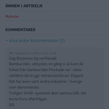
ÄMNEN I ARTIKELN
Nyheter
KOMMENTARER
+ Visa äldre kommentarer (7)
#8 • Uppdaterat: 2009-12-02 16:28
Dag Börjesson (ej verifierad)
Bamburidån, uttrycket, en gång o så kom då
folket från bamburidån.Plockade ner i delar
världens då en ggr största bockkran. Elegant.
Det har även varit andra industrier i Sverige
som demonterats.
Troligen SAAB- systemet åker samma håll, där
borta finns efterfrågan.
DG