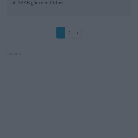
att SAAB går med förlust.
Paginering
Nuvarande
1
Sida
2
Nästa
›
sida
sida