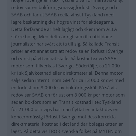
högre i Sverige än i tex Tyskland varför man avsiktligt
redovisar en bokföringsmässigförlust i Sverige och
SAAB och tar ut SAAB reella vinst i Tyskland med
lägre beskattning dvs högre vinst för aktieägarna.
Detta förfarande är helt lagligt och sker inom ALLA
större bolag. Men detta är ngt som illa utbildade
journalister har svårt att ta till sig. Så kallade Transit
priser är ett annat sätt att redovisa en förlust i Sverige
och vinst på ett annat ställe. Så kostar tex en SAAB
motor som tillverkas i Sverige, Södertälje, ca 21 000
kr i sk Självkostnad eller direktmaterial. Denna motor
säljs sedan internt inom GM för ca 13 000 kr dvs med
en förlust om 8 000 kr av bokföringsskäl. På så vis
redovisar SAAB en förlust om 8 000 kr per motor som
sedan bokförs som en Transit kostnad i tex Tyskland
för 21 000 och vips har man flyttat en intäkt dvs en
koncernmässig förlust i Sverige mot dess korrekta
direktmaterial kostnad i det land där bolagsskatten är
lägst. På detta vis TROR svenska folket på MYTEN om