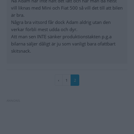
Nä Adam har inte haft det lätt och när man då helst
vill liknas med Mini och Fiat 500 så vill det till att bilen
är bra.
Några bra vitsord får dock Adam aldrig utan den
verkar förbli mest udda och dyr.
Att man sen INTE sänker produktionstakten p.g.a
bilarna säljer dåligt är ju som vanligt bara ofattbart
skitsnack.
Paginering
Föregående
‹
Sida
1
Nuvarande
2
sida
sida