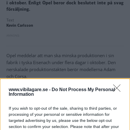
i oktober. Enligt Opel beror dock beslutet inte på svag
försäljning.
Text
Kevin Carlsson
Opel meddelar att man ska minska produktionen i sin
fabrik i tyska Eisenach under flera dagar i oktober. Den
nerskalade produktionstakten berör modellerna Adam
och Corsa.
Sedan Opel Adam gick i produktion i januari och under sju
www.vibilagare.se -
Do Not Process My Personal
Information
månader därefter har Opel hunnit med att bygga 41 000
exemplar av modellen. Samtidigt sålde man 27 214
exemplar.
If you wish to opt-out of the sale, sharing to third parties, or
processing of your personal or sensitive information for
Opel förnekar dock att den sänkta produktionstakten
targeted advertising by us, please use the below opt-out
section to confirm your selection. Please note that after your
skulle bero på avstannande efterfrågan, och avfärdar