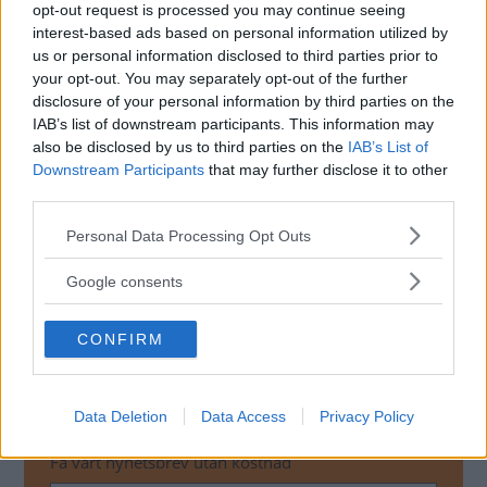
opt-out request is processed you may continue seeing
teorin som rykten. En talesperson för Opel påstår i
interest-based ads based on personal information utilized by
Automotive News att beslutet snarare beror på att Corsa
us or personal information disclosed to third parties prior to
går mot slutet av sin livscykel. Försäljningen för Adam ska
your opt-out. You may separately opt-out of the further
dock vara bra.
disclosure of your personal information by third parties on the
IAB’s list of downstream participants. This information may
Opel är, tillsammans med systern Vauxhall i
also be disclosed by us to third parties on the
IAB’s List of
Storbritannien, viktiga för GM:s försäljning i Europa.
Downstream Participants
that may further disclose it to other
Under de åta första månaderna 2013 har de tappat fem
third parties.
procent av försäljningen, jämfört med samma period förra
Please note that this website/app uses one or more Google
Personal Data Processing Opt Outs
året.
services and may gather and store information including but
not limited to your visit or usage behaviour. You may click to
Google consents
Diskutera:
Hur ser du på att Opel drar ner på
grant or deny consent to Google and its third-party tags to
produktionen av Adam?
use your data for below specified purposes in below Google
CONFIRM
consent section.
MISSA INTE KOMMANDE ARTIKLAR OM OPEL
Data Deletion
Data Access
Privacy Policy
ADAM
Få vårt nyhetsbrev utan kostnad