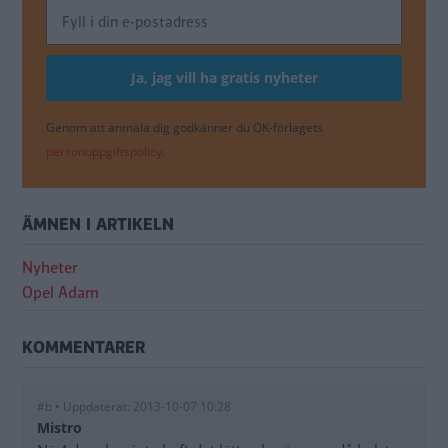
Genom att anmäla dig godkänner du OK-förlagets
personuppgiftspolicy.
ÄMNEN I ARTIKELN
Nyheter
Opel Adam
KOMMENTARER
#b • Uppdaterat: 2013-10-07 10:28
Mistro