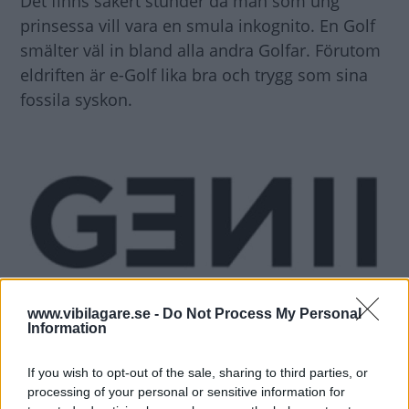
Det finns säkert stunder då man som ung
prinsessa vill vara en smula inkognito. En Golf
smälter väl in bland alla andra Golfar. Förutom
eldriften är e-Golf lika bra och trygg som sina
fossila syskon.
www.vibilagare.se -
Do Not Process My Personal
Information
MISSA INTE KOMMANDE ARTIKLAR OM
NYHETER
If you wish to opt-out of the sale, sharing to third parties, or
processing of your personal or sensitive information for
Få vårt nyhetsbrev utan kostnad