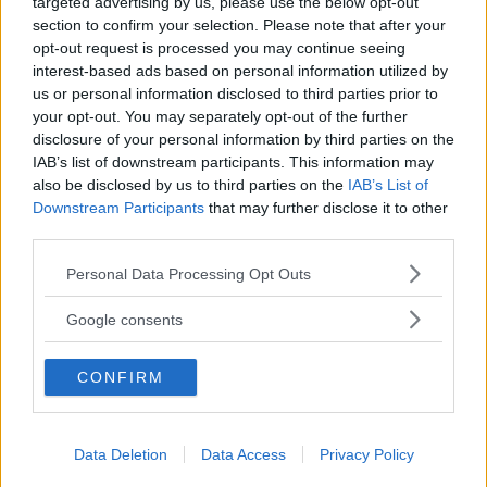
targeted advertising by us, please use the below opt-out
section to confirm your selection. Please note that after your
opt-out request is processed you may continue seeing
interest-based ads based on personal information utilized by
us or personal information disclosed to third parties prior to
your opt-out. You may separately opt-out of the further
disclosure of your personal information by third parties on the
Genom att anmäla dig godkänner du OK-förlagets
IAB’s list of downstream participants. This information may
personuppgiftspolicy.
also be disclosed by us to third parties on the
IAB’s List of
Downstream Participants
that may further disclose it to other
third parties.
Please note that this website/app uses one or more Google
Personal Data Processing Opt Outs
MER FRÅN VI BILÄGARE
services and may gather and store information including but
not limited to your visit or usage behaviour. You may click to
Google consents
grant or deny consent to Google and its third-party tags to
"Dags för
Svenskar vill köpa
GM: "Ingen h
use your data for below specified purposes in below Google
Reinfeldt att
Saab
visat pengar
CONFIRM
consent section.
agera!"
NYHETER
NYHETER
NYHETER
Data Deletion
Data Access
Privacy Policy