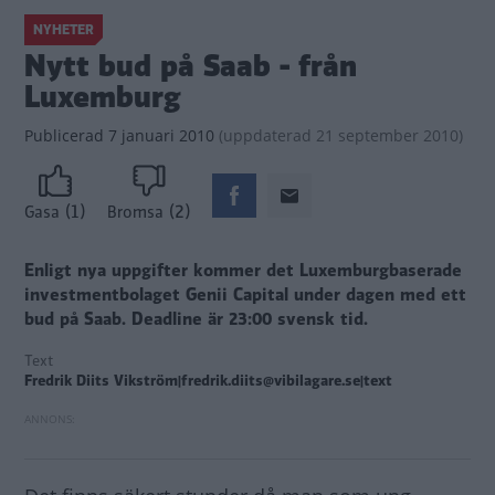
NYHETER
Nytt bud på Saab - från
Luxemburg
Publicerad
7 januari 2010
(
uppdaterad
21 september 2010)
(1)
(2)
Gasa
Bromsa
Enligt nya uppgifter kommer det Luxemburgbaserade
investmentbolaget Genii Capital under dagen med ett
bud på Saab. Deadline är 23:00 svensk tid.
Text
Fredrik Diits Vikström|fredrik.diits@vibilagare.se|text