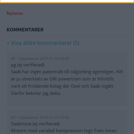
ÄMNEN I ARTIKELN
Nyheter
KOMMENTARER
+ Visa äldre kommentarer (5)
#6 • Uppdaterat: 2010-01-10 20:45
pg (ej verifierad)
Saab har ingen patenträtt till någonting egentligen. Allt
är ju utvecklats av GM powertrain som är hitintills
varit ett fristående bolag där Opel och Saab ingått.
Därför betvilar jag detta
#7 • Uppdaterat: 2010-01-13 10:32
Saabnisse (ej verifierad)
Motorn med variabel kompression togs fram innan