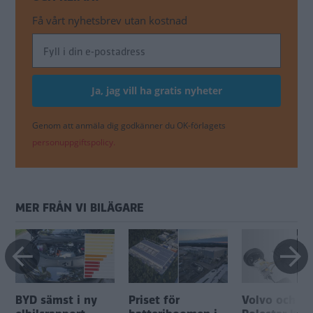
Få vårt nyhetsbrev utan kostnad
Genom att anmäla dig godkänner du OK-förlagets
personuppgiftspolicy.
MER FRÅN VI BILÄGARE
g
BYD sämst i ny
Priset för
Volvo och