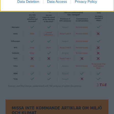
Data Deletion
Data Access
Privacy Policy
MISSA INTE KOMMANDE ARTIKLAR OM MILJÖ
OCH KLIMAT