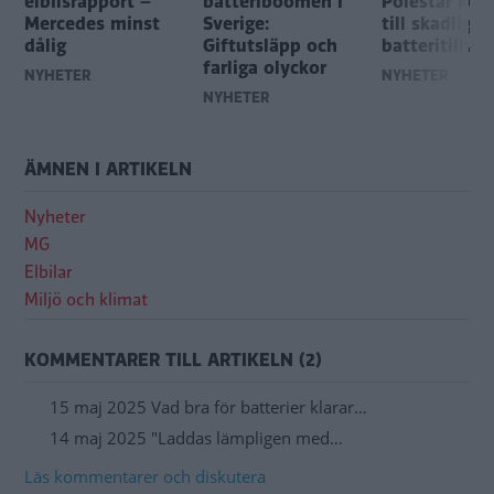
elbilsrapport –
batteriboomen i
Polestar kop
Mercedes minst
Sverige:
till skadlig
dålig
Giftutsläpp och
batteritillve
farliga olyckor
NYHETER
NYHETER
NYHETER
ÄMNEN I ARTIKELN
Nyheter
MG
Elbilar
Miljö och klimat
KOMMENTARER TILL ARTIKELN (2)
15 maj 2025 Vad bra för batterier klarar…
14 maj 2025 "Laddas lämpligen med…
Läs kommentarer och diskutera