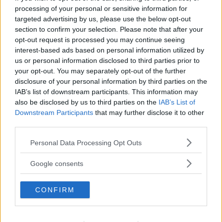
processing of your personal or sensitive information for
Volvo och Tesla
ligger också relativt bra till men når inte
targeted advertising by us, please use the below opt-out
riktigt hela vägen. Enligt T&E har Volvo inte rutiner för att
section to confirm your selection. Please note that after your
opt-out request is processed you may continue seeing
hitta och hantera samtliga risker vid batteritillverkning
interest-based ads based on personal information utilized by
medan Tesla inte har åtagit sig att hindra skogsavverkning.
us or personal information disclosed to third parties prior to
your opt-out. You may separately opt-out of the further
Allra sämst är kinesiska koncernen SAIC som äger MG,
disclosure of your personal information by third parties on the
som får dåligt betyg i samtliga kategorier. Även Geely och
IAB’s list of downstream participants. This information may
BYD ligger efter.
also be disclosed by us to third parties on the
IAB’s List of
Downstream Participants
that may further disclose it to other
”Europeiska biltillverkare ligger mycket längre fram i hur
third parties.
förberedda de är jämfört med kinesiska”, skriver T&E i en
kommentar. Resultat liknar det som organisationen
Please note that this website/app uses one or more Google
Personal Data Processing Opt Outs
services and may gather and store information including but
Amnesty
kom fram till förra året
.
not limited to your visit or usage behaviour. You may click to
Google consents
Vi Bilägare har sökt MG för en kommentar utan resultat.
grant or deny consent to Google and its third-party tags to
use your data for below specified purposes in below Google
CONFIRM
consent section.