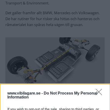
Transport & Environment.
Det gäller framför allt BMW, Mercedes och Volkswagen.
De har rutiner för hur risker ska hittas och hanteras och
råmaterialet kan spåras hela vägen till gruvan.
www.vibilagare.se -
Do Not Process My Personal
När det gäller litium, nickel, kobolt och grafit som används i elbilsbatterier
Information
måste tillverkarna hitta och undvika risker gällande mänskliga rättigheter,
miljö och klimat. Foto: Volvo Cars
If you wish to opt-out of the sale, sharing to third parties, or