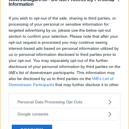
Information
If you wish to opt-out of the sale, sharing to third parties, or
processing of your personal or sensitive information for
targeted advertising by us, please use the below opt-out
section to confirm your selection. Please note that after your
opt-out request is processed you may continue seeing
interest-based ads based on personal information utilized by
us or personal information disclosed to third parties prior to
your opt-out. You may separately opt-out of the further
disclosure of your personal information by third parties on the
IAB’s list of downstream participants. This information may
also be disclosed by us to third parties on the
IAB’s List of
Partikelutsläppen kommer
inte bara från biltrafiken
Downstream Participants
that may further disclose it to other
utan också från exempelvis industriella processer,
third parties.
vedeldning och sjöfarten. Men enligt IVL är vägtrafiken en
Please note that this website/app uses one or more Google
viktig faktor och i Naturvårdsverket rapport uppges 44
Personal Data Processing Opt Outs
services and may gather and store information including but
procent av Sveriges årliga utsläpp av inandningsbara
not limited to your visit or usage behaviour. You may click to
Google consents
partiklar komma från slitaget av vägar, däck och bromsar.
grant or deny consent to Google and its third-party tags to
use your data for below specified purposes in below Google
Dubbdäcksförbud och dammbindning är några av