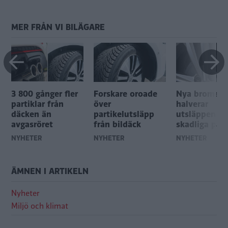
MER FRÅN VI BILÄGARE
3 800 gånger fler
Forskare oroade
Nya bromsar
partiklar från
över
halverar
däcken än
partikelutsläpp
utsläppen av
avgasröret
från bildäck
skadliga part
NYHETER
NYHETER
NYHETER
ÄMNEN I ARTIKELN
Nyheter
Miljö och klimat