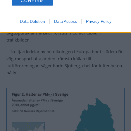
CONFIRM
consent section.
åtgärderna som kan minska partikelhalterna. Fler elbilar
leder dock inte till färre grova så kallade PM10-partiklar –
halterna kan i själva verket öka eftersom elbilar ofta är
Data Deletion
Data Access
Privacy Policy
tyngre än förbränningsbilar. Men halterna av
avgaspartiklar minskar förstås med fler elbilar i
trafikbilden.
– Tre fjärdedelar av befolkningen i Europa bor i städer där
vägtransport ofta är den främsta källan till
luftföroreningar, säger Karin Sjöberg, chef för luftenheten
på IVL.