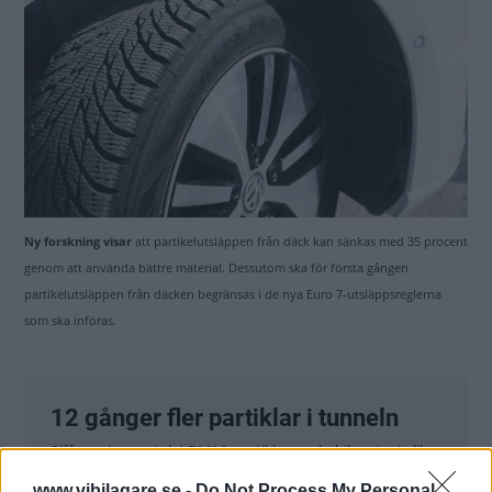
Ny forskning visar
att partikelutsläppen från däck kan sänkas med 35 procent
genom att använda bättre material. Dessutom ska för första gången
partikelutsläppen från däcken begränsas i de nya Euro 7-utsläppsreglerna
som ska införas.
www.vibilagare.se -
Do Not Process My Personal