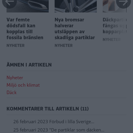
Var femte
Nya bromsar
Däckpartikla
dödsfall kan
halverar
fångas upp 
kopplas till
utsläppen av
kopparplatto
fossila bränslen
skadliga partiklar
NYHETER
NYHETER
NYHETER
ÄMNEN I ARTIKELN
Nyheter
Miljö och klimat
Däck
KOMMENTARER TILL ARTIKELN (11)
26 februari 2023 Förbud i lilla Sverige…
25 februari 2023 "De partiklar som däcken…