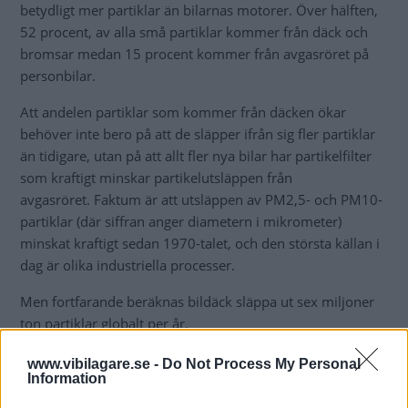
betydligt mer partiklar än bilarnas motorer. Över hälften,
52 procent, av alla små partiklar kommer från däck och
bromsar medan 15 procent kommer från avgasröret på
personbilar.
Att andelen partiklar som kommer från däcken ökar
behöver inte bero på att de släpper ifrån sig fler partiklar
än tidigare, utan på att allt fler nya bilar har partikelfilter
som kraftigt minskar partikelutsläppen från
avgasröret. Faktum är att utsläppen av PM2,5- och PM10-
partiklar (där siffran anger diametern i mikrometer)
minskat kraftigt sedan 1970-talet, och den största källan i
dag är olika industriella processer.
Men fortfarande beräknas bildäck släppa ut sex miljoner
ton partiklar globalt per år.
www.vibilagare.se -
Do Not Process My Personal
Information