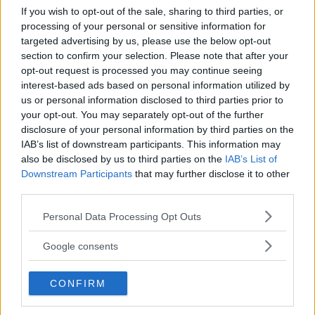
If you wish to opt-out of the sale, sharing to third parties, or
processing of your personal or sensitive information for
targeted advertising by us, please use the below opt-out
section to confirm your selection. Please note that after your
opt-out request is processed you may continue seeing
interest-based ads based on personal information utilized by
us or personal information disclosed to third parties prior to
your opt-out. You may separately opt-out of the further
disclosure of your personal information by third parties on the
IAB’s list of downstream participants. This information may
also be disclosed by us to third parties on the
IAB’s List of
Downstream Participants
that may further disclose it to other
Så här kan de partiklar och fragment som däcken släpper ifrån sig vid körning
third parties.
se ut. Foto: Imperial College London
Please note that this website/app uses one or more Google
Personal Data Processing Opt Outs
services and may gather and store information including but
not limited to your visit or usage behaviour. You may click to
Google consents
Ny forskning visar
att partikelutsläppen från däck kan
grant or deny consent to Google and its third-party tags to
sänkas med 35 procent genom att använda bättre
use your data for below specified purposes in below Google
material. Dessutom ska för första gången
CONFIRM
consent section.
partikelutsläppen från däcken begränsas i de
nya Euro 7-