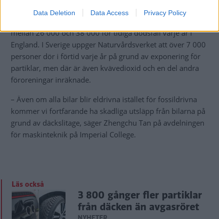
utsläppsreglerna som ska införas
.
Data Deletion
Data Access
Privacy Policy
Partiklar och luftföroreningar påverkar hälsan och orsakar
mellan 26 000 och 38 000 för tidiga dödsfall varje år i
England. I Sverige uppger Naturvårdsverket att över 7 000
personer dör i förtid varje år på grund av exponering för
partiklar, men där är även kvävedioxid och en del andra
föroreningar inräknade.
– Även om alla bilar blir eldrivna istället för fossildrivna
kommer vi fortfarande ha skadliga utsläpp från bilarna på
grund av däckslitage, säger Zhengchu Tan på avdelningen
för maskinteknik på Imperial College.
Läs också
3 800 gånger fler partiklar
från däcken än avgasröret
NYHETER