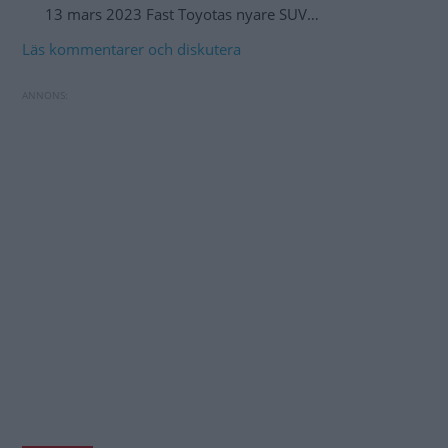
13 mars 2023 Fast Toyotas nyare SUV…
Läs kommentarer och diskutera
Mitsubishi Outlander gör comeback – kommer
Toyota byter batteriteknik i hybridbilarna
till Sverige