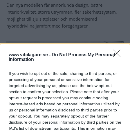
Den nya modellen får annorlunda design, bättre
interiörkvalitet, större utrymmen, fler säkerhetssystem,
möjlighet till sju sittplatser och moderniserad
hybriddrivlina jämfört med föregångaren.
www.vibilagare.se -
Do Not Process My Personal
Information
If you wish to opt-out of the sale, sharing to third parties, or
processing of your personal or sensitive information for
targeted advertising by us, please use the below opt-out
section to confirm your selection. Please note that after your
opt-out request is processed you may continue seeing
interest-based ads based on personal information utilized by
us or personal information disclosed to third parties prior to
your opt-out. You may separately opt-out of the further
Teknik- och säkerhetsnivån i nya Outlander ska vara betydligt högre än i
disclosure of your personal information by third parties on the
gamlingen.
IAB’s list of downstream participants. This information may