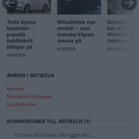
Trots dystra
Mitsubishis nya
Svenska köp
beskedet –
modell – som
kan bli utan
populär
svenska köpare
Mitsubishis
laddhybrid
snuvas på
laddsuv
kämpar på
NYHETER
NYHETER
NYHETER
ÄMNEN I ARTIKELN
Nyheter
Mitsubishi Outlander
Laddhybrider
KOMMENTARER TILL ARTIKELN (7)
13 mars 2023 Nisse: Det ligger väl i…