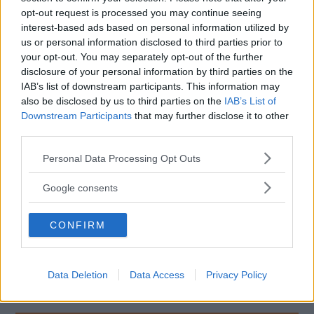
General Motors
bjuder nu på en teaserbild av den nya
opt-out request is processed you may continue seeing
Hummersuven och i profil ser den i princip ut som den
interest-based ads based on personal information utilized by
Hummer H2 som byggdes mellan 2002 och 2009.
us or personal information disclosed to third parties prior to
your opt-out. You may separately opt-out of the further
Det finns än så länge inte så många officiella uppgifter om
disclosure of your personal information by third parties on the
suv-versionen av det återupplivade Hummermärket, men
IAB’s list of downstream participants. This information may
also be disclosed by us to third parties on the
IAB’s List of
förmodligen blir drivlinan densamma som i
Downstream Participants
that may further disclose it to other
pickupversionen. Det innebär upp till tre elmotorer i den
third parties.
starkaste versionen med totalt 1 000 hk. Versionen med
högsta räckviddssiffran ska klara knappt 60 mil på en
Please note that this website/app uses one or more Google
Personal Data Processing Opt Outs
laddning enligt amerikanska EPA-körcykeln.
services and may gather and store information including but
not limited to your visit or usage behaviour. You may click to
Google consents
Eventuellt kan även
suv-versionen få det så kallade
grant or deny consent to Google and its third-party tags to
”krabbläget”
från pickupmodellen som innebär att bilen
use your data for below specified purposes in below Google
CONFIRM
consent section.
kan kräla i sidled över tuff terräng.
Läs också:
Så funkar ”krälande krabbläget” i Hummers nya
Data Deletion
Data Access
Privacy Policy
elbil