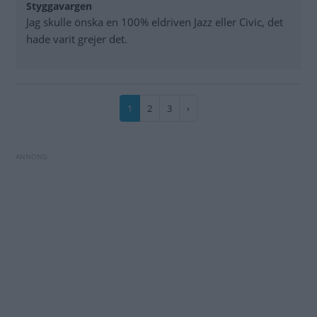
Styggavargen
Jag skulle önska en 100% eldriven Jazz eller Civic, det
hade varit grejer det.
Paginering
Nuvarande
1
Sida
2
Sida
3
Nästa
›
sida
sida