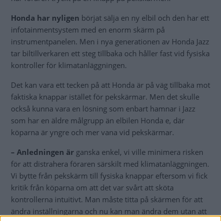
Honda har nyligen
börjat sälja en ny elbil och den har ett
infotainmentsystem med en enorm skärm på
instrumentpanelen. Men i nya generationen av Honda Jazz
tar biltillverkaren ett steg tillbaka och håller fast vid fysiska
kontroller för klimatanläggningen.
Det kan vara ett tecken på att Honda är på väg tillbaka mot
faktiska knappar istället för pekskärmar. Men det skulle
också kunna vara en lösning som enbart hamnar i Jazz
som har en äldre målgrupp än elbilen Honda e, där
köparna är yngre och mer vana vid pekskärmar.
– Anledningen är
ganska enkel, vi ville minimera risken
för att distrahera föraren särskilt med klimatanläggningen.
Vi bytte från pekskärm till fysiska knappar eftersom vi fick
kritik från köparna om att det var svårt att sköta
kontrollerna intuitivt. Man måste titta på skärmen för att
ändra inställningarna och nu kan man ändra dem utan att