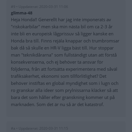
#9 • Uppdaterat: 2020-03-31 11:06
glimma-48
Heja Honda!! Generellt har jag inte imponerats av
"riskokarbilar" men ska min nästa bil om ca 2-3 år
inte bli en europeisk lågprissuv så ligger kanske en
Honda bra till. Finns rejäla knappar och trumbromsar
bak då så skulle en HR-V ligga bäst till. Hur stoppar
man "teknikdårarna" som fullständigt utan att förstå
konsekvenserna, och ej behöver ta ansvar för
följderna, från att fortsätta experimentera med såväl
trafiksäkerhet, ekonomi som tillförlitlighet? Det
behöver instiftas en global myndighet som i lugn och
ro granskar alla ideer som prylnissarna kläcker så att
bara det som håller efter granskning kommer ut på
marknaden. Som det är nu så är det katastrof.
#a • Uppdaterat: 2020-03-31 11:15