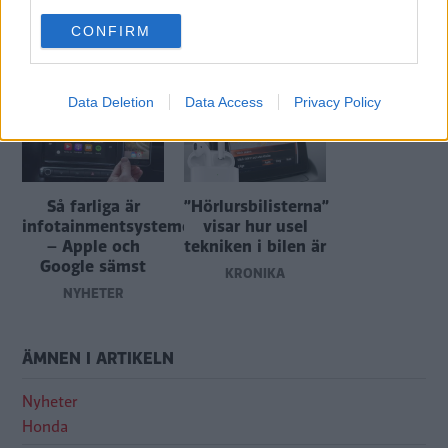
use your data for below specified purposes in below Google
CONFIRM
consent section.
MER FRÅN VI BILÄGARE
Data Deletion
Data Access
Privacy Policy
Så farliga är
”Hörlursbilisterna”
infotainmentsystemen
visar hur usel
– Apple och
tekniken i bilen är
Google sämst
KRÖNIKA
NYHETER
ÄMNEN I ARTIKELN
Nyheter
Honda