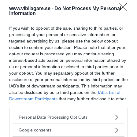
titta”, säger Takeki Tanaka, projektledare för Honda Jazz,
till
Autocar
.
www.vibilagare.se -
Do Not Process My Personal
Information
I förra veckan skrev vi om en studie som visade att dåligt
utformade infotainmentsystem kan distrahera föraren
If you wish to opt-out of the sale, sharing to third parties, or
processing of your personal or sensitive information for
mer än alkohol eller droger
.
targeted advertising by us, please use the below opt-out
section to confirm your selection. Please note that after your
opt-out request is processed you may continue seeing
interest-based ads based on personal information utilized by
MISSA INTE KOMMANDE ARTIKLAR OM
HONDA
us or personal information disclosed to third parties prior to
your opt-out. You may separately opt-out of the further
Få vårt nyhetsbrev utan kostnad
disclosure of your personal information by third parties on the
IAB’s list of downstream participants. This information may
also be disclosed by us to third parties on the
IAB’s List of
Downstream Participants
that may further disclose it to other
third parties.
Please note that this website/app uses one or more Google
Personal Data Processing Opt Outs
services and may gather and store information including but
Genom att anmäla dig godkänner du OK-förlagets
not limited to your visit or usage behaviour. You may click to
Google consents
personuppgiftspolicy.
grant or deny consent to Google and its third-party tags to