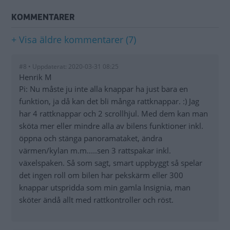
KOMMENTARER
+ Visa äldre kommentarer (7)
#8 • Uppdaterat: 2020-03-31 08:25
Henrik M
Pi: Nu måste ju inte alla knappar ha just bara en
funktion, ja då kan det bli många rattknappar. :) Jag
har 4 rattknappar och 2 scrollhjul. Med dem kan man
sköta mer eller mindre alla av bilens funktioner inkl.
öppna och stänga panoramataket, ändra
värmen/kylan m.m.....sen 3 rattspakar inkl.
växelspaken. Så som sagt, smart uppbyggt så spelar
det ingen roll om bilen har pekskärm eller 300
knappar utspridda som min gamla Insignia, man
sköter ändå allt med rattkontroller och röst.