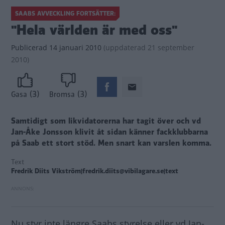
SAABS AVVECKLING FORTSÄTTER:
"Hela världen är med oss"
Publicerad
14 januari 2010
(
uppdaterad
21 september
2010)
(3)
(3)
Gasa
Bromsa
Samtidigt som likvidatorerna har tagit över och vd
Jan-Åke Jonsson klivit åt sidan känner fackklubbarna
på Saab ett stort stöd. Men snart kan varslen komma.
Text
Fredrik Diits Vikström|fredrik.diits@vibilagare.se|text
Nu styr inte längre Saabs styrelse eller vd Jan-