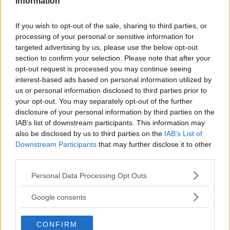
Information
anvisningar om att vänta med att varsla
personalen tills alla turer kring de nya buden är
If you wish to opt-out of the sale, sharing to third parties, or
utredda.
processing of your personal or sensitive information for
targeted advertising by us, please use the below opt-out
section to confirm your selection. Please note that after your
- Det beror på hur förhandlingarna mellan
opt-out request is processed you may continue seeing
spekulanterna och GM går, men det är klart att
interest-based ads based on personal information utilized by
us or personal information disclosed to third parties prior to
börjar de avveckla här så kommer ju varsel,
your opt-out. You may separately opt-out of the further
säger Paul Åkerlund.
disclosure of your personal information by third parties on the
IAB’s list of downstream participants. This information may
Diskutera: Hur påverkas GM av publiciteten om
also be disclosed by us to third parties on the
IAB’s List of
Downstream Participants
that may further disclose it to other
Saab?
third parties.
Please note that this website/app uses one or more Google
Personal Data Processing Opt Outs
services and may gather and store information including but
not limited to your visit or usage behaviour. You may click to
Google consents
grant or deny consent to Google and its third-party tags to
use your data for below specified purposes in below Google
CONFIRM
consent section.