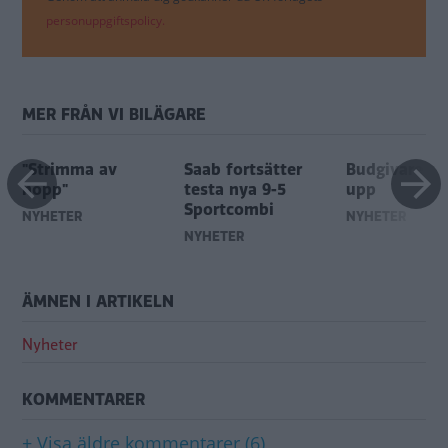
personuppgiftspolicy.
MER FRÅN VI BILÄGARE
"Strimma av
Saab fortsätter
Budgivare ge
hopp"
testa nya 9-5
upp
Sportcombi
NYHETER
NYHETER
NYHETER
ÄMNEN I ARTIKELN
Nyheter
KOMMENTARER
+ Visa äldre kommentarer (6)