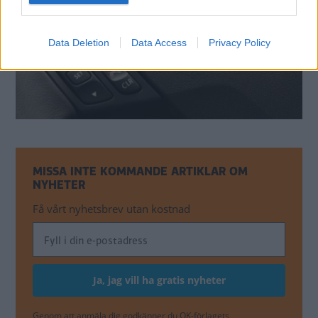
Data Deletion
Data Access
Privacy Policy
MISSA INTE KOMMANDE ARTIKLAR OM
NYHETER
Få vårt nyhetsbrev utan kostnad
Genom att anmäla dig godkänner du OK-förlagets